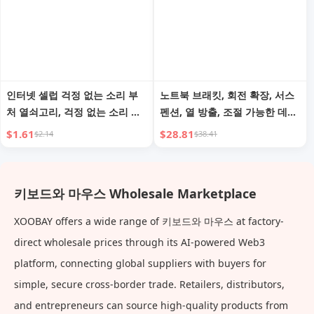
인터넷 셀럽 걱정 없는 소리 부
노트북 브래킷, 회전 확장, 서스
처 열쇠고리, 걱정 없는 소리 버
펜션, 열 방출, 조절 가능한 데스
튼, 스트레스 해소 장난감, 키보
크탑, 상승형 스탠딩 태블릿, 투
$1.61
$28.81
$2.14
$38.41
드 버튼, 작은 선물
인원 키보드, 금속 알루미늄 합
금, 게임, 접이식, 사무실 고정
키보드와 마우스 Wholesale Marketplace
XOOBAY offers a wide range of 키보드와 마우스 at factory-
direct wholesale prices through its AI-powered Web3
platform, connecting global suppliers with buyers for
simple, secure cross-border trade. Retailers, distributors,
and entrepreneurs can source high-quality products from