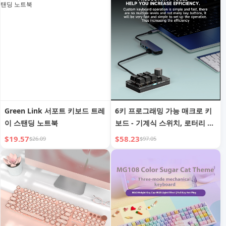
Green Link 서포트 키보드 트레
6키 프로그래밍 가능 매크로 키
이 스탠딩 노트북
보드 - 기계식 스위치, 로터리 노
브, 핫스왑, 게임/그림 그리기
$19.57
$58.23
$26.09
$97.05