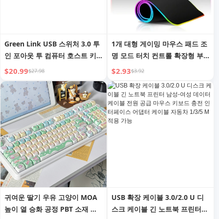
Green Link USB 스위처 3.0 투
1개 대형 게이밍 마우스 패드 조
인 포아웃 투 컴퓨터 호스트 키
명 모드 터치 컨트롤 확장형 부
보드 마우스 모니터 화면 U 디스
드러운 컴퓨터 키보드 매트 미끄
$20.99
$2.93
$27.98
$3.92
크 4포트 케이블 분리기 프린터
럼 방지 고무 베이스
공유 장치 원투투 컨버터
귀여운 딸기 우유 고양이 MOA
USB 확장 케이블 3.0/2.0 U 디
높이 열 승화 공정 PBT 소재 걸
스크 케이블 긴 노트북 프린터