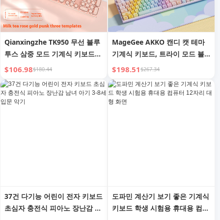
Qianxingzhe TK950 무선 블루
MageGee AKKO 캔디 캣 테마
투스 삼중 모드 기계식 키보드
기계식 키보드, 트라이 모드 블
및 마우스 세트 E-스포츠 게임 펑
루투스 게임 오피스 범용 키보드
$106.98
$198.51
$180.44
$267.34
크 키보드 USB
(여성용)
37건 다기능 어린이 전자 키보드
도파민 계산기 보기 좋은 기계식
초심자 충전식 피아노 장난감 남
키보드 학생 시험용 휴대용 컴퓨
녀 아기 3-8세 입문 악기
터 12자리 대형 화면