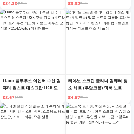
리 시리즈 키캡 90% 키보드 호
남성-여성 데이터 케이블 전원
$34.83
$3.32
$58.52
$4.43
환
공급 마우스 키보드 충전 인터페
이스 어댑터 케이블 자동차
1/3/5 M 적용 가능
Llano 블루투스 어댑터 수신 컴
리야노 스크린 클리너 컴퓨터 청
퓨터 호스트 데스크탑 USB 모듈
소 세트 (무알코올) 맥북 노트북
전송 5.4 드라이버 프리 무선 헤
컴퓨터 휴대폰 평면 TV 카메라
$3.67
$4.67
$4.89
$6.22
드셋 키보드 마우스 오디오
렌즈 이어폰 컴파트먼트 다기능
PS5/4/Switch 게임패드용
키보드 청소 키 풀러