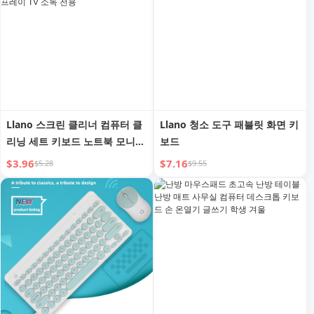
Llano 스크린 클리너 컴퓨터 클
Llano 청소 도구 패블릿 화면 키
리닝 세트 키보드 노트북 모니터
보드
휴대폰 LCD 화면 클리닝 회색 지
$3.96
$7.16
$5.28
$9.55
문 기름 얼룩 제거 스프레이 TV
소독 전용