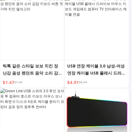
틱톡 같은 스타일 보보 치킨 장
USB 연장 케이블 3.0 남성-여성
난감 음성 펜던트 음악 소리 감
연장 케이블 USB 플래시 드라이
압 키보드 버튼 젓가락 치킨 열
브 마우스 키보드 게임패드 컴퓨
$1.47
$4.91
$1.96
$6.54
쇠고리
터 TV 인터페이스 케이블 연결