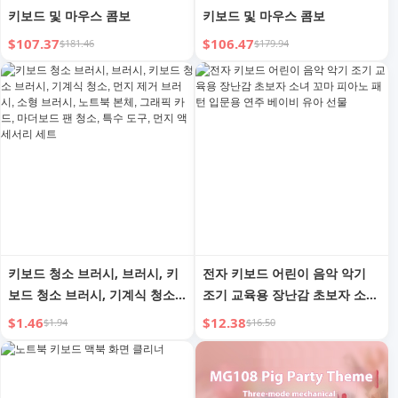
키보드 및 마우스 콤보
키보드 및 마우스 콤보
$107.37
$106.47
$181.46
$179.94
키보드 청소 브러시, 브러시, 키
전자 키보드 어린이 음악 악기
보드 청소 브러시, 기계식 청소,
조기 교육용 장난감 초보자 소녀
먼지 제거 브러시, 소형 브러시,
꼬마 피아노 패턴 입문용 연주
$1.46
$12.38
$1.94
$16.50
노트북 본체, 그래픽 카드, 마더
베이비 유아 선물
보드 팬 청소, 특수 도구, 먼지 액
세서리 세트