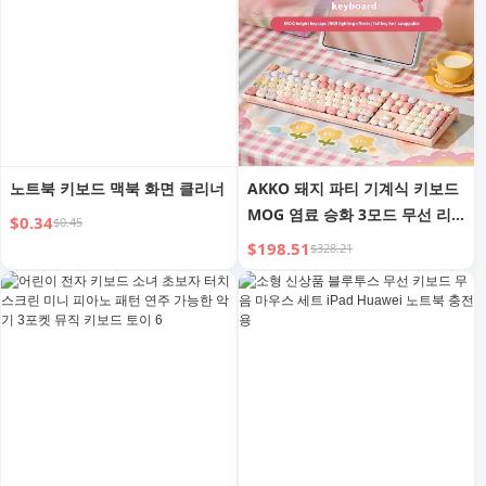
노트북 키보드 맥북 화면 클리너
AKKO 돼지 파티 기계식 키보드
MOG 염료 승화 3모드 무선 리
$0.34
$0.45
틀 마토레트 게이밍 오피스 범용
$198.51
$328.21
키보드