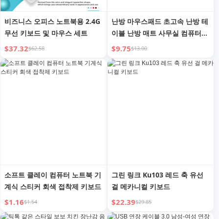
비즈니스 오피스 노트북용 2.4G
난방 마우스패드 초고속 난방 테
무선 키보드 및 마우스 세트
이블 난방 매트 사무실 컴퓨터
데스크톱 키보드 손 온열기 글쓰
$37.32
$9.75
$62.58
$13.00
기 학생 겨울
소프트 클레이 컴퓨터 노트북 기
그린 링크 Ku103 레드 축 유선
계식 스티커 회색 접착제 키보드
걸 메카니컬 키보드
$1.16
$22.39
$1.54
$29.85