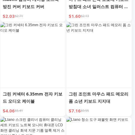
방진 커버 키보드 커버
받침대 소녀 일러스트 컴퓨터 책
상 매트 손목 받침대 마우스 손
$2.03
$1.60
$2.71
$2.13
목 보호대 손목 3D
그린 커넥터 6.35mm 전자 키보
그린 조인트 마우스 패드 메모리
드 오디오 케이블
폼 소년 키보드 지지대
$4.06
$7.16
$5.41
$9.55