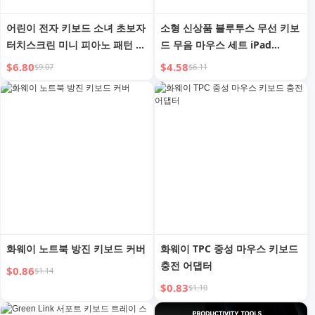
어린이 전자 키보드 소녀 초보자
소형 신상품 블루투스 무선 키보
터치스크린 미니 피아노 패턴 연
드 무음 마우스 세트 iPad
주 가능한 악기 3포켓 뮤직 키보
Huawei 노트북 충전용
$6.80
$4.58
$9.07
$6.11
드 토이 6
화웨이 노트북 방진 키보드 커버
화웨이 TPC 중성 마우스 키보드
충전 어댑터
$0.86
$1.14
$0.83
$1.10