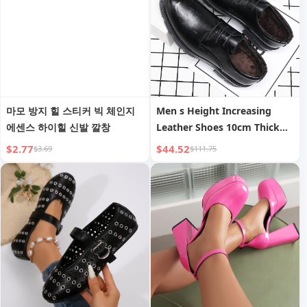
마모 방지 힐 스티커 빅 체인지
Men s Height Increasing
에센스 하이힐 신발 깔창
Leather Shoes 10cm Thick
Bottom Business Formal
$2.77
$44.52
$3.69
$111.75
Wear