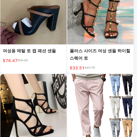
여성용 메탈 토 캡 패션 샌들
플러스 사이즈 여성 샌들 하이힐
스퀘어 토
$76.47
$95.08
$33.51
$41.78