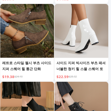
정장 구두
레트로 스타일 첼시 부츠 사이드
사이드 지퍼 빅사이즈 부츠 패셔
지퍼 스퀘어 힐 통근 단화
너블한 청키 힐 스몰 스퀘어 토
$19.38
$22.59
$24.10
$28.32