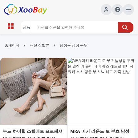
남성용 정장 구두 | XOOBAY B2B/B2C
/
/
홈페이지
패션 신발류
남성용 정장 구두
Marketplace
남성 구두,정장 구두,구두 브랜드, wholesale 남성용 정
장 구두, XOOBAY
고급 남성용 정장 구두를 비교하고 브랜드를 소개하는 안내로, 스타일과
편안함을 함께 고려합니다
누드 하이힐 스틸레토 프로페셔
MRA 미키 라운드 토 부츠 남성