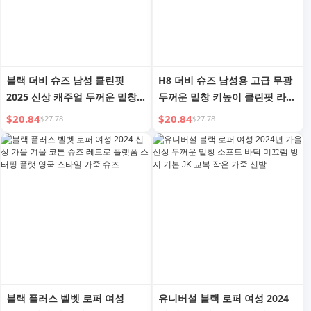
블랙 더비 슈즈 남성 클린핏
H8 더비 슈즈 남성용 고급 무광
2025 신상 캐주얼 두꺼운 밑창
두꺼운 밑창 키높이 클린핏 라운
남성 키높이 슈즈 빅헤드 레더
드 토 블랙 남성 비즈니스 정장
$20.84
$20.84
$27.78
$27.78
통근 신발 여성
가죽 신발
블랙 플러스 벨벳 로퍼 여성
유니버설 블랙 로퍼 여성 2024