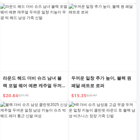
토바이 부츠
라운드 헤드 더비 슈즈 남녀 블
두꺼운 밑창 추가 높이, 블랙 원
랙 포멀 웨어 예쁜 캐주얼 두꺼
페달 레트로 로퍼
운 밑창 키높이 무광 빅 헤드 남
$20.84
$15.35
$27.78
$20.47
성 가죽 신발