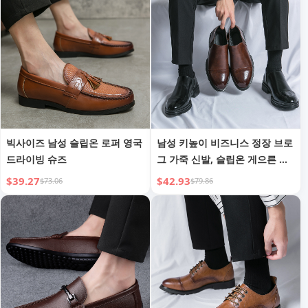
빅사이즈 남성 슬립온 로퍼 영국
남성 키높이 비즈니스 정장 브로
드라이빙 슈즈
그 가죽 신발, 슬립온 게으른 남
자 스타일
$39.27
$42.93
$73.06
$79.86