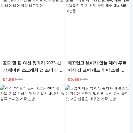
골드 밀 핀 여성 뒷머리 2023 신
매끄럽고 보이지 않는 헤어 루트
상 헤어핀 스크래치 갭 포머 레
퍼지 갭 포머 레드 하이 스컬 탑
드 상어 클립 코일 헤어 헤어 클
플랫 헤드 패드 실용적인 도구
$1.55
$0.65
$2.07
$0.86
립 헤드웨어
번 탑 클립 헤어 액세서리 여성
용