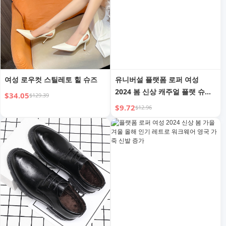
여성 로우컷 스틸레토 힐 슈즈
유니버설 플랫폼 로퍼 여성
2024 봄 신상 캐주얼 플랫 슈즈
$34.05
$129.39
레이스업 영국 가죽 신발 높이
$9.72
$12.96
증가