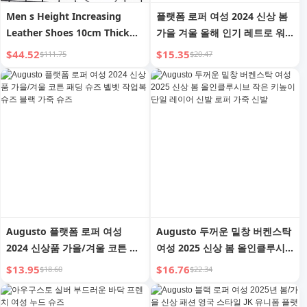
Men s Height Increasing
플랫폼 로퍼 여성 2024 신상 봄
Leather Shoes 10cm Thick
가을 겨울 올해 인기 레트로 워
Bottom Business Formal
크웨어 영국 가죽 신발 증가
$44.52
$15.35
$111.75
$20.47
Wear
Augusto 플랫폼 로퍼 여성
Augusto 두꺼운 밑창 버켄스탁
2024 신상품 가을/겨울 코튼 패
여성 2025 신상 봄 올인클루시
딩 슈즈 벨벳 작업복 슈즈 블랙
브 작은 키높이 단일 레이어 신
$13.95
$16.76
$18.60
$22.34
가죽 슈즈
발 로퍼 가죽 신발