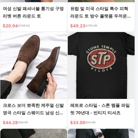
여성 신발 패셔너블 통기성 구멍
유럽 및 미국 스타일 특수 피혁
리벳 버튼 라운드 토
라운드 토 방수 플랫폼 두꺼운
힐 하이힐
$20.94
$49.23
$104.52
$195.45
크로스 보더 뾰족한 캐주얼 신발
레트로 스타일 - 스톤 템플 파일
영국 스타일 스웨이드 남성 신발
럿 70년대 - 빈티지 티셔츠
서리 낀 스웨이드 가죽 신발 남
$44.28
$33.00
$68.49
$53.46
성용 만능 트렌디 로퍼 드라이빙
모카신