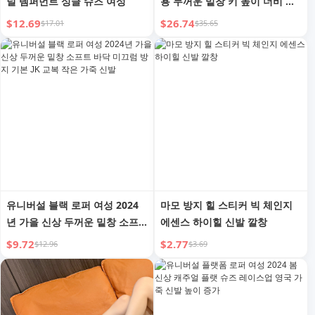
널 템퍼먼트 싱글 슈즈 여성
용 두꺼운 밑창 키 높이 더비 슈
즈 레트로 빈티지 워커 부츠 앵
$12.69
$26.74
$17.01
$35.65
클 부츠 빅 헤드 가죽 신발
유니버설 블랙 로퍼 여성 2024
마모 방지 힐 스티커 빅 체인지
년 가을 신상 두꺼운 밑창 소프
에센스 하이힐 신발 깔창
트 바닥 미끄럼 방지 기본 JK 교
$9.72
$2.77
$12.96
$3.69
복 작은 가죽 신발