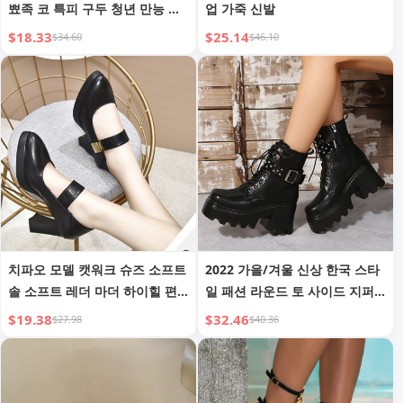
뾰족 코 특피 구두 청년 만능 레
업 가죽 신발
이스업 대형 남성 구두 신랑 웨
$18.33
$25.14
$34.60
$46.10
딩 슈즈
치파오 모델 캣워크 슈즈 소프트
2022 가을/겨울 신상 한국 스타
솔 소프트 레더 마더 하이힐 편
일 패션 라운드 토 사이드 지퍼
안한 싱글 슈즈 소프트 레더 레
미들 힐 두꺼운 밑창 패션 캐주
$19.38
$32.46
$27.98
$40.36
더 슈즈 중년 여성 신발
얼 플러스 사이즈 마틴 부츠 가
죽 부츠