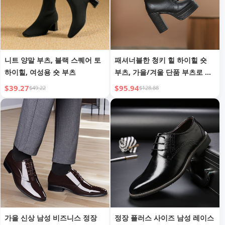
니트 양말 부츠, 블랙 스퀘어 토
패셔너블한 청키 힐 하이힐 숏
하이힐, 여성용 숏 부츠
부츠, 가을/겨울 단품 부츠로 만
능
$39.27
$95.94
$49.22
$128.88
가을 신상 남성 비즈니스 정장
정장 플러스 사이즈 남성 레이스