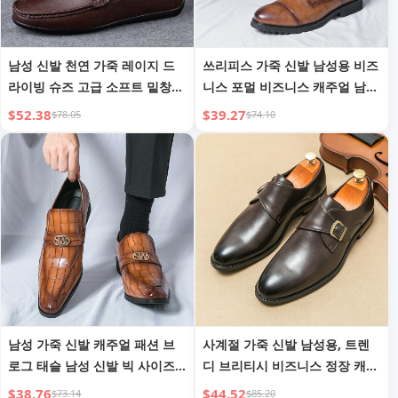
남성 신발 천연 가죽 레이지 드
쓰리피스 가죽 신발 남성용 비즈
라이빙 슈즈 고급 소프트 밑창
니스 포멀 비즈니스 캐주얼 남성
가죽 신발
용 라운드 토 가죽 신발
$52.38
$39.27
$78.05
$74.10
남성 가죽 신발 캐주얼 패션 브
사계절 가죽 신발 남성용, 트렌
로그 태슬 남성 신발 빅 사이즈
디 브리티시 비즈니스 정장 캐주
남성 신발
얼 통기성 키높이 슬립온 버클
$38.76
$44.52
$73.14
$85.20