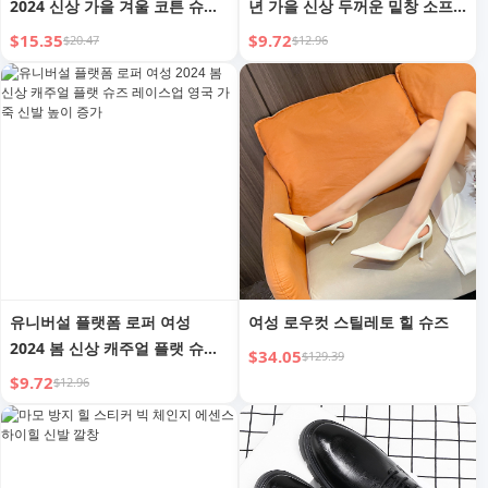
2024 신상 가을 겨울 코튼 슈즈
년 가을 신상 두꺼운 밑창 소프
레트로 플랫폼 스터핑 플랫 영국
트 바닥 미끄럼 방지 기본 JK 교
$15.35
$9.72
$20.47
$12.96
스타일 가죽 슈즈
복 작은 가죽 신발
유니버설 플랫폼 로퍼 여성
여성 로우컷 스틸레토 힐 슈즈
2024 봄 신상 캐주얼 플랫 슈즈
$34.05
$129.39
레이스업 영국 가죽 신발 높이
$9.72
$12.96
증가