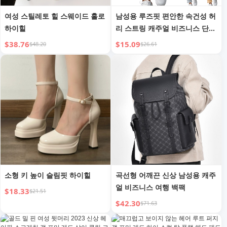
여성 스틸레토 힐 스웨이드 홀로
남성용 루즈핏 편안한 속건성 허
하이힐
리 스트링 캐주얼 비즈니스 단색
바지
$38.76
$15.09
$48.20
$26.61
소형 키 높이 슬림핏 하이힐
곡선형 어깨끈 신상 남성용 캐주
얼 비즈니스 여행 백팩
$18.33
$21.51
$42.30
$71.63