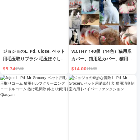
ジョジョのL. Pd. Close. ペット
VICTHY 140個（14色）猫用爪
用毛玉取りブラシ 毛玉ほぐし
カバー、猫用足カバー、猫用爪
結び目解消 猫用自動ブラシ |
カバー（接着剤とアプリケータ
$5.74
$14.00
$7.65
$18.00
Claustrophobic
ー付き）