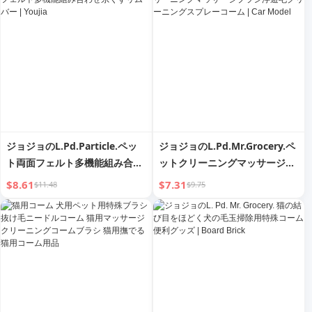
ジョジョのL.Pd.Particle.ペッ
ジョジョのL.Pd.Mr.Grocery.ペ
ト両面フェルト多機能組み合わ
ットクリーニングマッサージブ
せ糸くずリムーバー | Youjia
ラシ浮遊毛クリーニングスプレ
$8.61
$7.31
$11.48
$9.75
ーコーム | Car Model