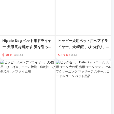
Hippie Dog ペット用ドライヤ
ヒッピー犬用ペット用ヘアドラ
ー 犬用 毛を乾かす 髪を引っ張
イヤー、犬/猫用、ひっぱり、
る 猫用コーム O 速乾 小型犬用
コーム機能、速乾性、小型犬
$38.63
$38.63
$51.51
$51.51
シャンプー 水ブロワー
用、バスタイム用