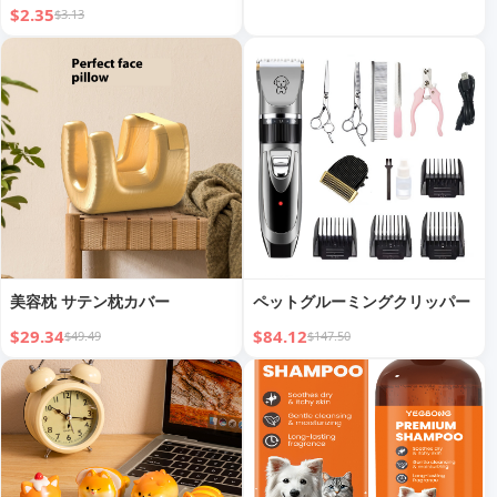
細密歯 スチールコーム 長毛種
$2.35
$3.13
用スペシャルコーム ペット用コ
ーム
美容枕 サテン枕カバー
ペットグルーミングクリッパー
$29.34
$84.12
$49.49
$147.50