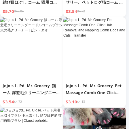
結び目ほぐし コーム 猫用コー
サリー。ペットログ猫コーム 浮
ム ペット用品
毛クリーニング 結び目解きコー
$5.70
$3.54
$47.04
$4.72
ム | 明智
Jojo s L. Pd. Mr. Grocery. 猫コ
Jojo s L. Pd. Mr. Grocery. Pet
ーム 浮遊毛クリーニングニード
Massage Comb One-Click
ルコームブラシ 犬の毛クリーナ
Hair Removal and Napping
$3.54
$3.10
$4.72
$4.13
ー | ビン・ダオ
Comb Dogs and Cats |
Transfer