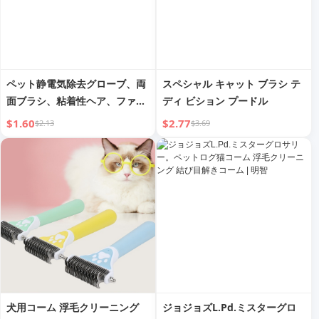
ペット静電気除去グローブ、両
スペシャル キャット ブラシ テ
面ブラシ、粘着性ヘア、ファン
ディ ビション プードル
タスティックファズリムーバ
$1.60
$2.77
$2.13
$3.69
ー、犬猫用ウールグローブ、猫
毛クリーニンググローブ
犬用コーム 浮毛クリーニング
ジョジョズL.Pd.ミスターグロ