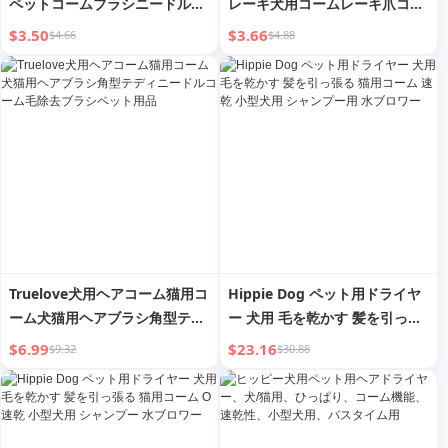
ペットコームブラシニードルコ
レーキ犬用コームレーキ爪コー
ーム用品浮遊毛クリーニング結
ム 大型犬用品 ニードルコーム
$3.50
$3.66
$4.66
$4.88
び目もつれ解消コーム | Qiaoyi
テディコーム犬用ビューティー
コーム
Truelove犬用ヘアコーム猫用コ
Hippie Dog ペット用ドライヤ
ーム犬猫用ヘアブラシ角型テデ
ー 犬用 毛を乾かす 髪を引っ張
ィニードルコーム毛除去ブラシ
る 猫用コーム 速乾 小型犬用 シ
$6.99
$23.16
$9.32
$30.88
ペット用品
ャンプー用 水ブロワー