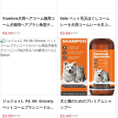
Truelove犬用ヘアコーム猫用コ
Dele ペット毛玉ほぐしコーム
ーム犬猫用ヘアブラシ角型テデ
レーキ犬用コームレーキ爪コー
ィニードルコーム毛除去ブラシ
ム 大型犬用品 ニードルコーム
$6.99
$3.66
$9.32
$4.88
ペット用品
テディコーム犬用ビューティー
コーム
ジョジョ s L. Pd. Mr. Grocery.
犬と猫のためのプレミアムシャ
ペットコームブラシニードルコ
ンプー
ーム用品浮遊毛クリーニング結
$3.50
$2.40
$4.66
$3.96