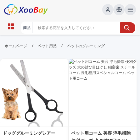
ペットのグルーミング | XOOBAY
/
/
ホームページ
ペット用品
ペットのグルーミング
B2B/B2C Marketplace
ペット,グルーミング,ケア, wholesale ペットのグルー
ミング, XOOBAY
ペットのグルーミングを基本から解説。道具の選び方、被毛ケア、衛生
管理、トリミングのコツを紹介。初心者でも実践できる日常ケアと長毛
種のポイントを網羅。
ドッググルーミングシアー
ペット用コーム 美容 浮毛掃除