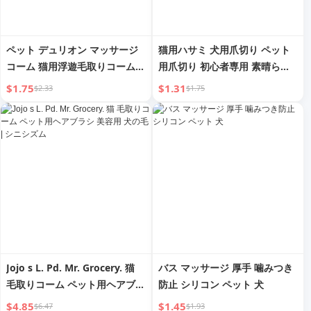
ペット デュリオン マッサージ
猫用ハサミ 犬用爪切り ペット
コーム 猫用浮遊毛取りコーム
用爪切り 初心者専用 素晴らし
猫用ヘアクリーナー ブラシヘア
いネット ウサギ 大型・小型犬
$1.75
$1.31
$2.33
$1.75
コーム 多機能シェーバーブラシ
猫関連商品
Jojo s L. Pd. Mr. Grocery. 猫
バス マッサージ 厚手 噛みつき
毛取りコーム ペット用ヘアブラ
防止 シリコン ペット 犬
シ 美容用 犬の毛 | シニシズム
$4.85
$1.45
$6.47
$1.93