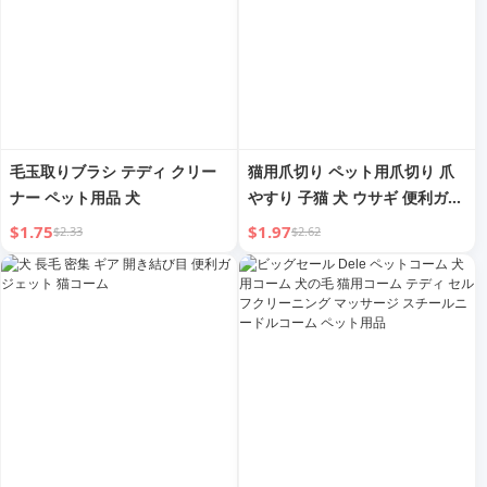
毛玉取りブラシ テディ クリー
猫用爪切り ペット用爪切り 爪
ナー ペット用品 犬
やすり 子猫 犬 ウサギ 便利ガジ
ェット 小型 ブラインドシザー
$1.75
$1.97
$2.33
$2.62
用品