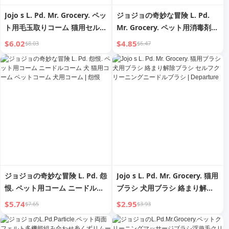
Jojo s L. Pd. Mr. Grocery. ペッ
ジョジョの奇妙な冒険 L. Pd.
ト用毛玉取りコーム 猫用セルフ
Mr. Grocery. ペット用消毒剤
クリーニングニードルコーム 抜
犬 猫用消臭剤 室内用 | ハイパ
$6.02
$4.85
$8.03
$6.47
け毛掃除 絡まり解消 |
ーファンクション
Qiaoyan
ジョジョの奇妙な冒険 L. Pd. 怨
Jojo s L. Pd. Mr. Grocery. 猫用
恨. ペット用コーム ニードルコ
ブラシ 犬用ブラシ 絡まり解除
ーム 犬 猫用コーム ペットコー
ブラシ セルフクリーニングニー
$5.74
$2.95
$7.65
$3.93
ム 犬用コーム | 怨恨
ドルブラシ | Departure