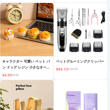
び目もつれ解消コーム | Qiaoyi
キャラクター 可愛い ペット パ
ペットグルーミングクリッパー
ン ドッグ レジン 小さなオーナ
$84.12
$147.50
メント クリエイティブ オフィ
$4.95
$8.40
ス 書斎 デスクトップ装飾 オー
ナメント ミニ 小さなギフト