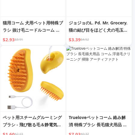
猫用コーム 犬用ペット用特殊ブ
ジョジョのL. Pd. Mr. Grocery.
ラシ 抜け毛ニードルコーム 猫
猫の結び目をほどく犬の毛玉掃
用マッサージクリーニングコー
除用特殊コーム 便利グッズ |
$2.93
$3.39
$3.91
$4.52
ムブラシ 猫用撫でる猫用コーム
Board Brick
用品
ペット用スチームグルーミング
Trueloveペットコーム 絡み解
ブラシ - 飛び散る毛＆静電気に
消 特殊ブラシ 長毛猫犬用品 コ
さよなら、優しいクリーニング
ーム 浮遊毛クリーニング 掃除
$1.60
$7.03
$2.13
$9.37