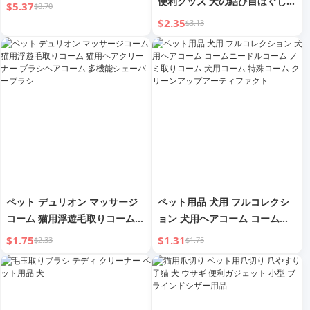
便利グッズ 犬の結び目ほぐし
$5.37
$8.70
細密歯 スチールコーム 長毛種
$2.35
$3.13
用スペシャルコーム ペット用コ
ーム
ペット デュリオン マッサージ
ペット用品 犬用 フルコレクシ
コーム 猫用浮遊毛取りコーム
ョン 犬用ヘアコーム コームニ
猫用ヘアクリーナー ブラシヘア
ードルコーム ノミ取りコーム
$1.75
$1.31
$2.33
$1.75
コーム 多機能シェーバーブラシ
犬用コーム 特殊コーム クリー
ンアップアーティファクト