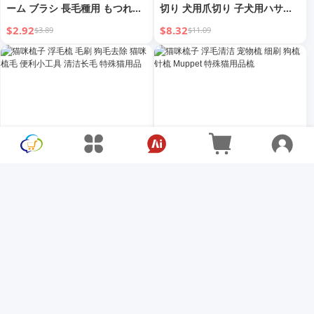
ーム ブラシ 長毛種用 もつれ解
切り 犬用爪切り 子犬用ハサミ
消 浮毛取り handy ガジェット
素晴らしい爪用ツール 電動ネイ
$2.92
$8.32
$3.89
$11.09
密集歯針コーム ペット用コーム
ルグラインダー
猫咪梳子 浮毛梳 毛刷 狗毛去除
猫咪梳子 浮毛清洁 宠物梳 细刷
猫咪梳毛 便利小工具 清洁长毛
狗梳 针梳 Muppet 特殊猫用品
特殊猫用品
梳
$13.95
$2.57
$18.60
$3.42