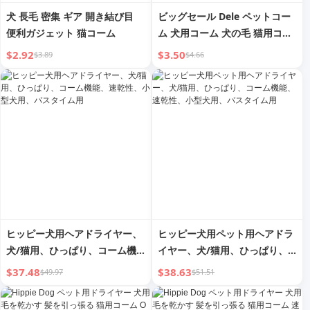
犬 長毛 密集 ギア 開き結び目
ビッグセール Dele ペットコー
便利ガジェット 猫コーム
ム 犬用コーム 犬の毛 猫用コー
ム テディ セルフクリーニング
$2.92
$3.50
$3.89
$4.66
マッサージ スチールニードルコ
ーム ペット用品
ヒッピー犬用ヘアドライヤー、
ヒッピー犬用ペット用ヘアドラ
犬/猫用、ひっぱり、コーム機
イヤー、犬/猫用、ひっぱり、
能、速乾性、小型犬用、バスタ
コーム機能、速乾性、小型犬
$37.48
$38.63
$49.97
$51.51
イム用
用、バスタイム用