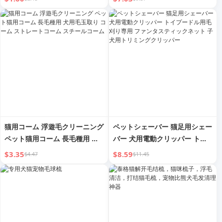
＆マッサージ
アーティファクト
猫用コーム 浮遊毛クリーニング
ペットシェーバー 猫足用シェー
ペット猫用コーム 長毛種用 犬
バー 犬用電動クリッパー トイ
用毛玉取り コーム ストレート
プードル用毛刈り専用 ファンタ
$3.35
$8.59
$4.47
$11.45
コーム スチールコーム
スティックネット 子犬用トリミ
ングクリッパー