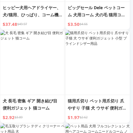
ヒッピー犬用ヘアドライヤー、
ビッグセール Dele ペットコー
犬/猫用、ひっぱり、コーム機
ム 犬用コーム 犬の毛 猫用コー
能、速乾性、小型犬用、バスタ
ム テディ セルフクリーニング
$37.48
$3.50
$49.97
$4.66
イム用
マッサージ スチールニードルコ
ーム ペット用品
犬 長毛 密集 ギア 開き結び目
猫用爪切り ペット用爪切り 爪
便利ガジェット 猫コーム
やすり 子猫 犬 ウサギ 便利ガジ
ェット 小型 ブラインドシザー
$2.92
$1.97
$3.89
$2.62
用品