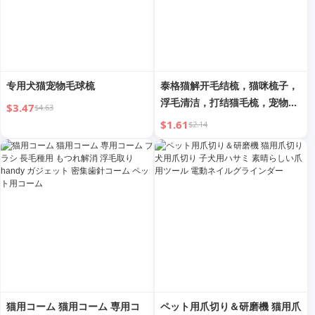
专用犬猫宠物毛球梳
泰格猫解开毛结梳，猫咪梳子，
浮毛清洁，打结猫毛梳，宠物比
$3.47
$4.63
熊犬毛发清理神器
$1.61
$2.14
猫用コーム 猫用コーム 専用コ
ペット用爪切り＆研磨機 猫用爪