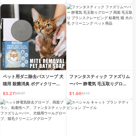
ペット用ダニ除去バスソープ 犬
ファンタスティック ファズリム
猫用 殺菌消臭 ボディクリーニ
ーバー 静電気 毛玉取りグロー
ング バス用品
ブ 両面 毛玉取り ブラシスクレ
$3.27
$1.60
$20.07
$2.13
ーピング 粘着性 猫 犬の毛 クリ
ーニング ペット用品