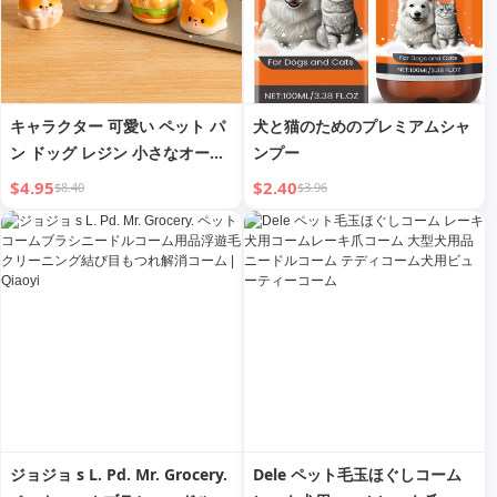
キャラクター 可愛い ペット パ
犬と猫のためのプレミアムシャ
ン ドッグ レジン 小さなオーナ
ンプー
メント クリエイティブ オフィ
$4.95
$2.40
$8.40
$3.96
ス 書斎 デスクトップ装飾 オー
ナメント ミニ 小さなギフト
ジョジョ s L. Pd. Mr. Grocery.
Dele ペット毛玉ほぐしコーム