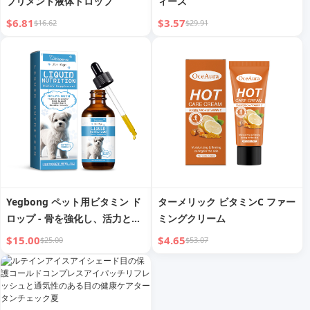
プリメント液体ドロップ
ィース
$6.81
$3.57
$16.62
$29.91
Yegbong ペット用ビタミン ド
ターメリック ビタミンC ファー
ロップ - 骨を強化し、活力と免
ミングクリーム
疫力を高める
$15.00
$4.65
$25.00
$53.07