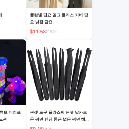
제
플란넬 담요 밀크 플리스 커버 담
요 낮잠 담요
$11.58
$19.54
 튜브 디컴프
핀셋 도구 플라스틱 핀셋 날카로
수도관
운 평면 벤딩 둥근 넓은 평면 헤
드
$0.15
$0.25