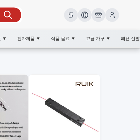
봇
전자제품
식품 음료
고급 가구
패션 신
▼
▼
▼
▼