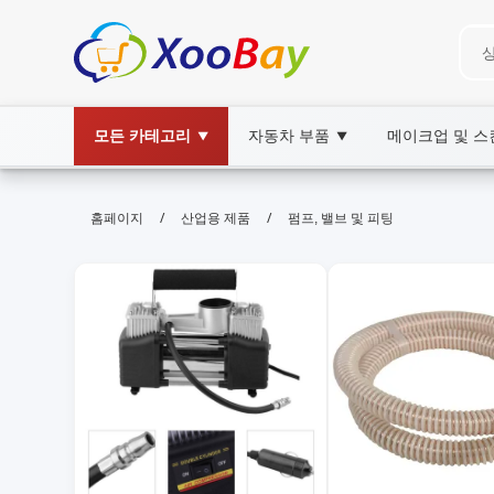
모든 카테고리
자동차 부품
메이크업 및 
▼
▼
펌프, 밸브 및 피팅 | XOOBAY B2B/B
/
/
홈페이지
산업용 제품
펌프, 밸브 및 피팅
펌프,밸브,피팅, wholesale 펌프, 밸브 및 피팅,
펌프·밸브·피팅 부품 안내 정보 활용