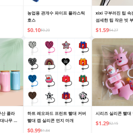
농업용 관개수 파이프 플라스틱
xixi 구부러진 팁 
호스
섬세한 팁 작은 빗 
헤드 눈썹 및 속눈썹
$0.10
$1.59
$0.20
$4.27
속눈썹 해바라기 효
규산 콜라
하트 레오파드 프린트 빨대 커버
시리즈 실리콘 빨대
 대나무 뚜
빨대 캡 실리콘 먼지 마개
$1.29
$2.15
 자
$0.99
$1.84