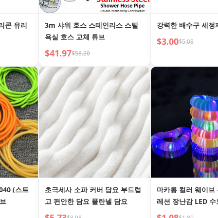
리콘 유리
3m 샤워 호스 스테인리스 스틸
강력한 배수구 세정
욕실 호스 교체 튜브
$3.00
$5.08
$41.97
$58.20
040 (스트
초극세사 소파 커버 담요 부드럽
마카롱 컬러 웨이브
튜브
고 편안한 담요 플란넬 담요
레션 장난감 LED 
$5.73
$1.08
$8.98
$1.80