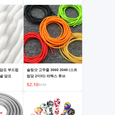
 담요 부드럽
슬링샷 고무줄 3060 2040 (스트
넬 담요
립당 2미터) 라텍스 튜브
$2.10
$3.50