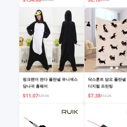
핑크팬더 판다 플란넬 유니섹스
닥스훈트 담요 플란넬
당나귀 홈웨어
디지털 프린팅
$11.07
$7.38
$29.56
$12.26