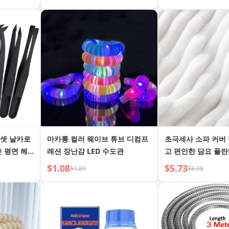
핀셋 날카로
마카롱 컬러 웨이브 튜브 디컴프
초극세사 소파 커버
은 평면 헤
레션 장난감 LED 수도관
고 편안한 담요 플란
$1.08
$5.73
$1.80
$8.98