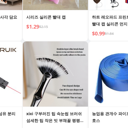
 사각 담요
시리즈 실리콘 빨대 캡
하트 레오파드 프린
빨대 캡 실리콘 먼지
$1.29
$2.15
$0.99
$1.84
광섬유 분리
xixi 구부러진 팁 속눈썹 브러쉬
농업용 관개수 파이
섬세한 팁 작은 빗 부채꼴 평평한
호스
헤드 눈썹 및 속눈썹 브러쉬 상하