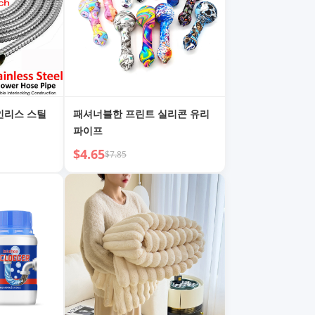
인리스 스틸
패셔너블한 프린트 실리콘 유리
파이프
$4.65
$7.85