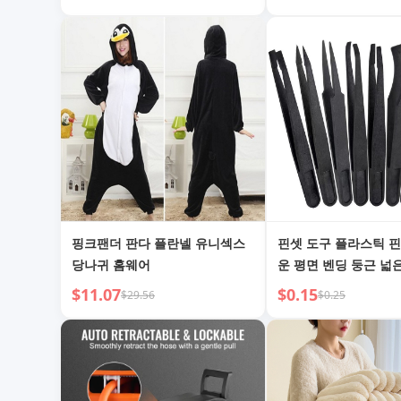
핑크팬더 판다 플란넬 유니섹스
핀셋 도구 플라스틱 
당나귀 홈웨어
운 평면 벤딩 둥근 넓
드
$11.07
$0.15
$29.56
$0.25