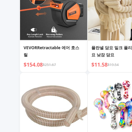
VEVORRetractable 에어 호스
플란넬 담요 밀크 플리
릴
요 낮잠 담요
$154.08
$11.58
$251.67
$19.54