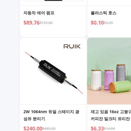
자동차 에어 펌프
플라스틱 호스
$89.76
$0.10
$155.60
$0.20
2W 1064nm 듀얼 스테이지 광
재고 있음 16oz 고붕
섬유 분리기
커피잔 밀크티 유리잔
껑 빨대 컬러풀 메이슨
$240.00
$6.33
$480.00
$14.84