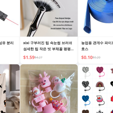
광섬유 분리
xixi 구부러진 팁 속눈썹 브러쉬
농업용 관개수 파이
섬세한 팁 작은 빗 부채꼴 평평한
호스
헤드 눈썹 및 속눈썹 브러쉬 상하
$1.59
$0.10
$4.27
$0.20
속눈썹 해바라기 효과