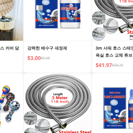
스 커버 담
강력한 배수구 세정제
3m 샤워 호스 스테
욕실 호스 교체 튜브
$3.00
$5.08
$41.97
$58.20