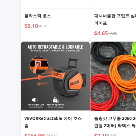
플라스틱 호스
패셔너블한 프린트 실
파이프
$0.10
$0.20
$4.65
$7.85
VEVORRetractable 에어 호스
슬링샷 고무줄 3060 2
릴
립당 2미터) 라텍스 
$154.08
$2.10
$251.67
$3.50