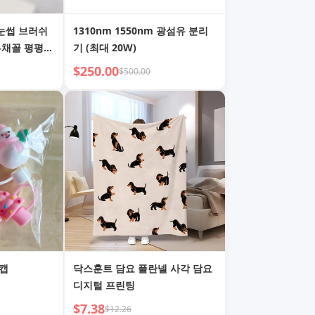
속눈썹 브러쉬
1310nm 1550nm 광섬유 분리
부채꼴 평평한
기 (최대 20W)
 브러쉬 상하
$250.00
$500.00
과
 캡
닥스훈트 담요 플란넬 사각 담요
디지털 프린팅
$7.38
$12.26