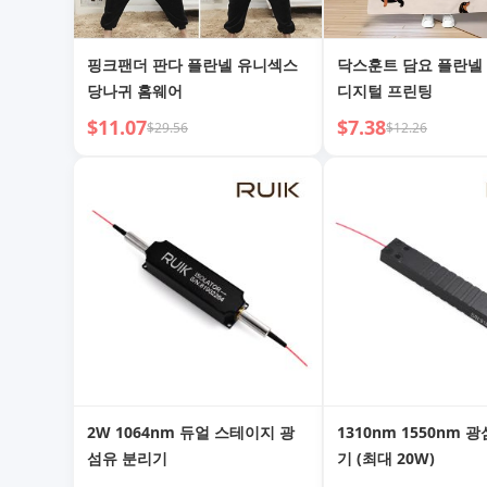
핑크팬더 판다 플란넬 유니섹스
닥스훈트 담요 플란넬
당나귀 홈웨어
디지털 프린팅
$11.07
$7.38
$29.56
$12.26
2W 1064nm 듀얼 스테이지 광
1310nm 1550nm 
섬유 분리기
기 (최대 20W)