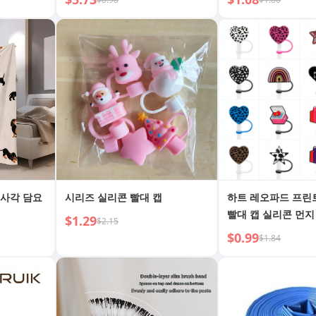
 사각 담요
시리즈 실리콘 빨대 캡
하트 레오파드 프린
빨대 캡 실리콘 먼지
$1.29
$2.15
$0.99
$1.84