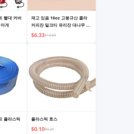
트 빨대 커버
재고 있음 16oz 고붕규산 콜라
 마개
커피잔 밀크티 유리잔 대나무 뚜
껑 빨대 컬러풀 메이슨 자
$6.33
$14.84
프 플라스틱
플라스틱 호스
$0.10
$0.20