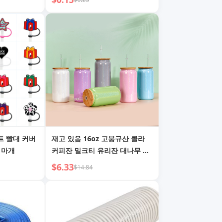
트 빨대 커버
재고 있음 16oz 고붕규산 콜라
 마개
커피잔 밀크티 유리잔 대나무 뚜
껑 빨대 컬러풀 메이슨 자
$6.33
$14.84