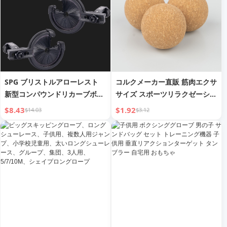
SPG ブリストルアローレスト
コルクメーカー直販 筋肉エクサ
新型コンパウンドリカーブボウ
サイズ スポーツリラクゼーショ
シューティングユニバーサルブ
ン ヨガボール マッサージ シン
$8.43
$1.92
$14.03
$3.12
ラウンブラシブラウンビスケッ
グルボール フィットネスヨガ
トブリストルアローレスト
コルク粗粒