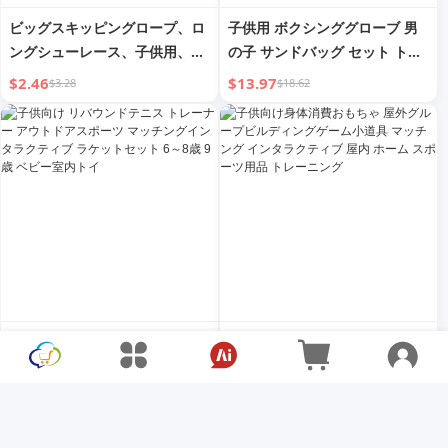
ビッグスキッピングロープ、ロ
子供用 ボクシンググローブ 男
ングシューレース、子供用、複
の子 サンドバッグ セット トレ
数人用ジャンプ、小学校児童
ーニング機器 子供用 垂直リア
$2.46
$13.97
$3.28
$18.62
用、太いロングシューレース、
クションターゲット タンブラー
グループ、集団、3人用、
自宅用 おもちゃ
5/7/10M、シェイプロングロー
プ
子供向け リバウンドテニス ト
子供向け身体消費おもちゃ 屋外
レーナー アウトドアスポーツ
グループビルディングゲーム小
マッチングインタラクティブ ラ
道具 マッチング インタラクテ
$7.24
$4.73
$9.65
$6.31
ケットセット 6～8歳 9歳 ベビ
ィブ 屋内 ホーム スポーツ用品
ー室内トイ
トレーニング