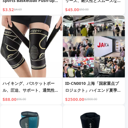
Sports Basketball Push-up
リーズ、耐久性とスムーズな操
Wrist Guard
作性
$3.52
$45.00
$4.69
$50.00
ハイキング、バスケットボー
ID-CN0010 上海「国家重点プ
ル、圧迫、サポート、通気性、
ロジェクト」ハイエンド夏季研
半月板関節、ランニング、膝の
修キャンプ
$88.00
$2500.00
$96.00
$2800.00
保護のための銅色のナイロン製
スポーツ膝サポーター