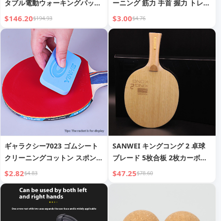
タブル電動ウォーキングパッド
ーニング 筋力 手首 握力 トレー
マシン ホーム/オフィス用
ナー フィットネス機器
$146.20
$3.00
$194.93
$4.76
ギャラクシー7023 ゴムシート
SANWEI キングコング 2 卓球
クリーニングコットン スポンジ
ブレード 5枚合板 2枚カーボン
ワイプ ほこりや汚れを拭き取る
内蔵カーボンテクノロジー カー
$2.82
$47.25
$4.83
$78.60
卓球ラバー裏板 ラケット洗浄用
ボンラケット オフェンシブ ル
グルーコットン
ープドライブ