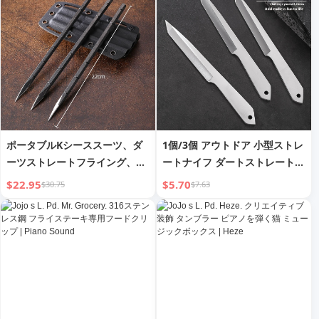
ス、トレーニング、理学療法用
ロングレジスタンスバンドセッ
ト (男女兼用)
ポータブルKシーススーツ、ダ
1個/3個 アウトドア 小型ストレ
ーツストレートフライング、ス
ートナイフ ダートストレート
ピニングフライングスチールニ
スピニングフライング スティー
$22.95
$5.70
$30.75
$7.63
ードル、武術フライングニード
ルニードル スローイング武道
ル投擲、自己防衛用ダーツ
フライングニードル ダートナイ
フ 自己防衛