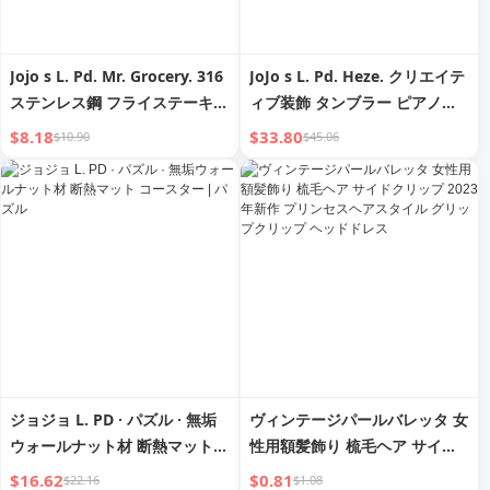
Jojo s L. Pd. Mr. Grocery. 316
JoJo s L. Pd. Heze. クリエイテ
ステンレス鋼 フライステーキ専
ィブ装飾 タンブラー ピアノを
用フードクリップ | Piano
弾く猫 ミュージックボックス |
$8.18
$33.80
$10.90
$45.06
Sound
Heze
ジョジョ L. PD · パズル · 無垢
ヴィンテージパールバレッタ 女
ウォールナット材 断熱マット
性用額髪飾り 梳毛ヘア サイド
コースター | パズル
クリップ 2023年新作 プリンセ
$16.62
$0.81
$22.16
$1.08