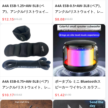
A4A ESB-1.25+AW-5LB (ペ
A4A ESB-0.5+AW-3LB (ペア)、
ア)、アンクル/リストウェイ
アンクル/リストウェイト、レ
ト、レジスタンスバンド、プル
ジスタンスバンド、プルアップ
$12.15
$8.08
$16.28
$10.83
アップアシスト、エクササイズ
アシスト、エクササイズバン
バンド、ワークアウト、フィッ
ド、ワークアウト、フィットネ
トネス、トレーニング、理学療
ス、トレーニング、理学療法用
法用ロングレジスタンスバンド
ロングレジスタンスバンドセッ
セット (男女兼用)
ト (男女兼用)
A4A ESB-0.75+AW-5LB (ペア)
ポータブル ミニ Bluetoothス
アンクル/リストウェイト、レ
ピーカー ワイヤレス カラフル
ジスタンスバンド、プルアップ
サウンドボックス 多機能雰囲気
$10.17
$1.42
$13.63
$1.90
アシスト、エクササイズバン
ライト バスキャノン 透明シリ
ド、ワークアウト、フィットネ
ーズ