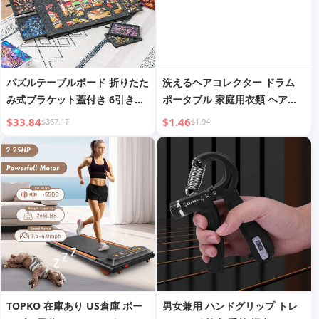
パズルテーブルボード 折りたた
洗えるヘアコレクター ドラム
み式ブラケット蓋付き 6引き出
ポータブル 家庭用衣類 ヘアリ
し ポータブル 大人・子供用 パ
ムーブ 粘着ヘアリムーバー ペ
$33.84
$1.46
$367.17
$1.94
ズルマット 分類フェルト
ットダストクリーニング 猫毛
ヘアリムーバー
TOPKO 在庫あり US倉庫 ポー
男女兼用 ハンドグリップ トレ