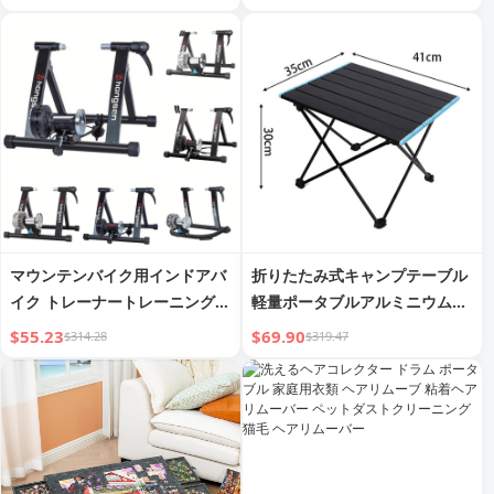
スヘアスタイル グリップクリッ
プ ヘッドドレス
マウンテンバイク用インドアバ
折りたたみ式キャンプテーブル
イク トレーナートレーニングプ
軽量ポータブルアルミニウムフ
ラットフォーム
レーム アウトドアピクニックバ
$55.23
$69.90
$314.28
$319.47
ッグ