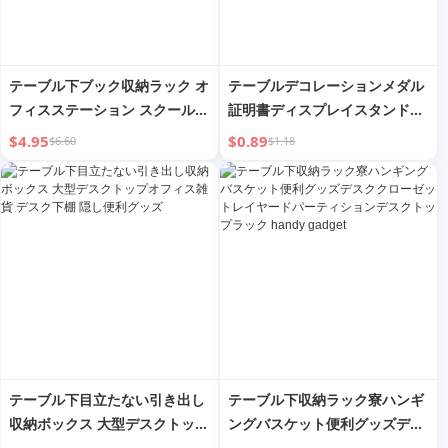
テーブル下ブック収納ラック オ
テーブルデコレーションメダル
フィスステーション スクールバ
証明書ディスプレイスタンドデ
ッグ スナック handyガジェッ
スクトップフォトフレームサポ
$4.95
$0.89
$6.60
$1.18
ト ドミトリーグッドグッズ収納
ートサポートクリエイティブフ
バッグ収納ボックス
ロア垂直ガラスフォトタブレッ
トブラケット
テーブル下目立たない引き出し
テーブル下収納ラック寮ハンギ
収納ボックス 大型デスクトップ
ングバスケット便利グッズデス
オフィス雑貨 デスク下棚 隠し
ククローゼットレイヤードパー