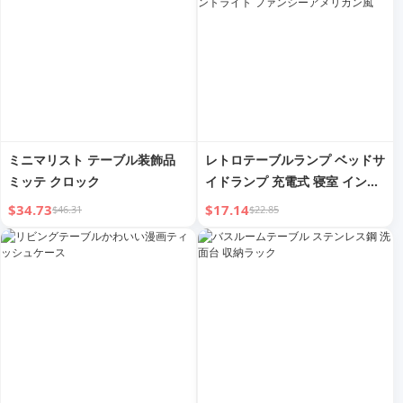
ミニマリスト テーブル装飾品
レトロテーブルランプ ベッドサ
ミッテ クロック
イドランプ 充電式 寝室 インス
タ風 若者向け 新インターネッ
$34.73
$17.14
$46.31
$22.85
ト有名人装飾 アンビエントライ
ト ファンシーアメリカン風