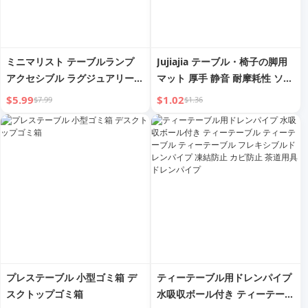
ミニマリスト テーブルランプ
Jujiajia テーブル・椅子の脚用
アクセシブル ラグジュアリー
マット 厚手 静音 耐摩耗性 ソフ
ファンシー ベッドサイドランプ
ァスツールテーブルフットプロ
$5.99
$1.02
$7.99
$1.36
2024年新入荷 小夜灯 寝室 睡眠
テクションカバー ノンスリップ
ライト ナイトナーシング
シリコンチェアフットマット
プレステーブル 小型ゴミ箱 デ
ティーテーブル用ドレンパイプ
スクトップゴミ箱
水吸収ボール付き ティーテーブ