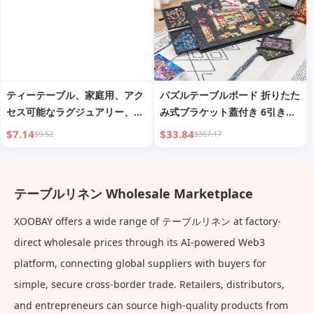
ティーテーブル、家庭用、アク
パズルテーブルボード 折りたた
セス可能なラグジュアリー、モ
み式ブラケット蓋付き 6引き出
ダン、シンプル、ティーウェ
し ポータブル 大人・子供用 パ
$7.14
$33.84
$9.52
$367.17
ア、水収納、ティーピッチャ
ズルマット 分類フェルト
ー、ティーカップ収納、ドレイ
ン、小茶テーブル、長方形トレ
テーブルリネン Wholesale Marketplace
イ
XOOBAY offers a wide range of テーブルリネン at factory-
direct wholesale prices through its AI-powered Web3
platform, connecting global suppliers with buyers for
simple, secure cross-border trade. Retailers, distributors,
and entrepreneurs can source high-quality products from