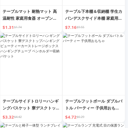
テーブルマット 耐熱マット 高
テーブル下本棚＆収納棚 学生カ
温耐性 家庭用食器 オーブンミ
バンデスクサイド本棚 家庭用床
ット フラワープレート ダイニ
置きシンプルポータブルキャス
$1.31
$7.16
$1.74
$9.55
ングテーブル やけど防止 ボウ
ター付き収納ラック
ル やかん シリコンドレンパッ
ド
テーブルサイドトロリーハンギ
テーブルフットボール ダブルバ
ングバスケット 寮デスクトップ
トル パーティー 子供用おもち
ハンギングビューティーカース
ゃ
$3.32
$4.72
$4.42
$6.29
トレージボックス ハンギングチ