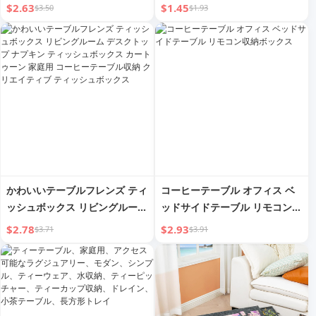
ル ティーテーブル ティーテー
$2.63
$1.45
$3.50
$1.93
ブル フレキシブルドレンパイプ
凍結防止 カビ防止 茶道用具 ド
レンパイプ
かわいいテーブルフレンズ ティ
コーヒーテーブル オフィス ベ
ッシュボックス リビングルーム
ッドサイドテーブル リモコン収
デスクトップ ナプキン ティッ
納ボックス
$2.78
$2.93
$3.71
$3.91
シュボックス カートゥーン 家
庭用 コーヒーテーブル収納 ク
リエイティブ ティッシュボック
ス