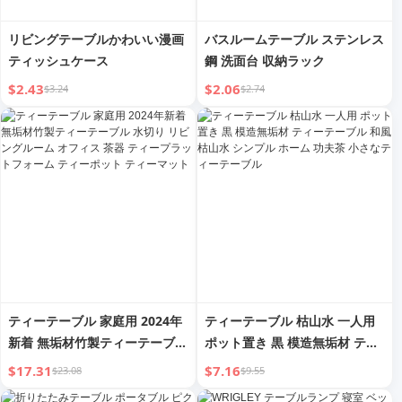
リビングテーブルかわいい漫画
バスルームテーブル ステンレス
ティッシュケース
鋼 洗面台 収納ラック
$2.43
$2.06
$3.24
$2.74
ティーテーブル 家庭用 2024年
ティーテーブル 枯山水 一人用
新着 無垢材竹製ティーテーブル
ポット置き 黒 模造無垢材 ティ
水切り リビングルーム オフィ
ーテーブル 和風 枯山水 シンプ
$17.31
$7.16
$23.08
$9.55
ス 茶器 ティープラットフォー
ル ホーム 功夫茶 小さなティー