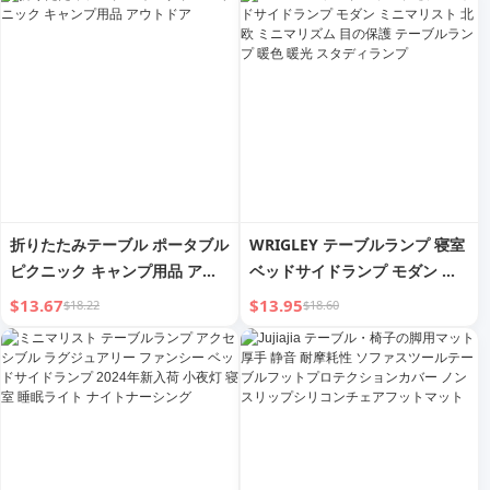
ム ティーポット ティーマット
テーブル
折りたたみテーブル ポータブル
WRIGLEY テーブルランプ 寝室
ピクニック キャンプ用品 アウ
ベッドサイドランプ モダン ミ
トドア
ニマリスト 北欧 ミニマリズム
$13.67
$13.95
$18.22
$18.60
目の保護 テーブルランプ 暖色
暖光 スタディランプ