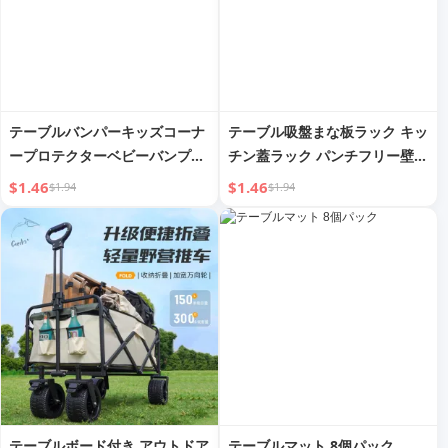
テーブルバンパーキッズコーナ
テーブル吸盤まな板ラック キッ
ープロテクターベビーバンププ
チン蓋ラック パンチフリー壁掛
ルーフテーブルコーナー直角ベ
けまな板ラック 多機能まな板ラ
$1.46
$1.46
$1.94
$1.94
ビーエッジコーヒーテーブルシ
ック
リコン安全保護アングル
テーブルボード付き アウトドア
テーブルマット 8個パック