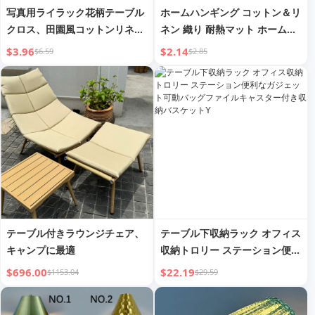
写真用ライラック花柄テーブル
ホームハンギング コットン＆リ
クロス、田園風コットンリネン
ネン 織り 耐熱マット ホーム用
テーブルランナー
アンチスカルド＆耐熱 ダイニン
$3.96
$2.14
$6.59
$2.85
グテーブル クッション コース
ター キッチン 高温 ポットホル
ダー
テーブル付きラウンジチェア、
テーブル下収納ラック オフィス
キャンプに最適
収納トロリー ステーション便利
なガジェット可動バッグファイ
$696.00
$22.19
$1153.04
$29.59
ルキャスター付き収納バスケッ
トY