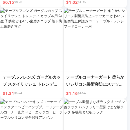
$6.15
$1.02
$8.20
$1.36
便利グッズ
ティションデスクトップラック
handy gadget
テーブルフレンズ ガーグルカッ
テーブルコーナーガード 柔らか
プ スタイリッシュ トレンディ
いシリコン製衝突防止ステッカ
カップル用 学生 子供寮 かわい
ー かわいい衝突防止保護カバー
$1.31
$1.16
$1.74
$1.54
い歯磨きコップ 落下防止歯磨き
テーブル・レンジフードコーナ
マグ
ー用