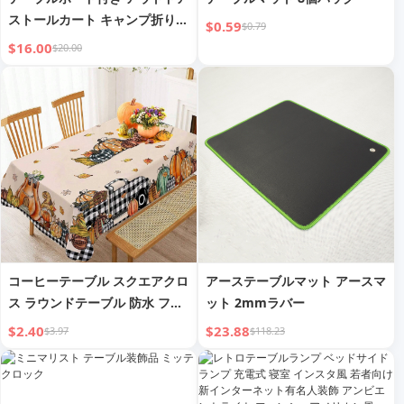
ストールカート キャンプ折りた
$0.59
$0.79
たみピクニックトロリートレー
$16.00
$20.00
ラー 大容量トロリー キャンプ
バン
コーヒーテーブル スクエアクロ
アーステーブルマット アースマ
ス ラウンドテーブル 防水 フロ
ット 2mmラバー
ーラルテーブルクロス ダイニン
$2.40
$23.88
$3.97
$118.23
グテーブル ポリエステル