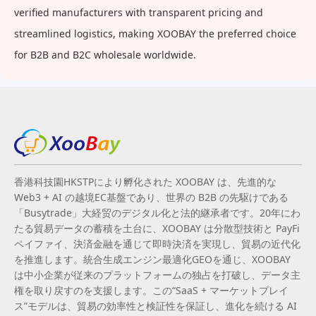
verified manufacturers with transparent pricing and
streamlined logistics, making XOOBAY the preferred choice
for B2B and B2C wholesale worldwide.
香港科技園HKSTPにより孵化された XOOBAY は、先進的な
Web3 + AI の越境EC基盤であり、世界の B2B の先駆けである
「Busytrade」大経贸のデジタル化と法的継承者です。20年にわ
たる貿易データの蓄積を土台に、XOOBAY は分散型技術と PayFi
ペイファイ、決済金融を通じて即時決済を実現し、貿易の近代化
を推進します。統合生成エンジン最適化GEOを通じ、XOOBAY
は中小企業が従来のプラットフォームの独占を打破し、データ主
権を取り戻すのを支援します。この“SaaS + マーケットプレイ
ス”モデルは、貿易の効率性と検証性を保証し、進化を続ける AI