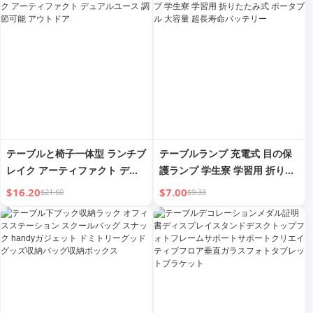
ューブ ペンホルダー収納バケッ
ト
テーブルと椅子一体型 ランチブ
テーブルランプ 充電式 目の保
レイク アーティファクト デュ
護ランプ 学生寮 学習用 折りた
アルユース 調節可能 アウトド
たみ式 ポータブル 大容量 超長
$16.20
$7.00
$21.60
$9.33
ア
寿命バッテリー