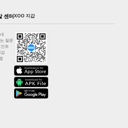
말 센터
XOO 지갑
안내
는 질문
포인트
지갑
맵