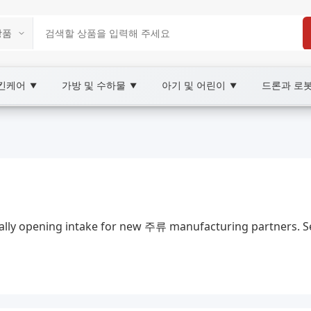
스킨케어
가방 및 수하물
아기 및 어린이
드론과 로
▼
▼
▼
place
 XOOBAY
임 있는 소비를 돕는 가이드
cially opening intake for new 주류 manufacturing partners. Se