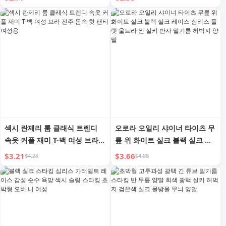
라스트 컬러 홀드업 오일리 양말
롱 부츠 호스 오일 스타킹 여성
여성용
용
섹시 란제리 룸 클래식 트렌디
오로라 오일리 샤이너 타이츠 무
속옷 커플 재미 T-백 여성 브라
릎 위 화이트 실크 블랙 실크 레
진주 몸속 핫 팬티 여성용
이스 심리스 플랫 울트라 씬 실
$3.21
$3.66
$4.28
$4.88
키 반사 말기름 허벅지 양말