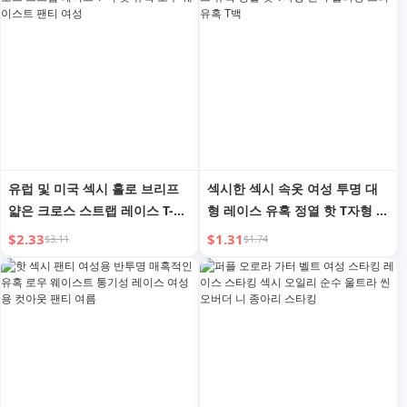
유럽 및 미국 섹시 홀로 브리프
섹시한 섹시 속옷 여성 투명 대
얇은 크로스 스트랩 레이스 T-백
형 레이스 유혹 정열 핫 T자형 팬
핫 유혹 로우 웨이스트 팬티 여
티 플러팅 프리 유혹 T백
$2.33
$1.31
$3.11
$1.74
성