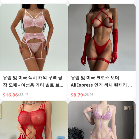
유럽 및 미국 섹시 해외 무역 공
유럽 및 미국 크로스 보더
장 도매 - 여성용 가터 벨트 브라
AliExpress 인기 섹시 란제리 속
세트 - 여성용 레이스 발렌타인
이 비어있는 노출 가슴 태슬 유
$16.86
$8.79
$55.47
$28.95
데이 란제리
혹 오픈 크로치 란제리 여성용
재고 있음