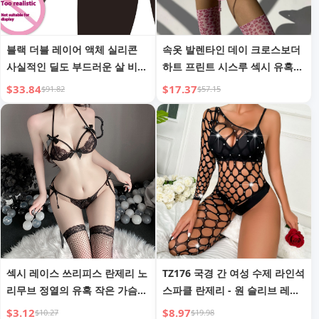
블랙 더블 레이어 액체 실리콘
속옷 발렌타인 데이 크로스보더
사실적인 딜도 부드러운 살 비뇨
하트 프린트 시스루 섹시 유혹
기구 가짜 페니스 항문 플러그
여성용 3종 속옷 세트
$33.84
$17.37
$91.82
$57.15
흡입기 포함
섹시 레이스 쓰리피스 란제리 노
TZ176 국경 간 여성 수제 라인석
리무브 정열의 유혹 작은 가슴
스파클 란제리 - 원 슬리브 레그
잠옷 침실 가운 8037
바디수트 피쉬넷
$3.12
$8.97
$10.27
$19.98