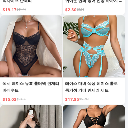
빅사이즈 란제리
귀여운 만화 상어 진동 마사지 2-
in-1 휴대용
$19.17
$2.30
$61.41
$3.08
섹시 레이스 유혹 홀터넥 란제리
레이스 대비 색상 레이스 홀로
바디수트
통기성 가터 란제리 세트
$15.03
$17.85
$53.86
$63.97