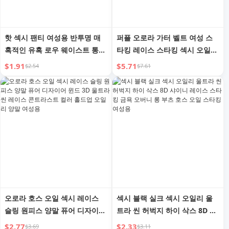
핫 섹시 팬티 여성용 반투명 매
퍼플 오로라 가터 벨트 여성 스
혹적인 유혹 로우 웨이스트 통기
타킹 레이스 스타킹 섹시 오일리
성 레이스 여성용 컷아웃 팬티
순수 울트라 씬 오버더 니 종아
$1.91
$5.71
$2.54
$7.61
여름
리 스타킹
오로라 호스 오일 섹시 레이스
섹시 블랙 실크 섹시 오일리 울
슬링 원피스 양말 퓨어 디자이어
트라 씬 허벅지 하이 삭스 8D 샤
윈드 3D 울트라 씬 레이스 콘트
이니 레이스 스타킹 금욕 오버니
$2.77
$2.33
$3.69
$3.11