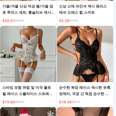
가을/겨울 신상 여성 봄/가을 잠
신상 소매 라인석 섹시 원피스
옷 투피스 세트, 롱슬리브 섹시
메쉬 드레스 힙 스커트
새틴 로브 잠옷 드레스, 섹시 란
$20.91
$5.28
$58.34
$11.87
제리 백리스 의상
스타킹 포함 유럽 및 미국 플로
순수한 욕망 레이스 섹시한 유혹
럴 레이스 스플라이스 스트레치
란제리, 국경 간 독점 순수한 욕
메쉬 섹시 스트랩 디자인 와이어
망 브래지어 푸쉬업 원피스 란제
$19.86
$18.36
$64.29
$41.19
내장 3피스 세트 3636
리 세트