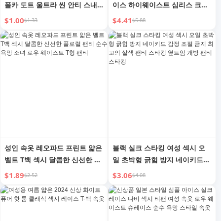
폴카 도트 울트라 씬 안티 스내
이스 하이웨이스트 심리스 크로
그 블랙 실크 스타킹 섹시 도트
치 0.01d 초박형 올 풀림 방지 그
$1.00
$4.41
$1.33
$5.88
호스 오일 8D 무릎 양말
레이 블랙 말 윤기 팬티스타킹
성인 속옷 레오파드 프린트 얇은
블랙 실크 스타킹 여성 섹시 오
벨트 T백 섹시 달콤한 신선한 플
일 초박형 긁힘 방지 네이키드
로럴 팬티 순수 욕망 소녀 로우
감정 조절 금지 최고의 살색 팬
$1.89
$3.06
$2.52
$4.08
웨이스트 T형 팬티
티 스타킹 옆트임 개방 팬티 스
타킹