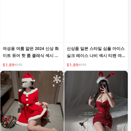
여성용 여름 얇은 2024 신상 화
신상품 일본 스타일 심플 아이스
이트 퓨어 핫 룸 클래식 섹시 레
실크 레이스 나비 섹시 티팬 여
이스 T-백 속옷
성 속옷 로우 웨이스트 슈레이스
$1.89
$1.89
$2.52
$2.52
순수 욕망 스타일 속옷