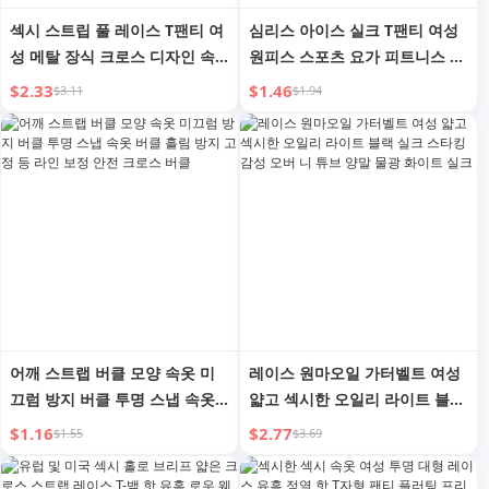
섹시 스트립 풀 레이스 T팬티 여
심리스 아이스 실크 T팬티 여성
성 메탈 장식 크로스 디자인 속
원피스 스포츠 요가 피트니스 면
옷 컷아웃 핫 유혹 팬티
거싯 속옷 섹시 팬티 끈
$2.33
$1.46
$3.11
$1.94
어깨 스트랩 버클 모양 속옷 미
레이스 원마오일 가터벨트 여성
끄럼 방지 버클 투명 스냅 속옷
얇고 섹시한 오일리 라이트 블랙
버클 흘림 방지 고정 등 라인 보
실크 스타킹 감성 오버 니 튜브
$1.16
$2.77
$1.55
$3.69
정 안전 크로스 버클
양말 물광 화이트 실크