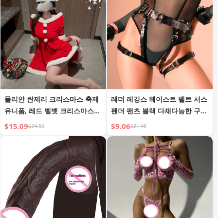
뮬리안 란제리 크리스마스 축제
레더 레깅스 웨이스트 벨트 서스
유니폼, 레드 벨벳 크리스마스
펜더 팬츠 블랙 다재다능한 구속
드레스, 코스프레 무대 파티 공
의류
$15.09
$9.06
$24.50
$21.48
연 의상