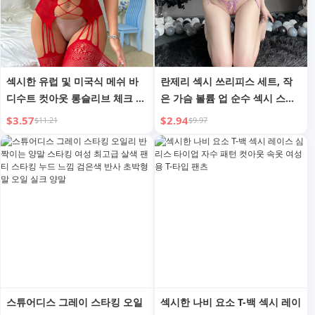
섹시한 유럽 및 미국식 메쉬 바
란제리 섹시 쓰리피스 세트, 작
디수트 컷아웃 롱슬리브 체크 메
은 가슴 볼륨 업 순수 섹시 스타
쉬
일 유니폼 세트
$3.57
$2.94
$11.21
$9.97
스튜어디스 그레이 스타킹 오일
섹시한 나비 요소 T-백 섹시 레이