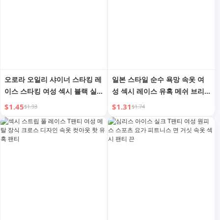
오로라 오일리 샤이너 스타킹 레
일본 스타일 순수 욕망 속옷 여
이스 스타킹 여성 섹시 블랙 실
성 섹시 레이스 유혹 메쉬 브리
크 8D 말 오일 라이트 울트라 씬
프 얇고 통기성 있는 조절 가능
$1.45
$1.31
$1.93
$1.74
안티 훅 실크 레이스 홀드업
한 얇은 밴드 T-백