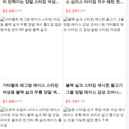
리 반짝이는 양말 스타킹 여성
스 심리스 타이업 자수 패턴 컷
최고급 살색 팬티 스타킹 누드
아웃 속옷 여성용 T-타입 팬츠
$2.06
$2.29
$2.74
$3.05
느낌 검은색 반사 초박형 말 오
일 실크 양말
가터벨트 레그링 레이스 스타킹
블랙 실크 스타킹 섹시한 물고기
여성용 블랙 실크 무릎 양말 섹
그물 양말 레이스 감성 오버니
시 홀드업 얇은 찢어짐 방지 0D
원 가터벨트 메쉬 스타킹 긴 감
$1.60
$1.16
$2.13
$1.55
슬링 블랙 실크
성 슬링 스타킹 여성용