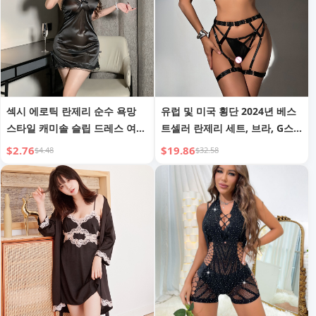
섹시 에로틱 란제리 순수 욕망
유럽 및 미국 횡단 2024년 베스
스타일 캐미솔 슬립 드레스 여성
트셀러 란제리 세트, 브라, G스
용, 얇은 레이스, 은은한 디자인,
트링, 스트랩, 시스루, 여성 섹시
$2.76
$19.86
$4.48
$32.58
슬릿, 쉬운 제거 잠옷 세트 8550
3피스 세트