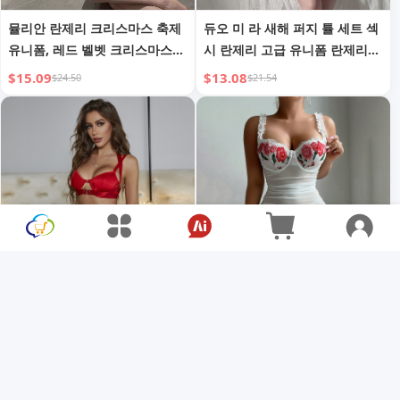
뮬리안 란제리 크리스마스 축제
듀오 미 라 새해 퍼지 튤 세트 섹
유니폼, 레드 벨벳 크리스마스
시 란제리 고급 유니폼 란제리
드레스, 코스프레 무대 파티 공
크리스마스 새해 신상
$15.09
$13.08
$24.50
$21.54
연 의상
브라 세트 섹시 스트랩 와일드
유럽 및 미국 크로스보더 외국
멀티피스 세트 여성 유럽 및 미
무역 섹시 란제리 레이스 시스루
국 가터 란제리
유혹 자수 나이트가운 G스트링
$21.33
$15.93
$77.93
$25.71
투피스 세트 신상품