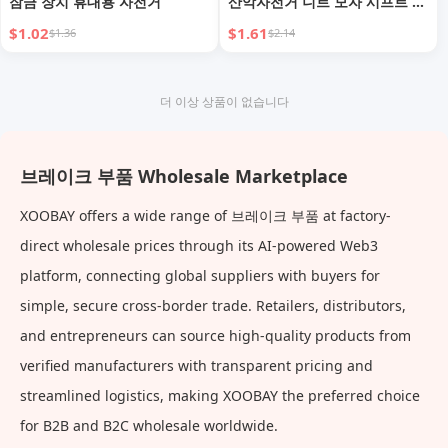
잠금 장치 휴대용 자전거
산악자전거 니트 모자 시프트 케
이블 로드바이크 스테인리스 스
$1.02
$1.61
$1.36
$2.14
틸 와이어 코어 와이어 파이프
캡
더 이상 상품이 없습니다
브레이크 부품 Wholesale Marketplace
XOOBAY offers a wide range of 브레이크 부품 at factory-
direct wholesale prices through its AI-powered Web3
platform, connecting global suppliers with buyers for
simple, secure cross-border trade. Retailers, distributors,
and entrepreneurs can source high-quality products from
verified manufacturers with transparent pricing and
streamlined logistics, making XOOBAY the preferred choice
for B2B and B2C wholesale worldwide.