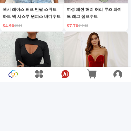
섹시 레이스 퍼프 반팔 스위트
여성 패션 허리 허리 루즈 와이
하트 넥 시스루 원피스 바디수트
드 레그 점프수트
$4.90
$7.70
$6.56
$10.32
의류 독립 역 현물 여성 섹시한
여성 의류 골드 벨벳 섹시 튜브
타이트 할로우 블랙 점프수트
탑 만능 점프수트
$6.12
$10.18
$8.19
$13.63