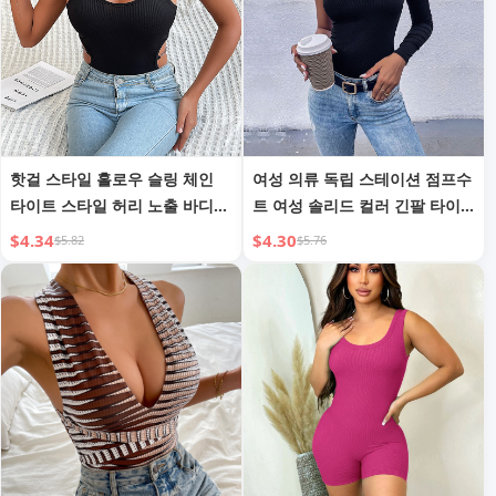
핫걸 스타일 홀로우 슬링 체인
여성 의류 독립 스테이션 점프수
타이트 스타일 허리 노출 바디수
트 여성 솔리드 컬러 긴팔 타이
트
트 성인 블랙 원숄더 점프수트
$4.34
$4.30
$5.82
$5.76