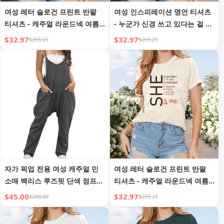
여성 레터 슬로건 프린트 반팔
여성 인스피레이션 명언 티셔츠
티셔츠 - 캐주얼 라운드넥 여름
- 누군가 신경 쓰고 있다는 걸 알
상의
았으면 좋겠어, 내가 아니라 누
$32.97
$32.97
$255.21
$255.21
군가 반팔 라운드넥 여름 탑
자가 픽업 전용 여성 캐주얼 민
여성 레터 슬로건 프린트 반팔
소매 백리스 루즈핏 단색 점프수
티셔츠 - 캐주얼 라운드넥 여름
트 루즈핏 스트레치 팬츠 지퍼
탑
$45.00
$32.97
$288.00
$255.21
점프수트 (포켓 포함)