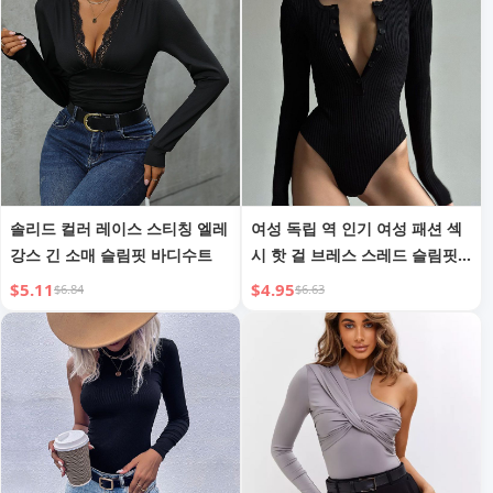
솔리드 컬러 레이스 스티칭 엘레
여성 독립 역 인기 여성 패션 섹
강스 긴 소매 슬림핏 바디수트
시 핫 걸 브레스 스레드 슬림핏
템퍼먼트 점프수트
$5.11
$4.95
$6.84
$6.63