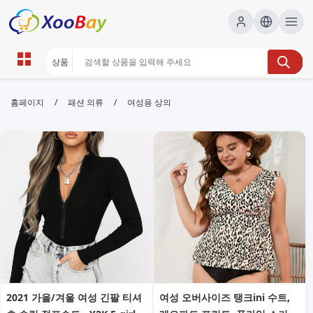
여성용 상의 | XOOBAY B2B/B2C
/
/
홈페이지
패션 의류
여성용 상의
Marketplace
여성용 상의,탑,블라우스, wholesale 여성용 상의,
XOOBAY
다양한 여성용 상의로 스타일 추천해요
2021 가을/겨울 여성 긴팔 티셔
여성 오버사이즈 탱크ini 수트,