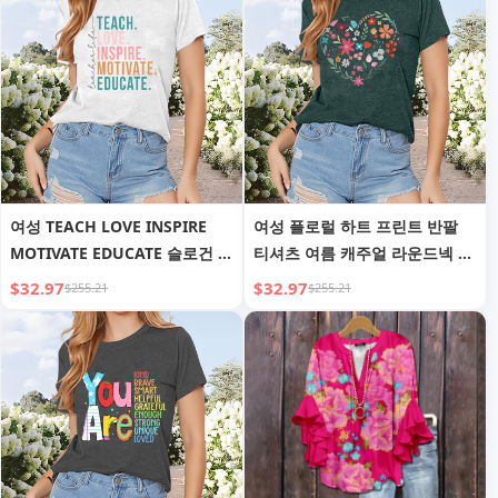
여성 TEACH LOVE INSPIRE
여성 플로럴 하트 프린트 반팔
MOTIVATE EDUCATE 슬로건 프
티셔츠 여름 캐주얼 라운드넥 블
린트 반팔 티셔츠 - 여름 캐주얼
라우스
$32.97
$32.97
$255.21
$255.21
라운드넥 탑