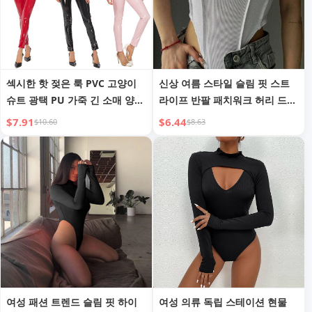
섹시한 핫 젖은 룩 PVC 고양이
신상 여름 스타일 슬림 핏 스트
슈트 광택 PU 가죽 긴 소매 양방
라이프 반팔 패치워크 허리 드러
향 지퍼 오픈 가랑이 바디슈트
나는 타이트 핏 원피스 티셔츠
$7.91
$6.44
$10.60
$8.63
타이츠 코스프레 콘지오네 2024
여성용
신상
여성 패션 트렌드 슬림 핏 하이
여성 의류 독립 스테이션 현물