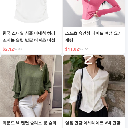
한국 스타일 심플 비대칭 허리
스포츠 속건성 타이트 여성 요가
조이는 슬림 반팔 티셔츠 여성
재킷
여름 달콤한 안티 에이징 슬림
$2.12
$11.82
$2.83
$60.54
숄더 탑
라운드 넥 랜턴 슬리브 롱 슬리
얼음 민감 아세테이트 V넥 긴팔