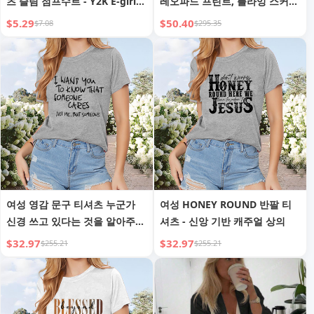
츠 슬림 점프수트 - Y2K E-girl
레오파드 프린트, 플라잉 스커
스타일
트, 투피스 세트, 러플 소매, 투피
$5.29
$50.40
$7.08
$295.35
스 세트, 홀리데이 스타일
여성 영감 문구 티셔츠 누군가
여성 HONEY ROUND 반팔 티
신경 쓰고 있다는 것을 알아주었
셔츠 - 신앙 기반 캐주얼 상의
으면 좋겠어, 내가 아니라 누군
$32.97
$32.97
$255.21
$255.21
가가 반팔 라운드넥 여름 상의