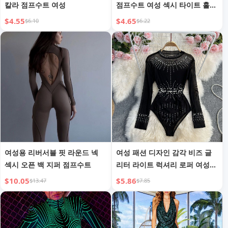
칼라 점프수트 여성
점프수트 여성 섹시 타이트 홀로
블랙 점프수트
$4.55
$4.65
$6.10
$6.22
여성용 리버서블 핏 라운드 넥
여성 패션 디자인 감각 비즈 글
섹시 오픈 백 지퍼 점프수트
리터 라이트 럭셔리 로퍼 여성
얇은 템퍼먼트 얇은 상의
$10.05
$5.86
$13.47
$7.85