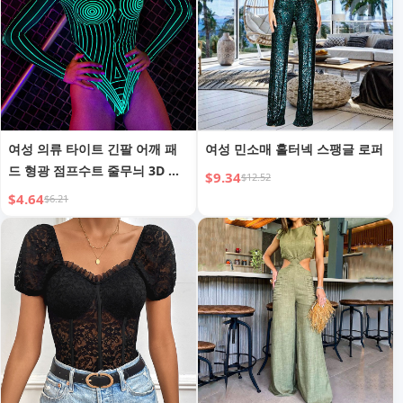
여성 의류 타이트 긴팔 어깨 패
여성 민소매 홀터넥 스팽글 로퍼
드 형광 점프수트 줄무늬 3D 패
$9.34
$12.52
턴 핫걸 상의
$4.64
$6.21