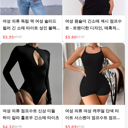
여성 의류 독립 역 여성 솔리드
여성 원숄더 긴소매 섹시 점프수
컬러 긴 소매 타이트 성인 블랙
트 - 트렌디한 디자인, 매혹적인
원숄더 점프수트
실루엣 연출
$5.95
$5.80
$7.97
$7.77
여성 의류 점프수트 신상 미들
여성 의류 여성 캐주얼 단색 타
하이 칼라 홀로우 긴소매 타이츠
이트 서스펜더 점프수트 점프수
트
$4.32
$5.69
$5.78
$7.62