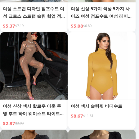
여성 스트랩 디자인 점프수트 여
여성 신상 5가지 색상 5가지 사
성 크로스 스트랩 슬림 힙업 점
이즈 여성 점프수트 여성 레이온
프수트
골지
$5.37
$5.08
$7.19
$6.80
여성 신상 섹시 할로우 아웃 투
여성 섹시 슬림핏 바디수트
명 후드 하이 웨이스트 타이트
$8.67
$11.61
니트 원피스 팬츠 바디수트
$2.97
$3.98