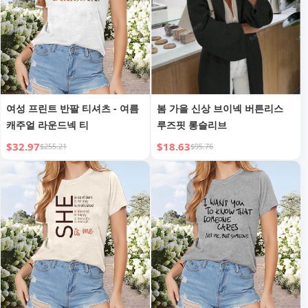
여성 프린트 반팔 티셔츠 - 여름
봄 가을 신상 브이넥 버튼리스
캐주얼 라운드넥 티
루즈핏 롱슬리브
$32.97
$18.63
$255.21
$95.76