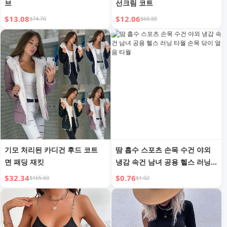
브
선크림 코트
$13.08
$12.06
$74.70
$68.88
기모 처리된 카디건 후드 코트
땀 흡수 스포츠 손목 수건 야외
면 패딩 재킷
냉감 속건 남녀 공용 헬스 러닝
타월 손목 닦이 얼음 타월
$32.34
$0.76
$165.60
$1.02