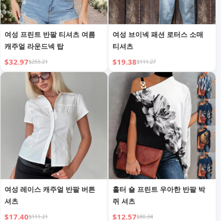
여성 프린트 반팔 티셔츠 여름
여성 브이넥 패션 로터스 소매
캐주얼 라운드넥 탑
티셔츠
$32.97
$19.38
$255.21
$111.27
여성 레이스 캐주얼 반팔 버튼
홀터 숄 프린트 우아한 반팔 박
셔츠
쥐 셔츠
$17.40
$12.57
$111.21
$80.34