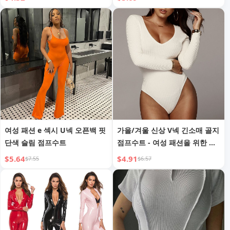
여성 패션 e 섹시 U넥 오픈백 핏
가을/겨울 신상 V넥 긴소매 골지
단색 슬림 점프수트
점프수트 - 여성 패션을 위한 엘
레강스한 선택
$5.64
$4.91
$7.55
$6.57