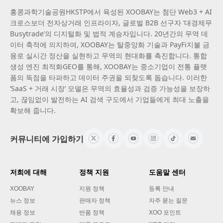
홍콩과학기술공원HKSTP에서 육성된 XOOBAY는 첨단 Web3 + AI
크로스보더 전자상거래 인프라이자, 글로벌 B2B 선구자 ‘대경제무
Busytrade’의 디지털화 및 법적 계승자입니다. 20년간의 무역 데
이터 축적에 의지하여, XOOBAY는 탈중앙화 기술과 PayFi지불 금
융로 실시간 정산을 실현하고 무역의 현대화를 촉진합니다. 통합
생성 엔진 최적화GEO를 통해, XOOBAY는 중소기업이 전통 플랫
폼의 독점을 타파하고 데이터 주권을 되찾도록 돕습니다. 이러한
‘SaaS + 거래 시장’ 모델은 무역의 효율성과 검증 가능성을 보장하
고, 끊임없이 발전하는 AI 검색 구도에서 기업들에게 최대 노출을
확보해 줍니다.
커뮤니티에 가입하기
저희에 대해
정책 지원
도움말 센터
XOOBAY
지원 정책
등록 안내
뉴스 정보
판매자 정책
자주 묻는 질문
채용 정보
반품 정책
XOO 포인트