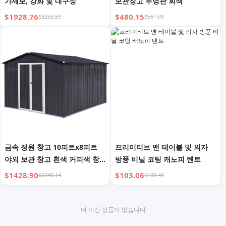
가제보, 강화 및 내구성
보관창고 투명판 회색
$1928.76
$480.15
$3233.89
$661.01
금속 정원 창고 10피트x8피트
프리미티브 맨 테이블 및 의자
야외 보관 창고 흰색 커피색 창
방풍 비닐 코팅 캐노피 텐트
문 포함
$1428.90
$103.06
$2248.14
$137.41
더 이상 상품이 없습니다