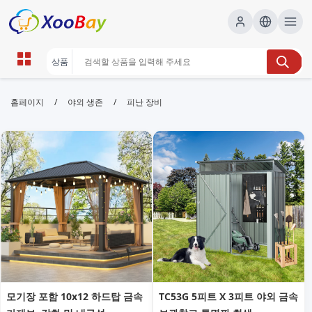
피난 장비 | XOOBAY B2B/B2C
/
/
홈페이지
야외 생존
피난 장비
Marketplace
피난,대피, wholesale 피난 장비, XOOBAY
피난장비간단가이드안전
모기장 포함 10x12 하드탑 금속
TC53G 5피트 X 3피트 야외 금속