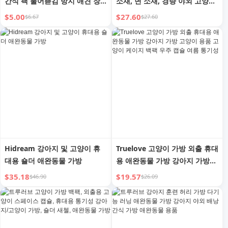
간식 팩 물어뜯김 방지 애견 장
소재, 면 소재, 경량 야외 고양이
난감 애견 기저귀 가방 애완용품
가방, 나일론 강아지 가방, 애완
$5.00
$27.60
$6.67
$27.60
동물 파우치
Hidream 강아지 및 고양이 휴
Truelove 고양이 가방 외출 휴대
대용 숄더 애완동물 가방
용 애완동물 가방 강아지 가방
고양이 용품 고양이 케이지 백팩
$35.18
$19.57
$46.90
$26.09
우주 캡슐 여름 통기성