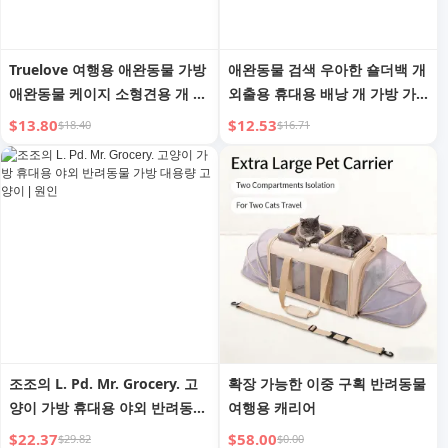
Truelove 여행용 애완동물 가방
애완동물 검색 우아한 숄더백 개
애완동물 케이지 소형견용 개 고
외출용 휴대용 배낭 개 가방 가
양이 새끼 고양이 테디 용품 차
벼운 고양이 여행 휴대하기 쉬운
$13.80
$12.53
$18.40
$16.71
량용 매트 긁힘 방지
애완동물 가방
조조의 L. Pd. Mr. Grocery. 고
확장 가능한 이중 구획 반려동물
양이 가방 휴대용 야외 반려동물
여행용 캐리어
가방 대용량 고양이 | 원인
$22.37
$58.00
$29.82
$0.00