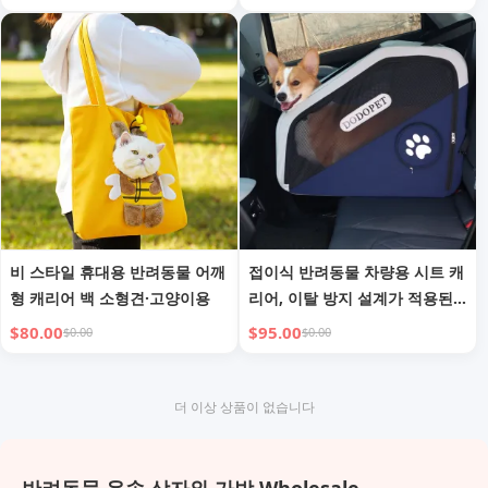
비 스타일 휴대용 반려동물 어깨
접이식 반려동물 차량용 시트 캐
형 캐리어 백 소형견·고양이용
리어, 이탈 방지 설계가 적용된
안전한 여행용 반려견 침대
$80.00
$95.00
$0.00
$0.00
더 이상 상품이 없습니다