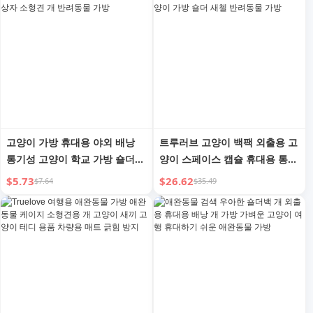
고양이 가방 휴대용 야외 배낭
트루러브 고양이 백팩 외출용 고
통기성 고양이 학교 가방 숄더백
양이 스페이스 캡슐 휴대용 통기
대용량 고양이 상자 소형견 개
성 강아지/고양이 가방 숄더 새
$5.73
$26.62
$7.64
$35.49
반려동물 가방
첼 반려동물 가방