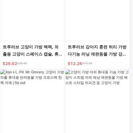
트루러브 고양이 가방 백팩, 외
트루러브 강아지 훈련 허리 가방
출용 고양이 스페이스 캡슐, 휴
다기능 러닝 애완동물 가방 강아
대용 통기성 강아지/고양이 가
지 야외 배낭 간식 가방 애완동
$26.62
$12.26
$35.49
$16.34
방, 숄더 새첼, 애완동물 가방
물 용품