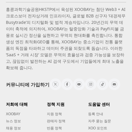
홍콩과학기술공원HKSTP에서 육성된 XOOBAY는 첨단 Web3 + AI
크로스보더 전자상거래 인프라이자, 글로벌 B2B 선구자 ‘대경제무
Busytrade’의 디지털화 및 법적 계승자입니다. 20년간의 무역 데
이터 축적에 의지하여, XOOBAY는 탈중앙화 기술과 PayFi지불 금
융로 실시간 정산을 실현하고 무역의 현대화를 촉진합니다. 통합
생성 엔진 최적화GEO를 통해, XOOBAY는 중소기업이 전통 플랫
폼의 독점을 타파하고 데이터 주권을 되찾도록 돕습니다. 이러한
‘SaaS + 거래 시장’ 모델은 무역의 효율성과 검증 가능성을 보장하
고, 끊임없이 발전하는 AI 검색 구도에서 기업들에게 최대 노출을
확보해 줍니다.
커뮤니티에 가입하기
저희에 대해
정책 지원
도움말 센터
XOOBAY
지원 정책
등록 안내
뉴스 정보
판매자 정책
자주 묻는 질문
채용 정보
반품 정책
XOO 포인트