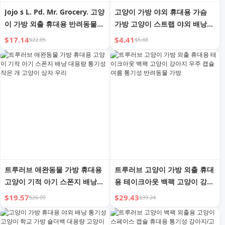
Jojo s L. Pd. Mr. Grocery. 고양
고양이 가방 야외 휴대용 가슴
이 가방 외출 휴대용 반려동물
가방 고양이 스트랩 야외 배낭
가방 크로스백 한쪽 어깨 | Go
애완동물 가방 베스트 스타일 히
$17.14
$4.41
$22.85
$5.88
out
피견 등 고양이 가방
트루러브 애완동물 가방 휴대용
트루러브 고양이 가방 외출 휴대
고양이 기적 아기 스폰지 배낭
용 테이크아웃 백팩 고양이 강아
대용량 통기성 작은 개 고양이
지 우주 캡슐 여름 통기성 반려
$19.57
$29.43
$26.09
$39.24
상자 우리
동물 가방