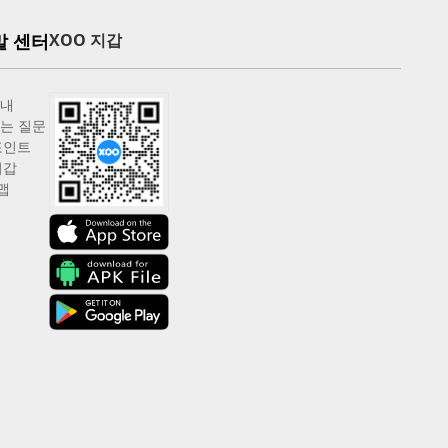
말 센터
XOO 지갑
안내
는 질문
포인트
지갑
맵