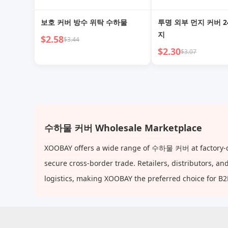
보호 커버 방수 위탁 수하물
투명 외부 먼지 커버 
지
$2.58
$3.44
$2.30
$3.07
수하물 커버 Wholesale Marketplace
XOOBAY offers a wide range of 수하물 커버 at factory-dir
secure cross-border trade. Retailers, distributors, 
logistics, making XOOBAY the preferred choice for B