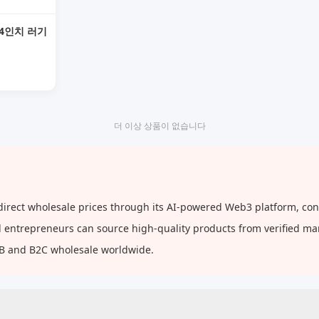
24인치 러기
더 이상 상품이 없습니다
ect wholesale prices through its AI-powered Web3 platform, conne
and entrepreneurs can source high-quality products from verified m
2B and B2C wholesale worldwide.