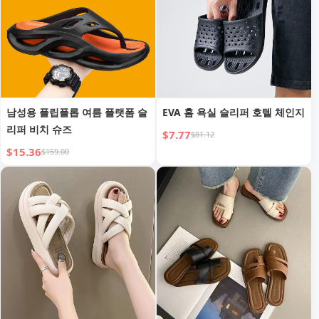
남성용 플립플롭 여름 플랫폼 슬
EVA 홈 욕실 슬리퍼 호텔 체인지
리퍼 비치 슈즈
$7.77
$81.12
$15.36
$159.00