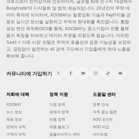
크로스보더 전자상거래 인프라이자, 글로벌 B2B 선구자 ‘대경제무
Busytrade’의 디지털화 및 법적 계승자입니다. 20년간의 무역 데
이터 축적에 의지하여, XOOBAY는 탈중앙화 기술과 PayFi지불 금
융로 실시간 정산을 실현하고 무역의 현대화를 촉진합니다. 통합
생성 엔진 최적화GEO를 통해, XOOBAY는 중소기업이 전통 플랫
폼의 독점을 타파하고 데이터 주권을 되찾도록 돕습니다. 이러한
‘SaaS + 거래 시장’ 모델은 무역의 효율성과 검증 가능성을 보장하
고, 끊임없이 발전하는 AI 검색 구도에서 기업들에게 최대 노출을
확보해 줍니다.
커뮤니티에 가입하기
저희에 대해
정책 지원
도움말 센터
XOOBAY
지원 정책
등록 안내
뉴스 정보
판매자 정책
자주 묻는 질문
채용 정보
반품 정책
XOO 포인트
판매자 규칙
제품 블로그
XOO 지갑
구매자 규칙
컴플라이언스 센터
사이트맵