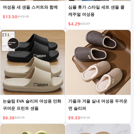
여성용 새 샌들 스커트와 함께
심플 휴가 스타일 세트 샌들 쿨
캐주얼 여성용
$13.50
$172.95
$4.29
$32.07
논슬립 EVA 슬리퍼 여성용 만화
가을과 겨울 실내 여성용 두꺼운
귀여운 프린트 샌들
면 슬리퍼
$6.36
$9.33
$20.78
$16.18