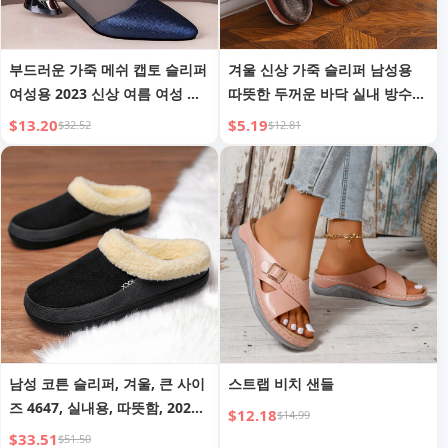
부드러운 가죽 메쉬 캡토 슬리퍼
겨울 신상 가죽 슬리퍼 남성용
여성용 2023 신상 여름 여성 샌
따뜻한 두꺼운 바닥 실내 방수
들 라인석 패션 청키 힐 미들 힐
코튼 슬리퍼 여성용 두꺼운 바닥
$13.20
$5.19
$32.52
$12.81
샌들 여성용
코튼 슬리퍼
남성 코튼 슬리퍼, 겨울, 큰 사이
스트랩 비치 샌들
즈 4647, 실내용, 따뜻함, 2024
$12.18
$14.99
년 신상, 미끄럼 방지, 플러스 벨
$33.51
$51.50