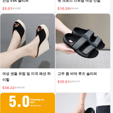
건성 EVA 슬리퍼
랫 크로스 스트랩 여성 신발
$5.01
$10.59
$12.83
$56.04
여성 샌들 유럽 및 미국 패션 하
고무 폼 바닥 루즈 슬리퍼
이힐
$35.61
$376.77
$38.22
$194.94