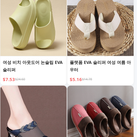
여성 비치 아웃도어 논슬립 EVA
플랫폼 EVA 슬리퍼 여성 여름 아
슬리퍼
우터
$7.53
$5.16
$24.60
$14.78