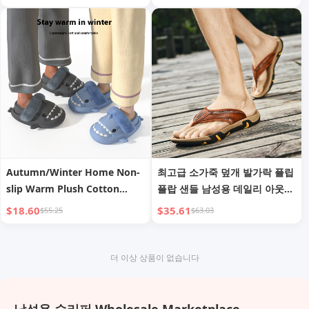
벳, 실외용 플러시 코튼 신발
Autumn/Winter Home Non-
최고급 소가죽 덮개 발가락 플립
slip Warm Plush Cotton
플랍 샌들 남성용 데일리 아웃도
Slippers for Men
어 비치 샌들
$18.60
$35.61
$55.25
$63.03
더 이상 상품이 없습니다