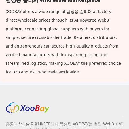
남성용 슬리퍼 Wholesale Marketplace
XOOBAY offers a wide range of 남성용 슬리퍼 at factory-
direct wholesale prices through its AI-powered Web3
platform, connecting global suppliers with buyers for
simple, secure cross-border trade. Retailers, distributors,
and entrepreneurs can source high-quality products from
verified manufacturers with transparent pricing and
streamlined logistics, making XOOBAY the preferred choice
for B2B and B2C wholesale worldwide.
홍콩과학기술공원HKSTP에서 육성된 XOOBAY는 첨단 Web3 + AI