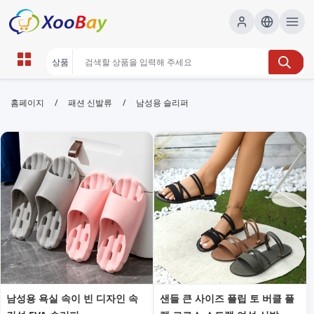
남성용 슬리퍼 | XOOBAY B2B/B2C
/
/
홈페이지
패션 신발류
남성용 슬리퍼
Marketplace
남성용 슬리퍼,실내용 슬리퍼,편한 슬리퍼, wholesale
남성용 슬리퍼, XOOBAY
남성용 슬리퍼로 집 안에서도 편안하고 가벼운 착용감을 제공합니다. 고
급 소재와 미끄럼 방지 밑창으로 안정적인 보행을 돕고, 데일리 홈웨어와
매치하기 좋은 심플한 디자인이 특징입니다.
남성용 욕실 속이 빈 디자인 속
샌들 큰 사이즈 플립 토 버클 플