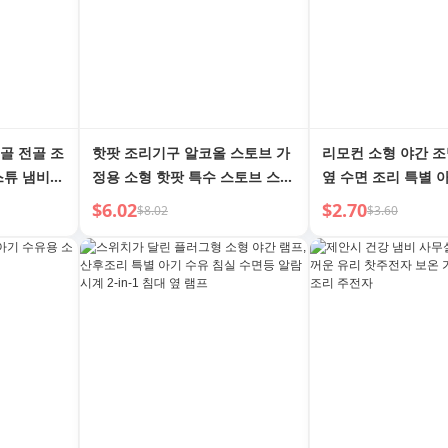
골 전골 조
핫팟 조리기구 알코올 스토브 가
리모컨 소형 야간 조
스튜 냄비
정용 소형 핫팟 특수 스토브 스토
옆 수면 조리 특별 
 스토브 클
브 신상 상업용 스테인리스 스틸
보호 신생아 야간 탁
$6.02
$2.70
$8.02
$3.60
스튜 냄비 111