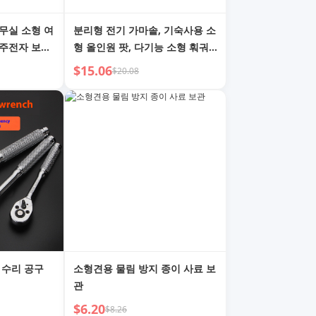
무실 소형 여
분리형 전기 가마솥, 기숙사용 소
찻주전자 보온
형 올인원 팟, 다기능 소형 훠궈,
조리 주전자
가정용 자동 콩 주머니 팟, 조리
$15.06
$20.08
팟
 수리 공구
소형견용 물림 방지 종이 사료 보
관
$6.20
$8.26