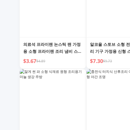
의료석 프라이팬 논스틱 팬 가정
알코올 스토브 소형 전
용 소형 프라이팬 조리 냄비 스테
리 기구 가정용 신형 
이크 프라이팬 인덕션 쿠커 가스
특수 스테인리스 스틸
$3.67
$7.30
$4.89
$9.73
레인지 전용
래식 고체 알코올 냄비