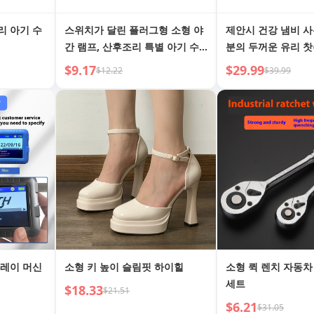
리 아기 수
스위치가 달린 플러그형 소형 야
제안시 건강 냄비 사
간 램프, 산후조리 특별 아기 수
분의 두꺼운 유리 
유 침실 수면등 알람 시계 2-in-1
가정용 다기능 차 
$9.17
$29.99
$12.22
$39.99
침대 옆 램프
프레이 머신
소형 키 높이 슬림핏 하이힐
소형 퀵 렌치 자동차
세트
$18.33
$21.51
$6.21
$31.05