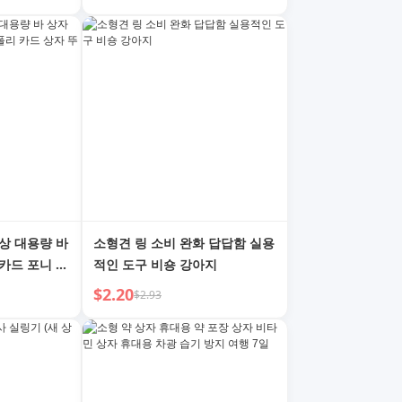
상 대용량 바
소형견 링 소비 완화 답답함 실용
카드 포니 폴
적인 도구 비숑 강아지
방진
$2.20
$2.93