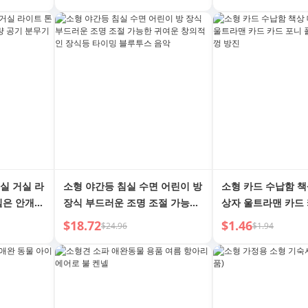
실 거실 라
소형 야간등 침실 수면 어린이 방
소형 카드 수납함 책
짙은 안개
장식 부드러운 조명 조절 가능한
상자 울트라맨 카드 
귀여운 창의적인 장식등 타이밍
리 카드 상자 뚜껑 
$18.72
$1.46
$24.96
$1.94
블루투스 음악