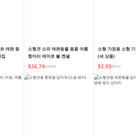
트 애완 동
소형견 소파 애완동물 용품 여름
소형 가정용 소형 
개집
항아리 에어로 불 켄넬
(새 상품)
$26.74
$2.93
$35.65
$3.91