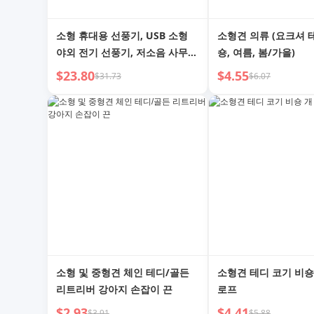
소형 휴대용 선풍기, USB 소형
소형견 의류 (요크셔 
야외 전기 선풍기, 저소음 사무실
숑, 여름, 봄/가을)
책상 휴대용 충전식 기숙사 미니
$23.80
$4.55
$31.73
$6.07
휴대용 접이식 넥 스트랩 여름 냉
각 아티팩트, 보충 음식, 유모차
소형 및 중형견 체인 테디/골든
소형견 테디 코기 비숑
리트리버 강아지 손잡이 끈
로프
$2.93
$4.41
$3.91
$5.88