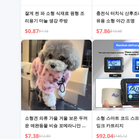
잘게 썬 파 소형 식재료 원형 조
충전식 터치식 산후조
리용기 마늘 생강 주방
유용 소형 야간 조명
$0.87
$7.86
$1.16
$10.48
소형견 의류 가을 겨울 보온 두꺼
소형 스마트 코드 스
운 애완동물 비숑 포메라니안 테
잉크 카트리지
디 요크셔 테리어 소형견 플러시
$7.38
$92.04
$12.80
$145.12