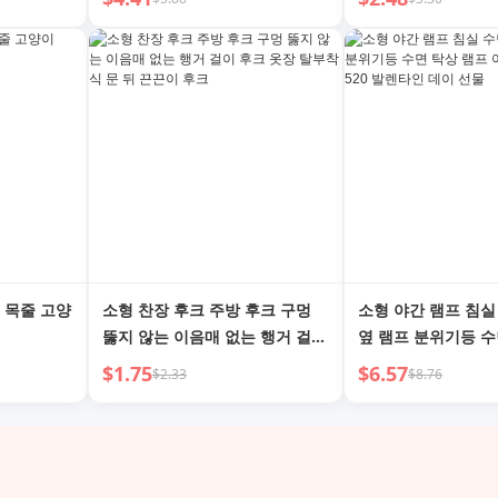
 목줄 고양
소형 찬장 후크 주방 후크 구멍
소형 야간 램프 침실
뚫지 않는 이음매 없는 행거 걸이
옆 램프 분위기등 수
후크 옷장 탈부착식 문 뒤 끈끈이
아내 여자친구 520
$1.75
$6.57
$2.33
$8.76
후크
이 선물