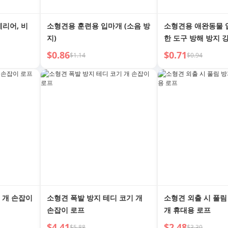
테리어, 비
소형견용 훈련용 입마개 (소음 방
소형견용 애완동물 
지)
한 도구 방해 방지 
$0.86
$0.71
$1.14
$0.94
 개 손잡이
소형견 폭발 방지 테디 코기 개
소형견 외출 시 풀림
손잡이 로프
개 휴대용 로프
$4.41
$2.48
$5.88
$3.30