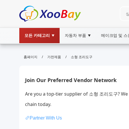
모든 카테고리
자동차 부품
메이크업 및 
▼
▼
소형 조리도구 | XOOBAY B2B/B2C 
/
/
홈페이지
가전제품
소형 조리도구
소형조리도구,주방소품,주방도구, wholesale 소
작고실용적인주방도구모음엄선구매팁및추천
Join Our Preferred Vendor Network
Are you a top-tier supplier of 소형 조리도구? We a
chain today.
Partner With Us