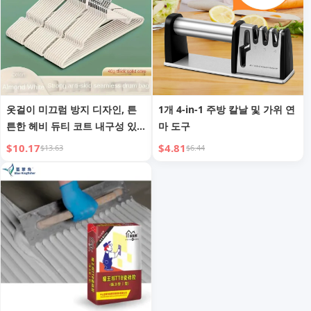
옷걸이 미끄럼 방지 디자인, 튼
1개 4-in-1 주방 칼날 및 가위 연
튼한 헤비 듀티 코트 내구성 있
마 도구
는 코트 옷걸이
$10.17
$4.81
$13.63
$6.44