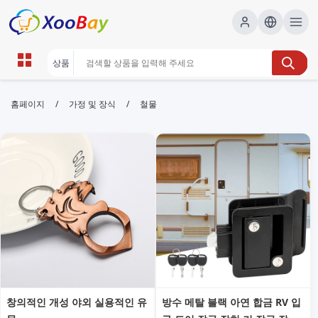
철물 | XOOBAY B2B/B2C Marketplace
/
/
홈페이지
가정 및 장식
철물
철물,도구,하드웨어,가이드,브랜드비교, wholesale 철
물, XOOBAY
철물 구매를 돕는 종합 가이드로 품목 비교와 브랜드 추천, 예산 구성, 설
치 팁 등을 제공합니다. 검색 엔진 최적화에 도움이 됩니다.
창의적인 개성 야외 실용적인 유
방수 메탈 블랙 아연 합금 RV 입