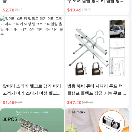
물
구 도어 잠금 장치 키 잠금 장치
가 있는 고강도 캠핑카 도어 잠
$2.70
$19.49
$5.49
$25.99
금 장치
앞머리 스티커 벨크로 댕기 머리
범용 헤비 듀티 사다리 루프 랙
고정기 머리 스티커 여성 벨크로
클램프 클램프 잠금 가능 무료 2
스타일링 올림 머리 머리 패치
개 잠금 가능
$1.46
$47.40
$1.94
$241.29
스틱 헤어 액세서리 볼륨