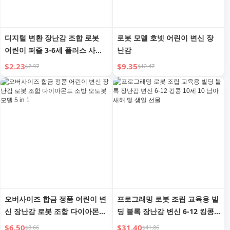
디지털 변환 장난감 조합 로봇
로봇 모델 호넷 어린이 변신 장
어린이 퍼즐 3-6세 플러스 사이
난감
즈 남아 조립 글자 빌딩 블록 선
$2.23
$9.35
$2.97
$12.47
물
오버사이즈 합금 정품 어린이 변
프로그래밍 로봇 조립 교육용 빌
신 장난감 로봇 조합 다이아몬드
딩 블록 장난감 변신 6-12 킹콩
소방 오토봇 모델 5 in 1
10세 10 남아 새해 및 생일 선물
$6.50
$31.40
$8.66
$41.86