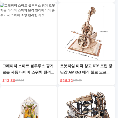
난감
그래피티 스마트 블루투스 핑거
로봇타임 미국 창고 DIY 조립 장
로봇 자동 타이머 스위치 원격
난감 AMK63 매직 첼로 오르골
엘리베이터 콩 주머니 스위치 조
모델 키트 3D 나무 퍼즐 (드롭 배
$13.38
$26.32
$17.84
$35.09
명 편리한 가젯
송용)