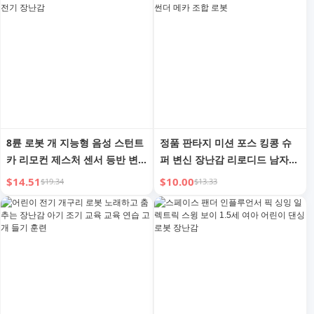
8륜 로봇 개 지능형 음성 스턴트
정품 판타지 미션 포스 킹콩 슈
카 리모컨 제스처 센서 등반 변
퍼 변신 장난감 리로디드 남자
형 어린이 아기 전기 장난감
아이 여자 아이 왕 썬더 메카 조
$14.51
$10.00
$19.34
$13.33
합 로봇