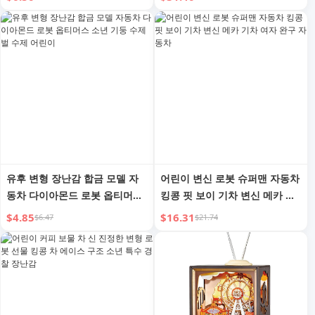
유후 변형 장난감 합금 모델 자
어린이 변신 로봇 슈퍼맨 자동차
동차 다이아몬드 로봇 옵티머스
킹콩 핏 보이 기차 변신 메카 기
소년 기둥 수제 벌 수제 어린이
차 여자 완구 자동차
$4.85
$16.31
$6.47
$21.74