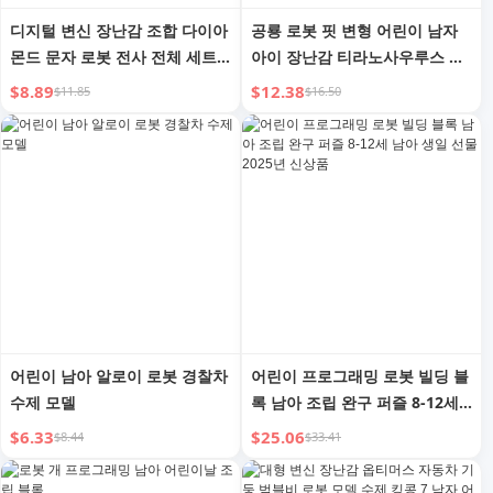
디지털 변신 장난감 조합 다이아
공룡 로봇 핏 변형 어린이 남자
몬드 문자 로봇 전사 전체 세트
아이 장난감 티라노사우루스 킹
조립 남자아이 어린이 퍼즐 3-8
콩 메카 모델 6 퍼즐 8-12세
$8.89
$12.38
$11.85
$16.50
세 6세
어린이 남아 알로이 로봇 경찰차
어린이 프로그래밍 로봇 빌딩 블
수제 모델
록 남아 조립 완구 퍼즐 8-12세
남아 생일 선물 2025년 신상품
$6.33
$25.06
$8.44
$33.41