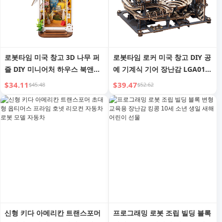
로봇타임 미국 창고 3D 나무 퍼
로봇타임 로커 미국 창고 DIY 공
즐 DIY 미니어처 하우스 북앤드
예 기계식 기어 장난감 LGA01
TGB06 가든 하우스 책꽂이 (드
마블 나이트 시티 3D 나무 퍼즐
$34.11
$39.47
$45.48
$52.62
롭 배송용)
(드롭 배송용)
신형 키다 아메리칸 트랜스포머
프로그래밍 로봇 조립 빌딩 블록