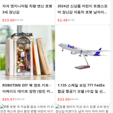
자석 엔지니어링 차량 변신 로봇
2024년 신상품 어린이 트랜스포
3세 장난감
머 장난감 자동차 로봇 남자아이
자동차 선물 4 퍼즐 2 아기 3~6
$23.66
$2.48
$31.54
$3.30
세
ROBOTIME DIY 북 앤트 키트 -
1:135 스케일 보잉 777 FedEx
아케이드 데이트 장면 (방진 커
합금 항공기 모델 (수집 및 선물
버 포함), 3D 나무 미니어처 인형
용)
$89.97
$33.90
$393.18
$45.43
의 집 퍼즐, 창의적인 책꽂이 장
식, 성인용 독특한 선물