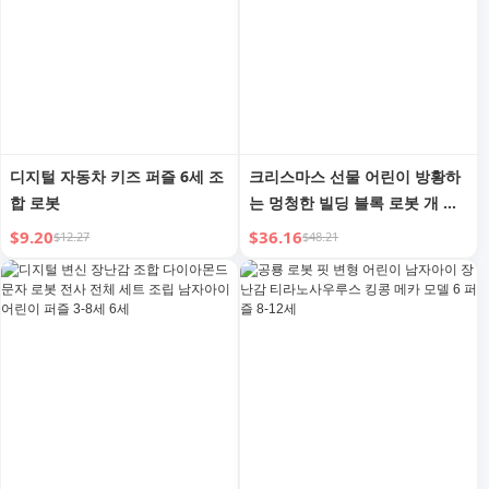
디지털 자동차 키즈 퍼즐 6세 조
크리스마스 선물 어린이 방황하
합 로봇
는 멍청한 빌딩 블록 로봇 개 프
로그래밍 로봇 조립 장난감 남아
$9.20
$36.16
$12.27
$48.21
생일