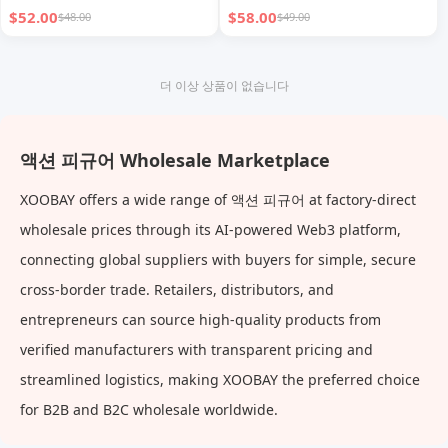
$52.00
$58.00
$48.00
$49.00
더 이상 상품이 없습니다
액션 피규어 Wholesale Marketplace
XOOBAY offers a wide range of 액션 피규어 at factory-direct
wholesale prices through its AI-powered Web3 platform,
connecting global suppliers with buyers for simple, secure
cross-border trade. Retailers, distributors, and
entrepreneurs can source high-quality products from
verified manufacturers with transparent pricing and
streamlined logistics, making XOOBAY the preferred choice
for B2B and B2C wholesale worldwide.