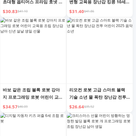
초대형 옵티머스 프라임 호넷 리
변형 교육용 장난감 킹콩 10세
모컨 자동차 로봇 모델 자동차
소년 생일 새해 어린이 선물
$30.83
$31.40
$41.10
$41.86
바보 같은 조립 블록 로봇 강아
리모컨 로봇 고급 스마트 블랙
지 프로그래밍 로봇 어린이 교육
기술 소년 물 폭탄 장난감 전투
용 조립 장난감 남아 신년 설날
어린이 2025 음악 소년
$34.57
$26.64
$46.09
$35.52
생일 선물