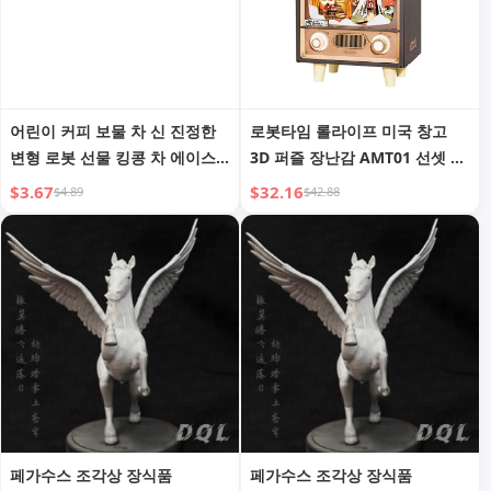
어린이 커피 보물 차 신 진정한
로봇타임 롤라이프 미국 창고
변형 로봇 선물 킹콩 차 에이스
3D 퍼즐 장난감 AMT01 선셋 카
구조 소년 특수 경찰 장난감
니발 오르골 DIY 미니어처 하우
$3.67
$32.16
$4.89
$42.88
스 드롭쉬핑
페가수스 조각상 장식품
페가수스 조각상 장식품