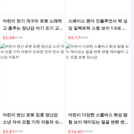
어린이 전기 개구리 로봇 노래하
스페이스 팬더 인플루언서 픽 싱
고 춤추는 장난감 아기 조기 교
잉 일렉트릭 스윙 보이 1.5세 여
육 교육 연습 고개 들기 훈련
아 어린이 댄싱 로봇 장난감
$2.48
$5.17
$3.30
$6.89
어린이 변신 로봇 킹콩 장난감
어린이 다양한 스쿨버스 화성 탐
소년 자석 조합 기차 자동차 슈
험 보이 재미있는 얼굴 변화 변
퍼맨 전차 전사 장난감 자동차
형 캐터필터 고드 조합 로봇 장
$3.81
$14.65
$5.08
$19.53