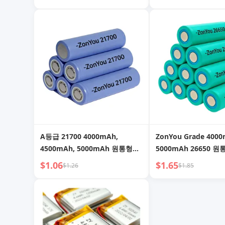
배터리 (휴대용 보조 
루투스 스피커, 선풍기
A등급 21700 4000mAh,
ZonYou Grade 400
4500mAh, 5000mAh 원통형
5000mAh 26650 원
NCM 리튬 이온 배터리 (500회
3.7V 리튬 이온 배터
$1.06
$1.65
$1.26
$1.85
충방전 수명) - 태양광 가로등용
파워 뱅크용, 500회 
클)