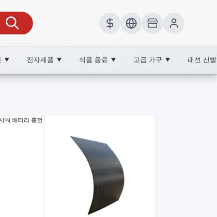
봇
전자제품
식품 음료
고급 가구
패션 신
▼
▼
▼
▼