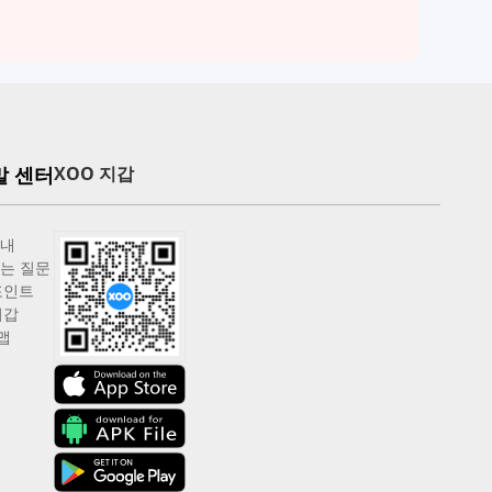
말 센터
XOO 지갑
안내
는 질문
포인트
지갑
맵