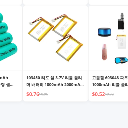
배터리, 블
1800mAh, 2000mAh,
비자 전자제품, 휴대
용)
2400mAh 3.7V 충전식 리튬 이
온 배터리 판매합니다.
0mAh
103450 리포 셀 3.7V 리튬 폴리
고품질 603048 파
통형 셀
머 배터리 1800mAh 2000mAh
1000mAh 리튬 폴
리 (충전식
(소비자 전자제품, 전동 공구, 장
3.7V (소비자 전자
$0.76
$0.52
$0.96
$0.72
충방전 사이
난감용, 긴 수명)
선풍기 등 충전식)