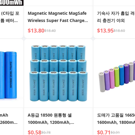
 (C타입 포
Magnetic Magnetic MagSafe
기숙사 자가 흡입 격
 리튬 배터리
Wireless Super Fast Charge
리 충전기 야외
for Apple 14 Mobile Phone
$13.80
$13.95
$18.40
$18.60
Huawei Desktop Ambience
Light Battery Charger Stand
Iphone15promax Charger
Charging Base Frame Small
Night Lamp
0mAh
A등급 18500 원통형 셀
도매가 고품질 1665
 2600mAh
1000mAh, 1200mAh,
1600mAh, 1800mA
h 리튬 이온
1500mAh, 1600mAh,
2000mAh 리튬 이
$0.58
$0.71
$0.78
$0.91