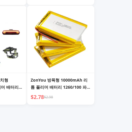
용 선풍기용)
1000mAh 리튬 이온 배터리
(3.7V, 500회 충방전 수명)
우치형
ZonYou 방폭형 10000mAh 리
리머 배터리
튬 폴리머 배터리 1260/100 파우
제품, 휴대용
치형 (장난감, 가전제품, 전동공
$2.78
$2.98
구, 선풍기용)