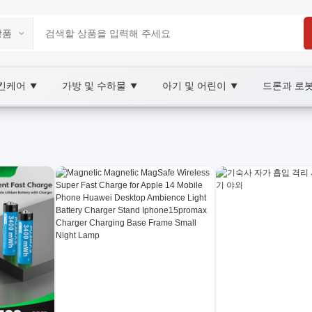
스킨케어
가방 및 수하물
아기 및 어린이
드론과 로
▼
▼
▼
tplace
터리 수명, wholesale 배터리, XOOBAY