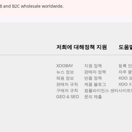
2B and B2C wholesale worldwide.
저희에 대해
정책 지원
도움
XOOBAY
지원 정책
등록 
뉴스 정보
판매자 정책
자주 묻
채용 정보
반품 정책
XOO 
판매자 규칙
제품 블로그
XOO 
구매자 규칙
컴플라이언스 센터
사이트
GEO & SEO
문의 제출