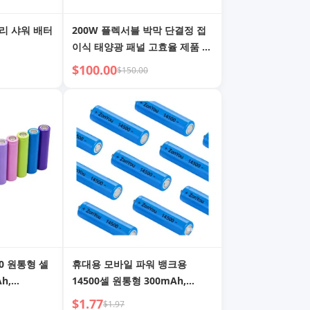
리 샤워 배터
200W 플렉서블 박막 단결정 접
이식 태양광 패널 고효율 제품 카
테고리
$100.00
$150.00
0 원통형 셀
휴대용 모바일 파워 뱅크용
h,
14500셀 원통형 300mAh,
온 배터리 (소
500mAh, 600mAh, 800mAh,
$1.77
$1.97