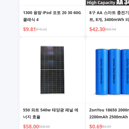
1300 용량 iPod 포토 20 30 60G
8구 AA 스마트 충전기
클래식 4
트, 8개, 3400mWh
충전기)
$9.81
$42.30
$16.22
$68.54
550 와트 540w 태양광 패널 에
ZonYou 18650 200
너지 효율
2200mAh 2500mAh
3000mAh 3400mA
$58.00
$0.69
$68.00
$0.59