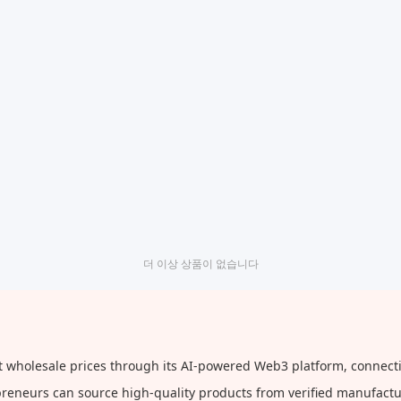
더 이상 상품이 없습니다
 wholesale prices through its AI-powered Web3 platform, connectin
repreneurs can source high-quality products from verified manufact