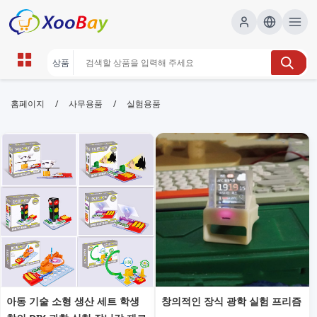
실험용품 | XOOBAY B2B/B2C
/
/
홈페이지
사무용품
실험용품
Marketplace
실험용품, 연구실장비, 실험도구, 화학실험, 실험실안전
장비, wholesale 실험용품, XOOBAY
실험용품전문쇼핑연구실장비구입추천템정보
아동 기술 소형 생산 세트 학생
창의적인 장식 광학 실험 프리즘