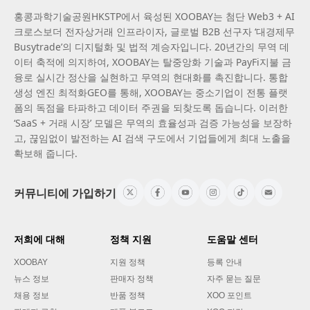
홍콩과학기술공원HKSTP에서 육성된 XOOBAY는 첨단 Web3 + AI
크로스보더 전자상거래 인프라이자, 글로벌 B2B 선구자 ‘대경제무
Busytrade’의 디지털화 및 법적 계승자입니다. 20년간의 무역 데
이터 축적에 의지하여, XOOBAY는 탈중앙화 기술과 PayFi지불 금
융로 실시간 정산을 실현하고 무역의 현대화를 촉진합니다. 통합
생성 엔진 최적화GEO를 통해, XOOBAY는 중소기업이 전통 플랫
폼의 독점을 타파하고 데이터 주권을 되찾도록 돕습니다. 이러한
‘SaaS + 거래 시장’ 모델은 무역의 효율성과 검증 가능성을 보장하
고, 끊임없이 발전하는 AI 검색 구도에서 기업들에게 최대 노출을
확보해 줍니다.
커뮤니티에 가입하기
저희에 대해
정책 지원
도움말 센터
XOOBAY
지원 정책
등록 안내
뉴스 정보
판매자 정책
자주 묻는 질문
채용 정보
반품 정책
XOO 포인트