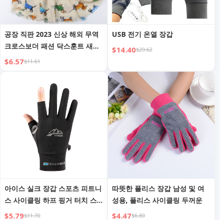
공장 직판 2023 신상 해외 무역
USB 전기 온열 장갑
크로스보더 패션 닥스훈트 새틴
$14.40
$29.62
프린트 롱 스카프 여행 휴가 선
$6.57
$11.61
크림 따뜻한 숄
아이스 실크 장갑 스포츠 피트니
따뜻한 플리스 장갑 남성 및 여
스 사이클링 하프 핑거 터치 스
성용, 플리스 사이클링 두꺼운
크린 낚시 장갑 남녀
$5.79
$4.47
$11.70
$6.80