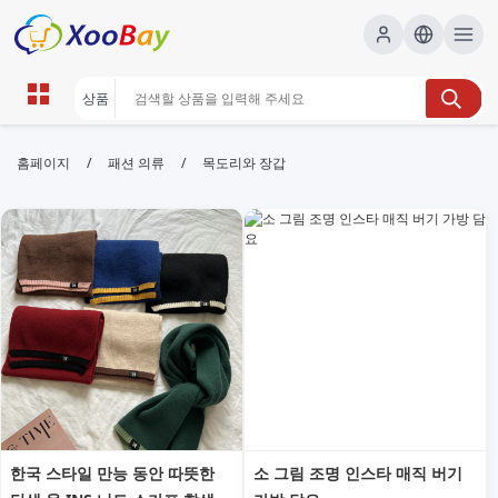
목도리와 장갑 | XOOBAY B2B/B2C
/
/
홈페이지
패션 의류
목도리와 장갑
Marketplace
목도리, 장갑, 겨울 아이템, wholesale 목도리와 장갑,
XOOBAY
목도리와 장갑으로 겨울 스타일 완성!
한국 스타일 만능 동안 따뜻한
소 그림 조명 인스타 매직 버기