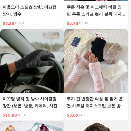
아웃도어 스포츠 방한, 미끄럼
주름 작은 꽃 마그네틱 버클 양
방지, 방수
면 투톤 스카프 컬러 블록 디자
인 멀티플 웜 스카프 목걸이 숄
$7.26
$5.73
$13.80
$11.18
패션
미끄럼 방지 및 방수 사이클링
무지 긴 반장갑 여성 울 필기 운
장갑 (보온, 방풍, 카메라, 사진,
전 사무실 터치스크린 보온 방한
등반, 하이킹, 터치스크린 호환
니트 장갑
$19.89
$3.09
$43.37
$4.83
겨울 사이클링 장갑)