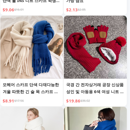
단색 울 INS 니트 스카프 학생
가방 담요
커플 목도리 여성 가을 겨울
$9.06
$2.13
$16.01
$2.85
모헤어 스카프 단색 다재다능한
국경 간 전자상거래 공장 신상품
겨울 따뜻한 긴 술 목 스카프 남
성인 및 아동용 6색 여성 니트 모
성 및 여성 유럽 및 미국 수출 거
자, 스카프, 터치스크린 장갑 세
$8.91
$19.86
$17.56
$36.02
친 술 스카프
트