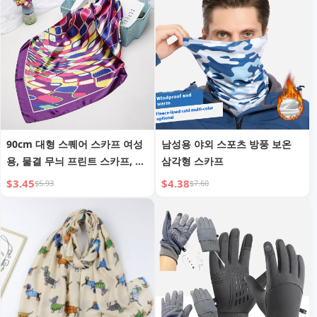
90cm 대형 스퀘어 스카프 여성
남성용 야외 스포츠 방풍 보온
용, 물결 무늬 프린트 스카프, 새
삼각형 스카프
틴 모조 실크 새틴 숄 헤드스카
$3.45
$4.38
$5.93
$7.60
프 도매