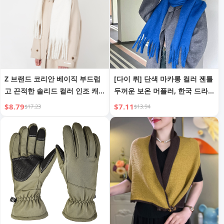
Z 브랜드 코리안 베이직 부드럽
[다이 뤼] 단색 마카롱 컬러 젠틀
고 끈적한 솔리드 컬러 인조 캐
두꺼운 보온 머플러, 한국 드라
시미어 테슬 스카프 여성용, 겨
마 분위기 여주 목 워머, 남녀 공
$8.79
$7.11
$17.23
$13.94
울 연장 보온 및 두꺼운 목 스카
용
프 숄