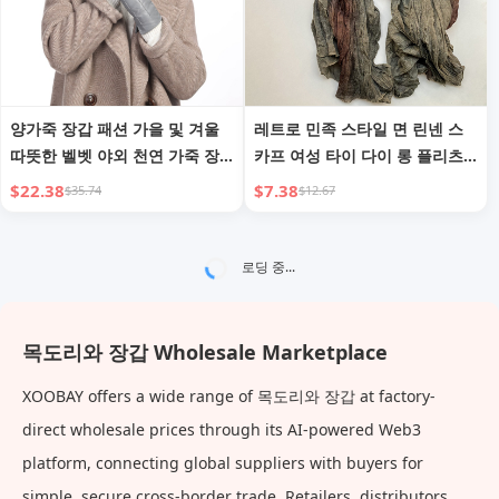
양가죽 장갑 패션 가을 및 겨울
레트로 민족 스타일 면 린넨 스
따뜻한 벨벳 야외 천연 가죽 장
카프 여성 타이 다이 롱 플리츠
갑
그라데이션 컬러 숄
$22.38
$7.38
$35.74
$12.67
로딩 중...
목도리와 장갑 Wholesale Marketplace
XOOBAY offers a wide range of 목도리와 장갑 at factory-
direct wholesale prices through its AI-powered Web3
platform, connecting global suppliers with buyers for
simple, secure cross-border trade. Retailers, distributors,