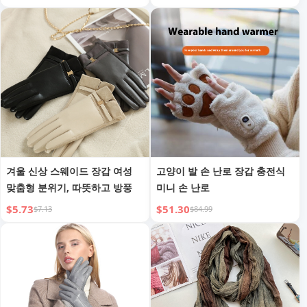
겨울 신상 스웨이드 장갑 여성
고양이 발 손 난로 장갑 충전식
맞춤형 분위기, 따뜻하고 방풍
미니 손 난로
$5.73
$51.30
$7.13
$84.99