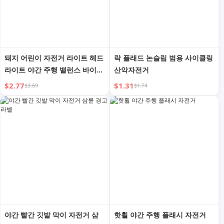
돼지 어린이 자전거 라이트 헤드
락 플래드 논슬립 범용 사이클링
라이트 야간 주행 밸런스 바이크
산악자전거
산악 자전거 액센트 라이트 충전
$2.77
$1.31
$3.69
$1.74
벨 전기 혼 장비
야간 빨간 깃발 막이 자전거 삼
핫휠 야간 주행 플래시 자전거