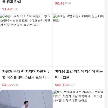
륜 경고 라벨
$0.48
$0.64
$1.42
$1.89
자전거 주차 랙 지지대 자전거 L
휴대용 고압 자전거 타이어 전동
형 디스플레이 스탠드 로드 바이
에어 펌프
크 산악 자전거 유지 보수 청소
$4.07
$60.13
$5.42
$80.17
랙 가변 속도