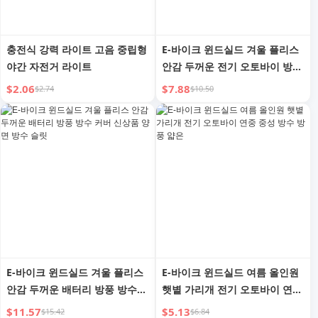
충전식 강력 라이트 고음 중립형
E-바이크 윈드실드 겨울 플리스
야간 자전거 라이트
안감 두꺼운 전기 오토바이 방수
윈드실드 연중 중성 2024 신상
$2.06
$7.88
$2.74
$10.50
품
E-바이크 윈드실드 겨울 플리스
E-바이크 윈드실드 여름 올인원
안감 두꺼운 배터리 방풍 방수
햇볕 가리개 전기 오토바이 연중
커버 신상품 양면 방수 슬릿
중성 방수 방풍 얇은
$11.57
$5.13
$15.42
$6.84