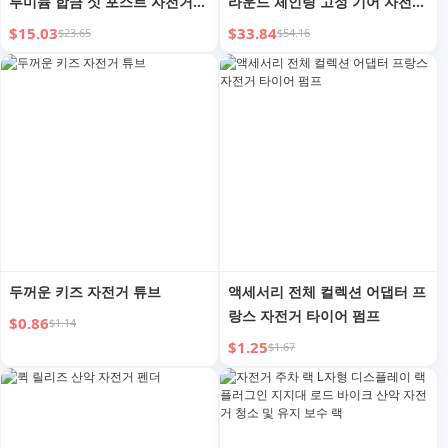
루미늄 합금 싯 포스트 자전거
라운드 체인링 고정 기어 자전거
액세서리
크랭크셋
$15.03
$33.84
$23.65
$54.16
두꺼운 키즈 자전거 튜브
액세서리 전체 컬렉션 어댑터 프
랑스 자전거 타이어 펌프
$0.86
$1.14
$1.25
$1.67