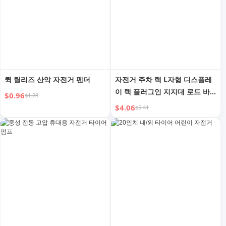
퀵 릴리즈 산악 자전거 펜더
자전거 주차 랙 L자형 디스플레
이 랙 플러그인 지지대 로드 바
$0.96
$1.28
이크 산악 자전거 청소 및 유지
$4.06
$5.41
보수 랙