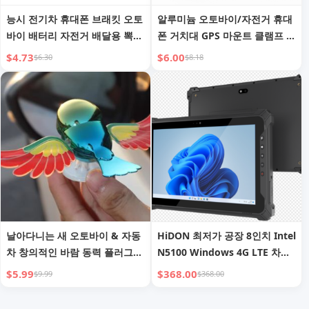
능시 전기차 휴대폰 브래킷 오토
알루미늄 오토바이/자전거 휴대
바이 배터리 자전거 배달용 뽁뽁
폰 거치대 GPS 마운트 클램프 지
이 내비게이션 사이클링 전용 휴
지대
$4.73
$6.00
$6.30
$8.18
대폰 스탠드
날아다니는 새 오토바이 & 자동
HiDON 최저가 공장 8인치 Intel
차 창의적인 바람 동력 플러그
N5100 Windows 4G LTE 차량
없는 장식 | 사실적인 후면 거울
용 강화형 차량 거치대 충전기
$5.99
$368.00
$9.99
$368.00
장식
태블릿 PC (NFC & 2D 스캐너
기능)