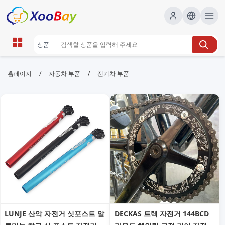
전기차 부품 | XOOBAY B2B/B2C
/
/
홈페이지
자동차 부품
전기차 부품
Marketplace
전기차부품,전기차부품목록,전기차부품가이드,
wholesale 전기차 부품, XOOBAY
전기차부품소개와SEO최적화가이드안내팁
LUNJE 산악 자전거 싯포스트 알
DECKAS 트랙 자전거 144BCD