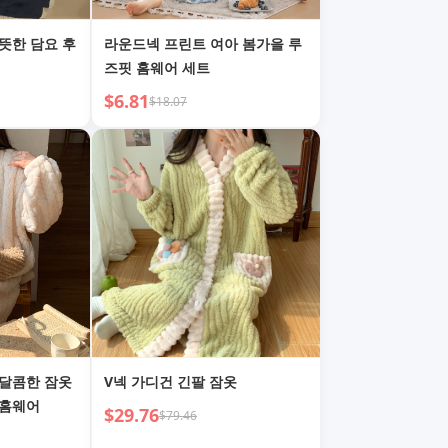
뜻한 담요 후
라운드넥 프린트 여아 봄가을 루
즈핏 홈웨어 세트
$6.81
$18.07
 달콤한 잠옷
V넥 가디건 긴팔 잠옷
 홈웨어
$29.76
$79.46