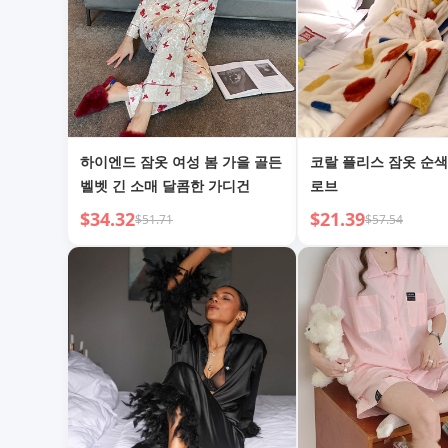
하이엔드 잠옷 여성 봄 가을 골든
코랄 플리스 잠옷 순색
벨벳 긴 소매 달콤한 가디건
로브
$34.32
$21.39
$51.71
$57.54