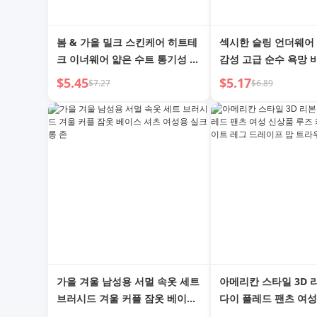
봄 & 가을 밀크 스킨케어 히트테
섹시한 슬링 언더웨어
크 이너웨어 얇은 수트 통기성 바
감성 고급 순수 욕망 
디빌딩 라운드넥 롱존 하의 셔츠
가운 레이스 2024 신
$5.45
$5.17
$7.27
$6.89
가을 겨울
슈트
가을 겨울 남성용 서멀 속옷 세트
아메리칸 스타일 3D 
브러시드 겨울 커플 잠옷 베이스
다이 플레드 팬츠 여성
셔츠 여성용 실크 롱 존
즈 캐주얼 스트레이트