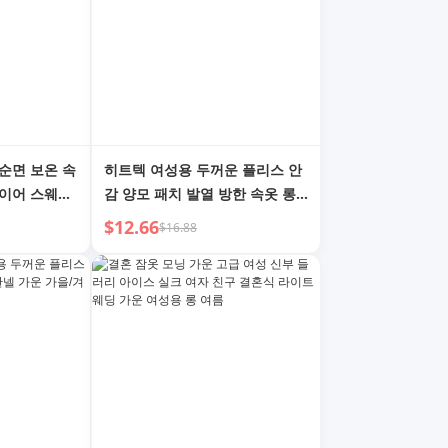
순면 보온 속
히트텍 여성용 두꺼운 플리스 안
레이어 스웨터
감 양모 패치 발열 방한 속옷 롱
 올 코튼 스
존 슈트 겨울
$12.66
$16.88