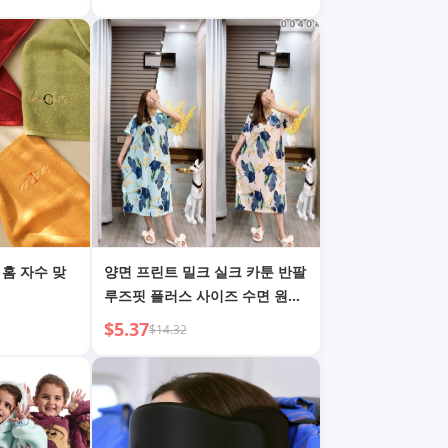
 홈 자수 맞
양면 프린트 밀크 실크 카툰 반팔
루즈핏 플러스 사이즈 수면 원피
스
$5.37
$14.32