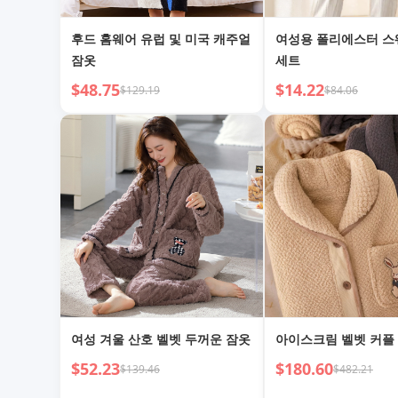
후드 홈웨어 유럽 및 미국 캐주얼
여성용 폴리에스터 
잠옷
세트
$48.75
$14.22
$129.19
$84.06
여성 겨울 산호 벨벳 두꺼운 잠옷
아이스크림 벨벳 커플
$52.23
$180.60
$139.46
$482.21