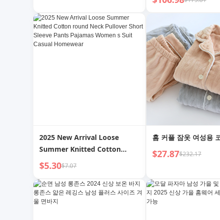
2025 New Arrival Loose
홈 커플 잠옷 여성용 
Summer Knitted Cotton
$27.87
$232.17
round Neck Pullover Short
$5.30
$7.07
Sleeve Pants Pajamas
Women s Suit Casual
Homewear