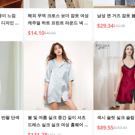
종이 느낌
해외 무역 크로스 보더 잠옷 여성
남성 면 거즈 잠옷 
 디자인 작
캐주얼 하트 프린트 라운드 넥 긴
$29.34
$32.38
 실내 착용
팔 긴 바지 투피스 홈웨어 외출
$14.10
$40.00
가능
 반팔 단색
봄 및 여름 실크 중간 길이 셔츠
섹시 슬릿 실크 슬립
드레스 실크 실크 여성 홈웨어 잠
$89.55
$253.43
옷
$141.78
$401.24