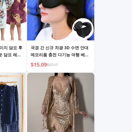
이지 담요 후
국경 간 신규 차광 3D 수면 안대
운 담요 레이
메모리폼 충전 다기능 여행 베개
안대 눈에 압력 없음
$15.09
$27.17