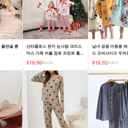
 플란넬 롱
산타클로스 편지 눈사람 크리스
남녀 공용 아동용 레
마스 가족 커플 잠옷 프린트 홈웨
드 오버사이즈 두꺼
어
지 로브 유아 잠옷
$18.90
$16.92
$51.10
$18.11