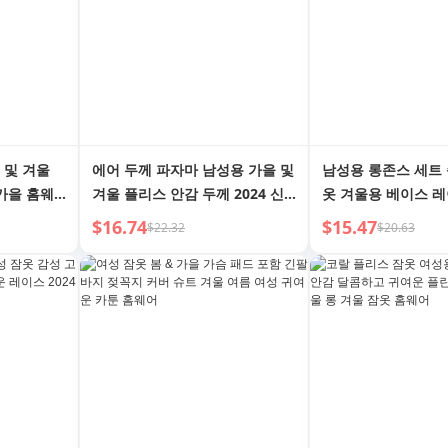
 및 겨울
에어 두께 파자마 남성용 가을 및
남성용 롱존스 세트 
 가을 홈웨
겨울 플리스 안감 두께 2024 신
옷 겨울용 베이스 
상 겨울 남성용 따뜻한 라운지웨
압축 팬츠 얇은 항균
$16.74
$15.47
$22.32
$20.63
어 세트
웨터