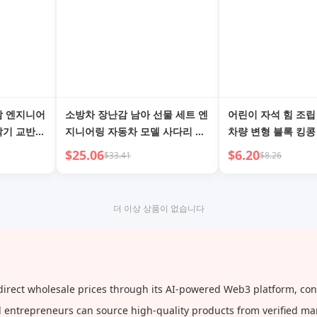
난감 엔지니어
소방차 장난감 남아 선물 세트 엔
어린이 자석 힘 조
착기 교반
지니어링 자동차 모델 사다리 구
차량 변형 블록 킹콩
 5세 남아
조 차량 어린이 3세 생일 선물 6
조립 생일 선물 3~6
$25.06
$6.20
$33.41
$8.26
세
더 이상 상품이 없습니다
ect wholesale prices through its AI-powered Web3 platform, conne
and entrepreneurs can source high-quality products from verified m