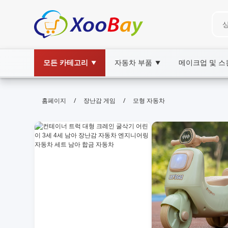
모든 카테고리
자동차 부품
메이크업 및 
▼
▼
모형 자동차 | XOOBAY B2B/B2C M
/
/
홈페이지
장난감 게임
모형 자동차
모형 자동차, 모델카, 수집 가이드, wholesale 
모형 자동차 정보와 검색 노출 팁 안내