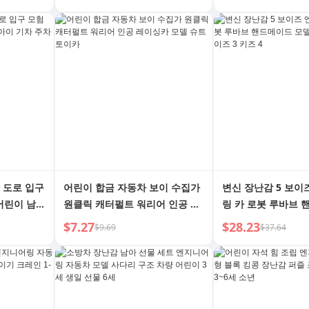
차량 세트
 도로 입구
어린이 합금 자동차 보이 수집가
변신 장난감 5 보이
 어린이 남자
원클릭 캐터펄트 워리어 인공 레
링 카 로봇 루바브 
이싱카 모델 슈트 토이카
델 피크 6 킹콩 보이즈
$7.27
$28.23
$9.69
$37.64