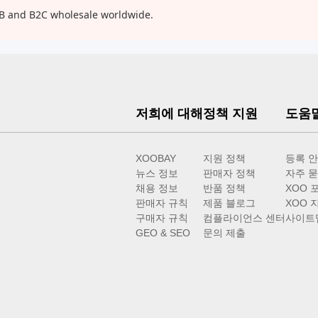
2B and B2C wholesale worldwide.
저희에 대해
정책 지원
도움
XOOBAY
지원 정책
등록 
뉴스 정보
판매자 정책
자주 묻
채용 정보
반품 정책
XOO 
판매자 규칙
제품 블로그
XOO 
구매자 규칙
컴플라이언스 센터
사이트
GEO & SEO
문의 제출