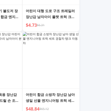
기 불도저 장
어린이 대형 도로 구조 트레일러
 합금 엔지니
장난감 남자아이 플랫 트럭 크레
차 모델 대형
인 엔지니어링 자동차 장난감 자
$4.73
$6.31
동차 트럭
육용 장난감
어린이 합금 소방차 장난감 남아
드릴 손 조립
생일 선물 엔지니어링 트럭 세트
 엔지니어링
경찰차 탱크 자동차
$48.84
$65.12