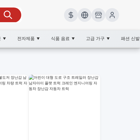
봇
전자제품
식품 음료
고급 가구
패션 신
▼
▼
▼
▼