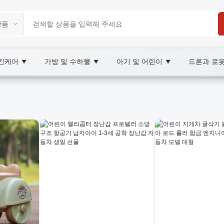
스킨케어
가방 및 수하물
아기 및 어린이
드론과 로
▼
▼
▼
arketplace
모형 자동차, XOOBAY