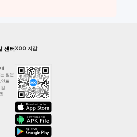
말 센터
XOO 지갑
안내
는 질문
포인트
지갑
맵