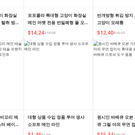
이 화장실
포포콜라 특대형 고양이 화장실
반개방형 튀김 방지
 탈취 방지
메인 머펫 전용 반밀폐형 풀 오픈
고양이 모래통
 고양이 변
거대한 오버사이즈
$14.24
$12.40
$18.98
$16.53
제비꼬리 메
대형 상품 수입 정품 루어 생사
원시인 바베큐 오븐
스터 베이윈
소프트 메인 라인
큐 그릴 야외 무연 
매듭 사각형
숯불 그릴 스토브 
$1.46
$16.34
$1.94
$21.78