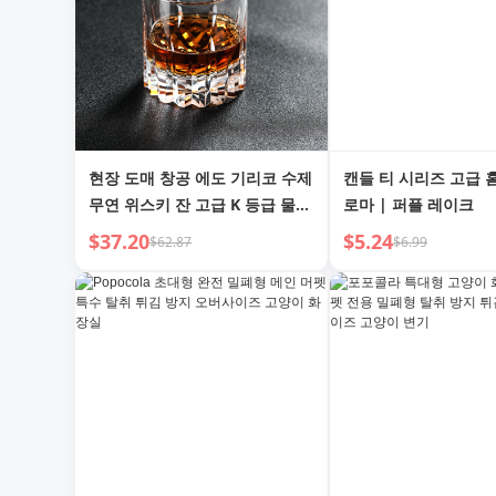
현장 도매 창공 에도 기리코 수제
캔들 티 시리즈 고급 
무연 위스키 잔 고급 K 등급 물컵
로마 | 퍼플 레이크
고급 선물
$37.20
$5.24
$62.87
$6.99