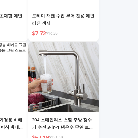
 초대형 메인
토레이 재팬 수입 루어 전용 메인
라인 생사
$7.72
$10.29
 가정용 바베
304 스테인리스 스틸 주방 정수
접이식 휴대용
기 수전 3-in-1 냉온수 무연 브러
바베큐 스토브
시드 싱크 수전
$62.19
$121.69