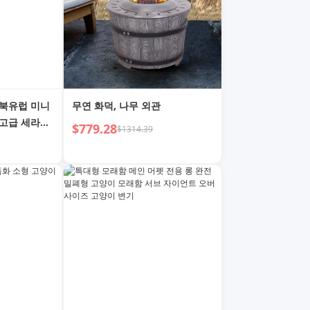
. 북유럽 미니
무연 화덕, 나무 외관
 고급 세라믹
$779.28
$1314.39