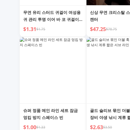
무연 유리 스터드 귀걸이 여성용
신상 무연 크리스탈 
귀 관리 투명 이어 바 코 귀걸이
캔터
학생 눈썹 뼈 못 세척 취침 시 빼
$1.31
$47.25
$1.75
$78.75
지 않아도 되는 귀 뼈 스터드 뼈
못 귀걸이
슈퍼 정품 메인 라인 세트 잠금
골드 슬리브 묶인 더블
엉킴 방지 스페이스 빈
장비 야생 낚시 계류 
라인
$1.00
$2.63
$1.33
$3.50