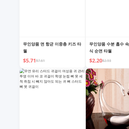
무인양품 면 항균 이중층 키즈 타
무인양품 수분 흡수 
월
식 순면 타월
$5.71
$2.20
$7.61
$2.93