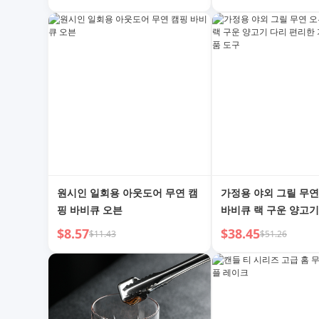
원시인 일회용 아웃도어 무연 캠
가정용 야외 그릴 무연
핑 바비큐 오븐
바비큐 랙 구운 양고기
한 가젯 바비큐 제품 
$8.57
$38.45
$11.43
$51.26