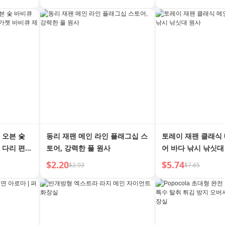
 오븐 숯
동리 재팬 메인 라인 플래그십 스
토레이 재팬 클래식 
 다리 편리
토어, 강력한 풀 원사
어 바다 낚시 낚싯대
도구
$2.20
$5.74
$2.93
$7.65