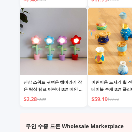
나비 매듭 7 포인트
신상 스위트 귀여운 해바라기 작
어린이용 도자기 휠 전
은 탁상 램프 어린이 DIY 메인 바
테이블 수제 DIY 폴
디 크림 글루 수제 액세서리 조명
무연 벽돌 흙 소년 장
$2.28
$59.19
$3.80
$93.72
장난감
무인 수중 드론 Wholesale Marketplace