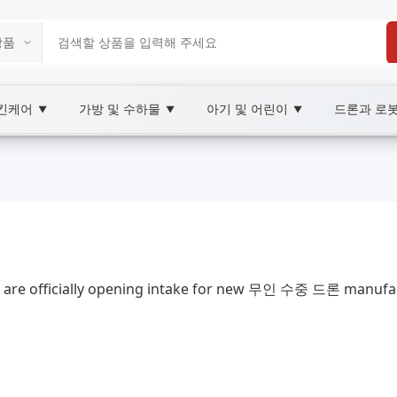
스킨케어
가방 및 수하물
아기 및 어린이
드론과 로
▼
▼
▼
 Marketplace
le 무인 수중 드론, XOOBAY
한계, 촬영 팁, 안전 수칙까지 포함합니다.
are officially opening intake for new 무인 수중 드론 manufact