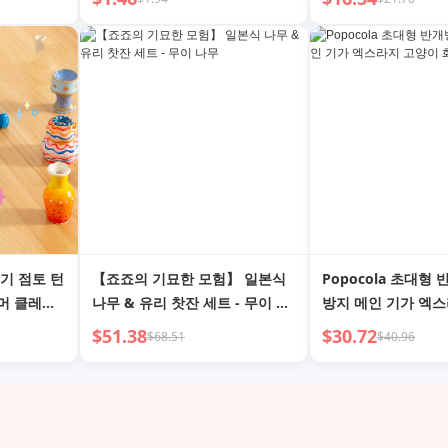
도구 용품
기 점토 턴
【죠죠의 기묘한 모험】 일본식
Popocola 초대형
리머 클레이
나무 & 유리 찻잔 세트 - 무이 나
방지 메인 기가 엑
난감
무
화장실
$51.38
$30.72
$68.51
$40.96