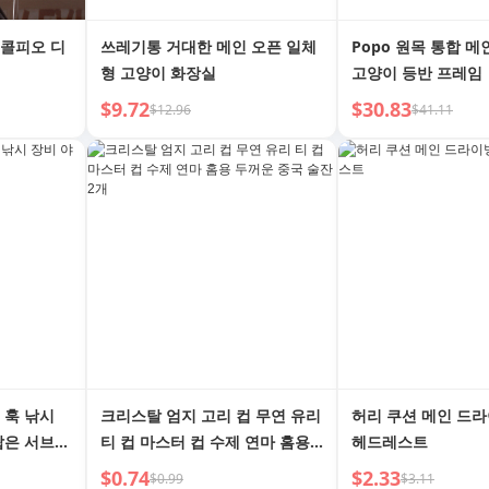
스콜피오 디
쓰레기통 거대한 메인 오픈 일체
Popo 원목 통합 메
형 고양이 화장실
고양이 등반 프레임
$9.72
$30.83
$12.96
$41.11
 훅 낚시
크리스탈 엄지 고리 컵 무연 유리
허리 쿠션 메인 드
짧은 서브
티 컵 마스터 컵 수제 연마 홈용
헤드레스트
두꺼운 중국 술잔 2개
$0.74
$2.33
$0.99
$3.11