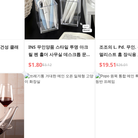
속건성 클래
INS 무인양품 스타일 투명 아크
조조의 L. Pd. 무인
릴 펜 홀더 사무실 데스크톱 문구
멀리스트 홈 장식용
보관함 학생 메이크업 브러쉬 보
화분 | Nobody
$1.80
$19.51
$3.12
$26.01
관통