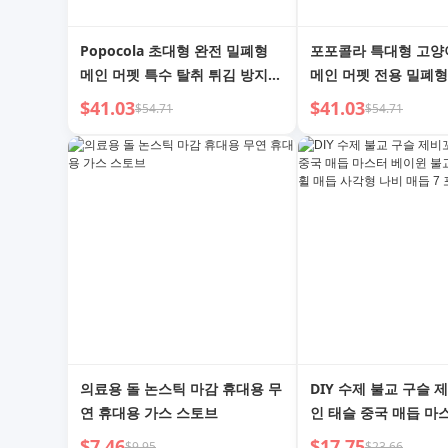
Popocola 초대형 완전 밀폐형
포포콜라 특대형 고양
메인 머펫 특수 탈취 튀김 방지
메인 머펫 전용 밀폐형
오버사이즈 고양이 화장실
튀김 방지 오버사이즈
$41.03
$41.03
$54.71
$54.71
기
의료용 돌 논스틱 마감 휴대용 무
DIY 수제 불교 구슬 
연 휴대용 가스 스토브
인 태슬 중국 매듭 마
불교 태슬 프렌치 휠 
$7.46
$17.75
$9.95
$23.66