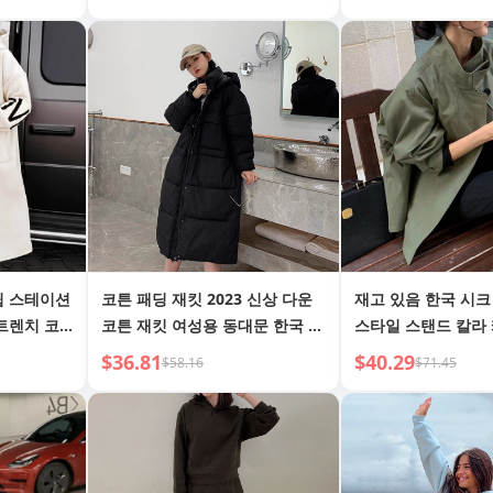
독립 스테이션
코튼 패딩 재킷 2023 신상 다운
재고 있음 한국 시크
 트렌치 코
코튼 재킷 여성용 동대문 한국 스
스타일 스탠드 칼라
킷 여성 가
타일 루즈핏 롱 기장 오버더니 무
롱슬리브 쇼트 바람
$36.81
$40.29
$58.16
$71.45
릎 빵빵 코튼 패딩 재킷
성