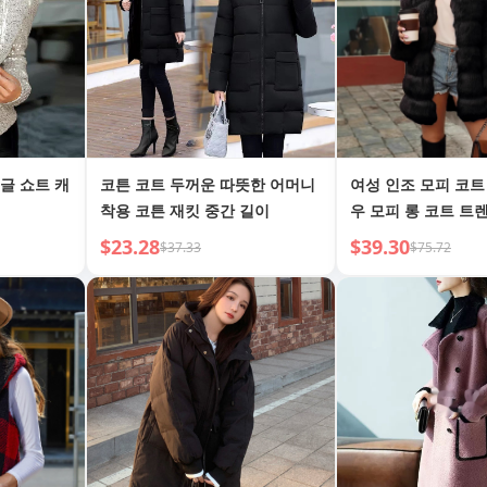
글 쇼트 캐
코튼 코트 두꺼운 따뜻한 어머니
여성 인조 모피 코트
착용 코튼 재킷 중간 길이
우 모피 롱 코트 트
$23.28
$39.30
$37.33
$75.72