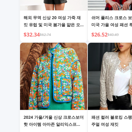
해외 무역 신상 20 여성 가죽 재
쉬머 플리스 크로스 보
킷 유럽 및 미국 봄가을 얇은 오
미국 가을 여성 패션 
토바이 재킷 유럽 사이즈 가죽 코
후드 노버튼 가디건 
$32.34
$26.52
$62.74
$40.49
트 짧은 패셔너블한 여성 재킷
베스트 재킷 여성용
2024 가을/겨울 신상 크로스보더
패션 컬러 블로킹 스팽
핫 아이템 아마존 알리익스프레
주얼 여성 재킷
스 퀼팅 프린트 대비 색상 여성