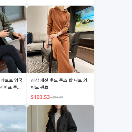
베스트 재킷 여성용
 레트로 영국
신상 패션 후드 루즈 탑 니트 와
 케이프 루즈
이드 팬츠
막이 재킷 여
$193.53
$284.49