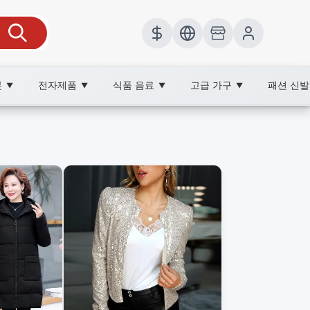
봇
전자제품
식품 음료
고급 가구
패션 신
▼
▼
▼
▼