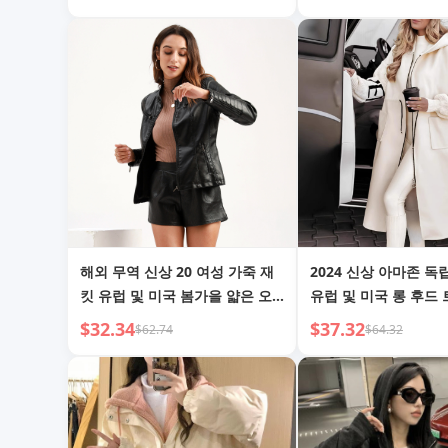
코튼 재킷
해외 무역 신상 20 여성 가죽 재
2024 신상 아마존 
킷 유럽 및 미국 봄가을 얇은 오
유럽 및 미국 롱 후드
토바이 재킷 유럽 사이즈 가죽 코
트 패치워크 스웨터 재
$32.34
$37.32
$62.74
$64.32
트 짧은 패셔너블한 여성 재킷
을/겨울