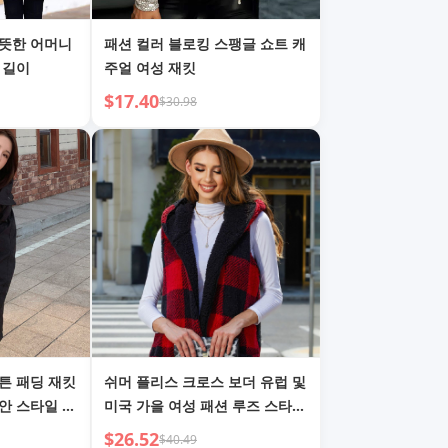
따뜻한 어머니
패션 컬러 블로킹 스팽글 쇼트 캐
 길이
주얼 여성 재킷
$17.40
$30.98
튼 패딩 재킷
쉬머 플리스 크로스 보더 유럽 및
안 스타일 코
미국 가을 여성 패션 루즈 스타일
후드 노버튼 가디건 체크 플리스
$26.52
$40.49