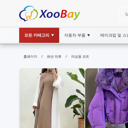
모든 카테고리
자동차 부품
메이크업 및 
▼
▼
여성용 코트 | XOOBAY B2B/B2C M
/
/
홈페이지
패션 의류
여성용 코트
여성코트,패션,코디, wholesale 여성용 코트, X
여성코트핫딜