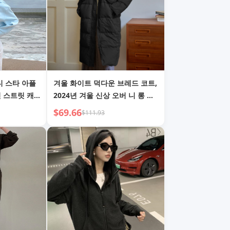
렌디 스타 아플
겨울 화이트 덕다운 브레드 코트,
션 스트릿 캐
2024년 겨울 신상 오버 니 롱 기
장 보온 아우터, 하프 하이넥 다
$69.66
$111.93
운 재킷, 재고 있음