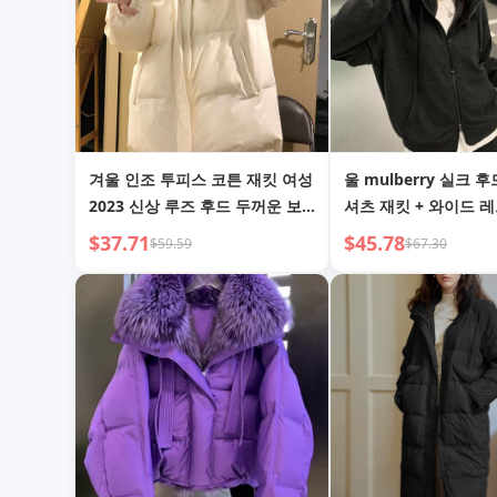
겨울 인조 투피스 코튼 재킷 여성
울 mulberry 실크 후드 스웨트
2023 신상 루즈 후드 두꺼운 보
셔츠 재킷 + 와이드 레
온 빵 재킷 코튼 의류
트 여성 가을 그레이 
$37.71
$45.78
$59.59
$67.30
얼