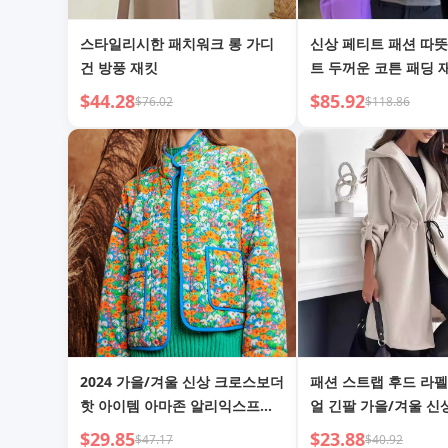
스타일리시한 패치워크 롱 가디
신상 페티트 패션 따뜻
건 방풍 재킷
트 두꺼운 코튼 패딩 
$44.28
$85.92
$76.02
$118.86
2024 가을/겨울 신상 크로스보더
패션 스트랩 후드 라펠
핫 아이템 아마존 알리익스프레
얼 긴팔 가을/겨울 신
스 퀼팅 프린트 대비 색상 여성
타일
$29.85
$23.88
$47.17
$40.92