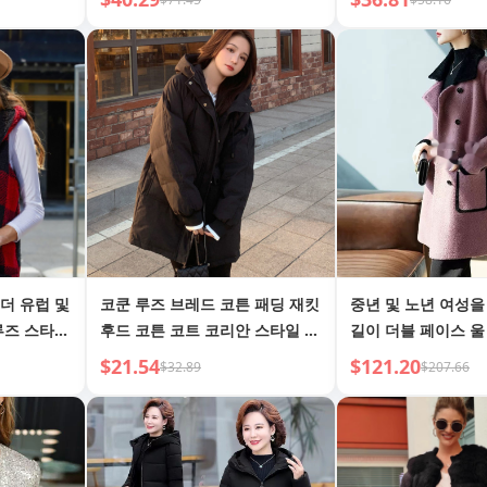
성
릎 빵빵 코튼 패딩 
더 유럽 및
코쿤 루즈 브레드 코튼 패딩 재킷
중년 및 노년 여성을
루즈 스타일
후드 코튼 코트 코리안 스타일 코
길이 더블 페이스 울
체크 플리스
튼 패딩 재킷
$21.54
$121.20
$32.89
$207.66