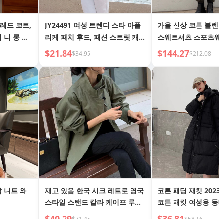
레드 코트,
JY24491 여성 트렌디 스타 아플
가을 신상 코튼 블렌
 니 롱 기
리케 패치 후드, 패션 스트릿 캐
스웨트셔츠 스포츠웨
 하이넥 다
주얼 만능 루즈핏 탑
조거 팬츠
$21.84
$144.27
$34.95
$212.08
탑 니트 와
재고 있음 한국 시크 레트로 영국
코튼 패딩 재킷 202
스타일 스탠드 칼라 케이프 루즈
코튼 재킷 여성용 동
롱슬리브 쇼트 바람막이 재킷 여
타일 루즈핏 롱 기장
$40.29
$36.81
$71.45
$58.16