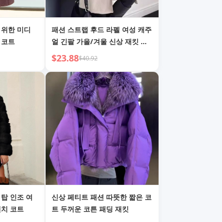
 위한 미디
패션 스트랩 후드 라펠 여성 캐주
 코트
얼 긴팔 가을/겨울 신상 재킷 스
타일
$23.88
$40.92
 탑 인조 여
신상 페티트 패션 따뜻한 짧은 코
렌치 코트
트 두꺼운 코튼 패딩 재킷