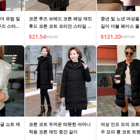
더 유럽 및
코쿤 루즈 브레드 코튼 패딩 재킷
중년 및 노년 여성을
루즈 스타일
후드 코튼 코트 코리안 스타일 코
길이 더블 페이스 울
체크 플리스
튼 패딩 재킷
$21.54
$121.20
$32.89
$207.66
글 쇼트 캐
코튼 코트 두꺼운 따뜻한 어머니
여성 인조 모피 코트
착용 코튼 재킷 중간 길이
우 모피 롱 코트 트