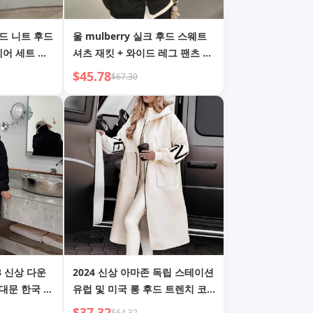
드 니트 후드
울 mulberry 실크 후드 스웨트
어 세트 탑
셔츠 재킷 + 와이드 레그 팬츠 세
트 여성 가을 그레이 스포티 캐주
$45.78
$67.30
얼
3 신상 다운
2024 신상 아마존 독립 스테이션
대문 한국 스
유럽 및 미국 롱 후드 트렌치 코
 오버더니 무
트 패치워크 스웨터 재킷 여성 가
$37.32
$64.32