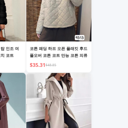
 탑 인조 여
코튼 패딩 하프 오픈 플래킷 후드
렌치 코트
풀오버 코튼 코트 만능 코튼 의류
$35.31
$48.85