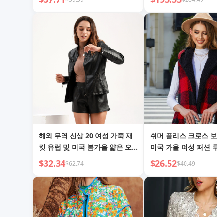
해외 무역 신상 20 여성 가죽 재
쉬머 플리스 크로스 보
킷 유럽 및 미국 봄가을 얇은 오
미국 가을 여성 패션 
토바이 재킷 유럽 사이즈 가죽 코
후드 노버튼 가디건 
$32.34
$26.52
$62.74
$40.49
트 짧은 패셔너블한 여성 재킷
베스트 재킷 여성용