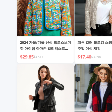
2024 가을/겨울 신상 크로스보더
패션 컬러 블로킹 스팽
핫 아이템 아마존 알리익스프레
주얼 여성 재킷
스 퀼팅 프린트 대비 색상 여성
$29.85
$17.40
$47.17
$30.98
코튼 재킷