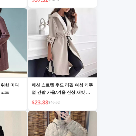
재킷
을/겨울
 위한 미디
패션 스트랩 후드 라펠 여성 캐주
 코트
얼 긴팔 가을/겨울 신상 재킷 스
타일
$23.88
$40.92