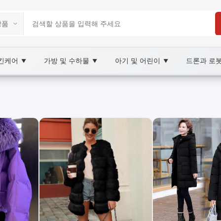
스킨케어
가방 및 수하물
아기 및 어린이
드론과 로
▼
▼
▼
arketplace
OOBAY