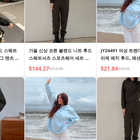
가을 신상 코튼 블렌드 니트 후드
JY24491 여성 트
그 팬츠 세
스웨트셔츠 스포츠웨어 세트 탑
리케 패치 후드, 패
스포티 캐주
조거 팬츠
주얼 만능 루즈핏 탑
$144.27
$21.84
$212.08
$34.95