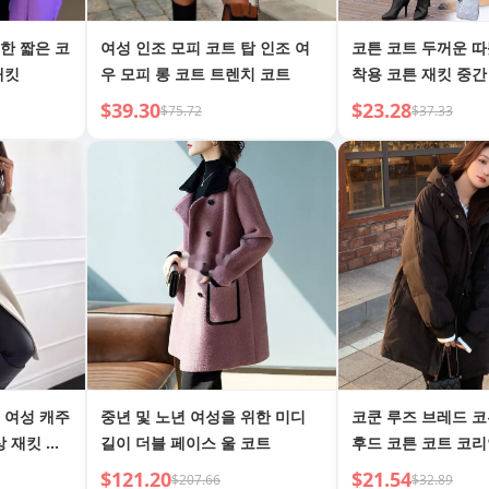
한 짧은 코
여성 인조 모피 코트 탑 인조 여
코튼 코트 두꺼운 
재킷
우 모피 롱 코트 트렌치 코트
착용 코튼 재킷 중간
$39.30
$23.28
$75.72
$37.33
 여성 캐주
중년 및 노년 여성을 위한 미디
코쿤 루즈 브레드 코
상 재킷 스
길이 더블 페이스 울 코트
후드 코튼 코트 코리
튼 패딩 재킷
$121.20
$21.54
$207.66
$32.89