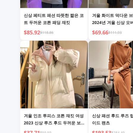
신상 페티트 패션 따뜻한 짧은 코
겨울 화이트 덕다운 브
트 두꺼운 코튼 패딩 재킷
2024년 겨울 신상 오버
장 보온 아우터, 하프
$85.92
$69.66
$118.86
$111.93
운 재킷, 재고 있음
겨울 인조 투피스 코튼 재킷 여성
신상 패션 후드 루즈 
2023 신상 루즈 후드 두꺼운 보
이드 팬츠
온 빵 재킷 코튼 의류
$37.71
$193.53
$59.59
$284.49