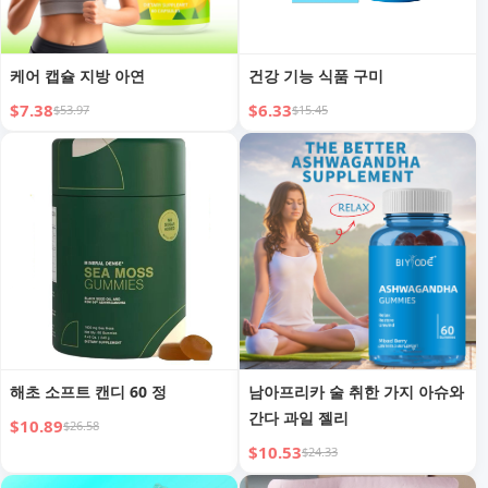
케어 캡슐 지방 아연
건강 기능 식품 구미
$7.38
$6.33
$53.97
$15.45
해초 소프트 캔디 60 정
남아프리카 술 취한 가지 아슈와
간다 과일 젤리
$10.89
$26.58
$10.53
$24.33