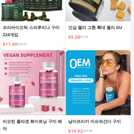
프리바이오틱 스피루리나 구미
인삼 젤리 고환 확대 젤리 GU
224개입
$5.28
$7.04
$17.40
$22.91
비오틴 콜라겐 화이트닝 구미 베
남아프리카 아슈와간다 구미
어
$10.02
$12.36