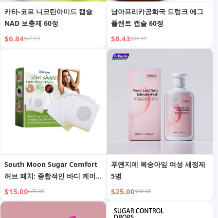
카타-코르 니코틴아미드 캡슐
남아프리카공화국 드렁크 에그
NAD 보충제 60정
플랜트 캡슐 60정
$6.84
$8.43
$47.13
$58.11
South Moon Sugar Comfort
푸옌지에 복숭아잎 여성 세정제
허브 패치: 종합적인 바디 케어
5병
를 위한 천연 허브 포뮬라
$15.00
$25.00
$25.00
$30.00