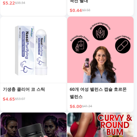
곡선 빨대
$5.22
$38.34
$0.44
$0.58
기생충 클리어 코 스틱
60개 여성 밸런스 캡슐 호르몬
밸런스
$4.65
$53.07
$6.00
$41.34