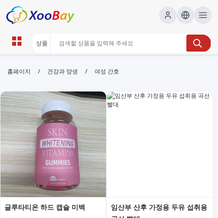
여성 간호 | XOOBAY B2B/B2C
/
/
홈페이지
건강과 양생
여성 간호
Marketplace
여성 간호, 여성 건강, 간호 정보, 산전 산후 간호, 건강 관
리, wholesale 여성 간호, XOOBAY
여성 간호에 관한 전문 정보와 건강 관리 팁을 제공합니다.
글루타티온 하드 캡슐 미백
임산부 산후 가정용 두유 섭취용