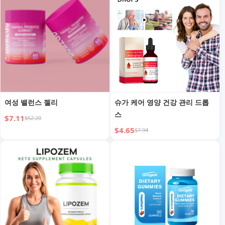
여성 밸런스 젤리
슈가 케어 영양 건강 관리 드롭
스
$7.11
$52.20
$4.65
$7.94