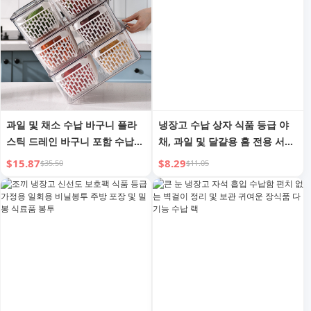
과일 및 채소 수납 바구니 플라
냉장고 수납 상자 식품 등급 야
스틱 드레인 바구니 포함 수납
채, 과일 및 달걀용 홈 전용 서랍
상자 핸드헬드 냉장고 수납 상자
형 주방 정리 유용한 가젯
$15.87
$8.29
$35.50
$11.05