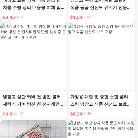
치통 주방 정리 대용량 야채 및
식품 등급 신선도 유지기 전용
계란 냉동 보관 상자
정리 및 보관 플립 계란 보관함
$3.46
$1.54
$4.61
$2.05
계란 홀더
냉장고 상단 커버 천 방진 롤러
가정용 대형 및 중형 소형 플라
세탁기 커버 방진 천 전자레인지
스틱 냉장고 식품 신선도 보호
단일 및 이중 문 냉장고 커버 커
포장
$0.81
$0.34
$1.08
$0.45
버 수건