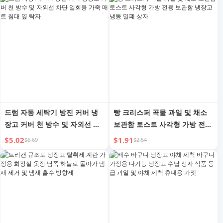
드럼 자동 세탁기 방진 커버 냉
빵 크리스퍼 곡물 과일 및 채소
장고 커버 천 방수 및 자외선 차
보관함 토스트 사각형 가방 전용
단 일회용 가죽 매트 침대 옆 탁
보관함 냉장고 냉동 밀폐 상자
$5.02
$1.91
$6.69
$2.54
자