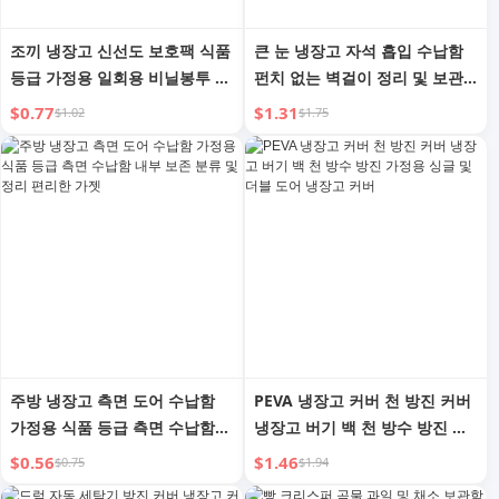
조끼 냉장고 신선도 보호팩 식품
큰 눈 냉장고 자석 흡입 수납함
등급 가정용 일회용 비닐봉투 주
펀치 없는 벽걸이 정리 및 보관
방 포장 및 밀봉 식료품 봉투
귀여운 장식품 다기능 수납 랙
$0.77
$1.31
$1.02
$1.75
주방 냉장고 측면 도어 수납함
PEVA 냉장고 커버 천 방진 커버
가정용 식품 등급 측면 수납함
냉장고 버기 백 천 방수 방진 가
내부 보존 분류 및 정리 편리한
정용 싱글 및 더블 도어 냉장고
$0.56
$1.46
$0.75
$1.94
가젯
커버