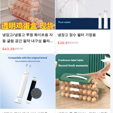
냉장고/냉동고 투명 화이트용 자
냉장고 정수 필터 가정용
동 굴림 공간 절약 내구성 플라
$20.91
$52.63
스틱 계란 홀더
$43.38
$80.98