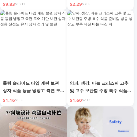
자 상자 급속 냉동 및 냉동용
및 마늘 크리스퍼 플립 버터 큐
$9.83
$2.29
$13.11
$3.05
브 부분 포장
롤링 슬라이드 타입 계란 보관
양파, 생강, 마늘 크리스퍼 고추
상자 식품 등급 냉장고 측면 도
및 고수 보관함 주방 특수 식품
어 계란 보관 상자 전용 신선도
준비함 냉동 냉장고 부추 다진
$1.16
$1.60
$1.55
$2.13
유지 상자 정리 및 보관
마늘 다진 파