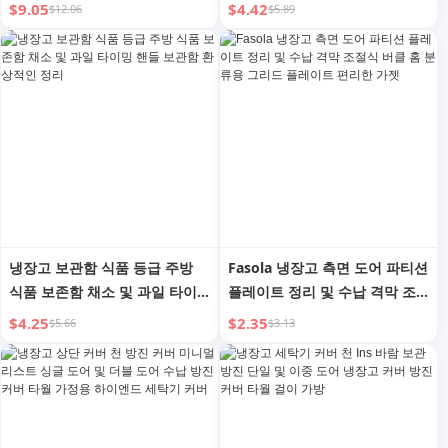
용 만화 가정용 자석 | 탭
꽃 해바라기 수지 장식 | 언로딩
$9.05
$4.42
$12.06
$5.89
냉장고 보관함 식품 등급 주방
Fasola 냉장고 측면 도어 파티션
식품 보존함 채소 및 과일 타이
플레이트 정리 및 수납 격막 조
밍 핸들 보관함 환상적인 정리
절식 버클 홈 분류용 그리드 플
$4.25
$2.35
$5.66
$3.13
레이트 편리한 가젯