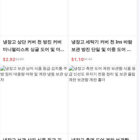
냉장고 상단 커버 천 방진 커버
냉장고 세탁기 커버 천 Ins 바람
미니멀리스트 싱글 도어 및 더블
보관 방진 단일 및 이중 도어 냉
도어 수납 방진 커버 타월 가정
장고 커버 방진 커버 타월 걸이
$2.92
$1.10
$3.89
$1.47
용 하이엔드 세탁기 커버
가방
냉장고 보관 상자 식품 등급 김
냉장고 측면 도어 계란 보관함