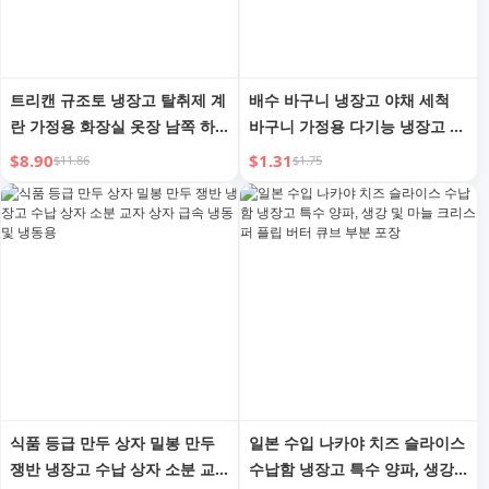
트리캔 규조토 냉장고 탈취제 계
배수 바구니 냉장고 야채 세척
란 가정용 화장실 옷장 남쪽 하
바구니 가정용 다기능 냉장고 수
늘로 돌아가 냄새 제거 및 냄새
납 상자 식품 등급 과일 및 야채
$8.90
$1.31
$11.86
$1.75
흡수 방향제
세척 휴대용 가젯
식품 등급 만두 상자 밀봉 만두
일본 수입 나카야 치즈 슬라이스
쟁반 냉장고 수납 상자 소분 교
수납함 냉장고 특수 양파, 생강