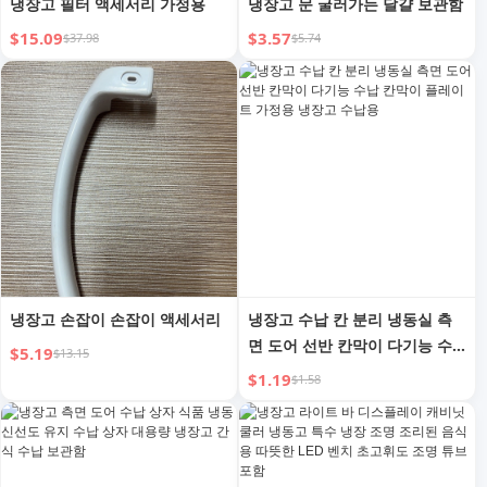
냉장고 필터 액세서리 가정용
냉장고 문 굴러가는 달걀 보관함
$15.09
$3.57
$37.98
$5.74
냉장고 손잡이 손잡이 액세서리
냉장고 수납 칸 분리 냉동실 측
면 도어 선반 칸막이 다기능 수
$5.19
$13.15
납 칸막이 플레이트 가정용 냉장
$1.19
$1.58
고 수납용