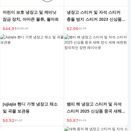
어린이 보호 냉장고 및 캐비닛
냉장고 스티커 및 자석 스티커
잠금 장치, 아마존 물류, 월마트
충돌 방지 스티커 2023 신상품
스타일리시하고 창의적인 가정
$44.91
$2.06
$230.40
$2.74
용 충돌 방지 도어 핸들 매트 자
석 흡착 흔적 없는 스티커
Jujiajia 핸디 가젯 냉장고 채소
뱀띠 해 냉장고 스티커 및 자석
및 곡물 보관용
스티커 2025 신상품 중국 새해
장식 새해 세련된 창의적인 장면
$0.92
$0.87
$1.22
$1.16
레이아웃