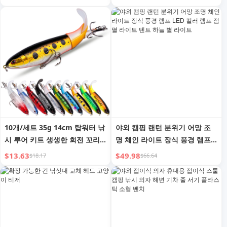
10개/세트 35g 14cm 탑워터 낚
야외 캠핑 랜턴 분위기 어망 조
시 루어 키트 생생한 회전 꼬리
명 체인 라이트 장식 풍경 램프
사실적인 미끼 담수 및 해수용
LED 컬러 램프 점멸 라이트 텐트
$13.63
$49.98
$18.17
$66.64
하늘 별 라이트