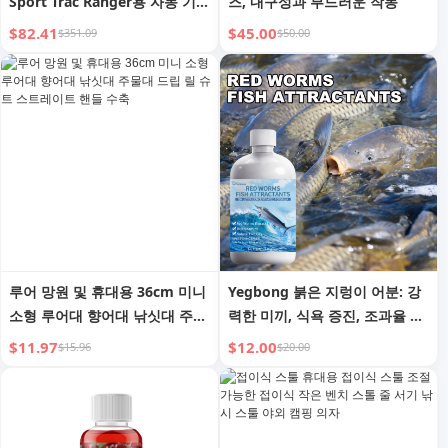
Sport Trac Ranger용 자동 기어
즈, 내구성과 부드러운 작동
시프터 케이블
$82.41
$45.00
$351.09
$50.00
루어 망원 및 휴대용 36cm 미니
Yegbong 붉은 지렁이 어분: 강
소형 루어대 향어대 낚싯대 주물
력한 미끼, 식욕 증진, 조과율 향
대 드립 릴 슈트 스트레이트 핸
상
$11.97
$12.00
$15.96
$20.00
들 수축