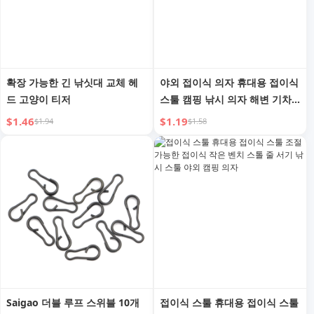
확장 가능한 긴 낚싯대 교체 헤
야외 접이식 의자 휴대용 접이식
드 고양이 티저
스툴 캠핑 낚시 의자 해변 기차
줄 서기 플라스틱 소형 벤치
$1.46
$1.19
$1.94
$1.58
Saigao 더블 루프 스위블 10개
접이식 스툴 휴대용 접이식 스툴