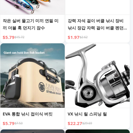
작은 실버 물고기 미끼 연필 미
강력 자석 걸이 버클 낚시 장비
끼 더블 훅 던지기 잠수
낚시 장갑 자력 걸이 버클 펜던
트 쌍 흡입 자석 버클 강력 신축
$5.79
$1.97
$15.72
$2.62
후크
EVA 통합 낚시 접이식 버킷
VX 낚시 릴 스피닝 릴
$5.79
$22.27
$7.53
$29.69