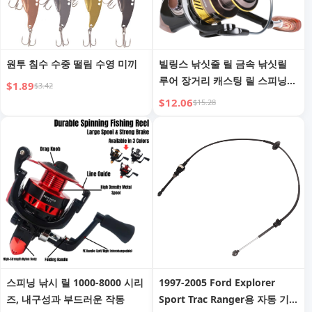
원투 침수 수중 떨림 수영 미끼
빌링스 낚싯줄 릴 금속 낚싯릴
루어 장거리 캐스팅 릴 스피닝
$1.89
$3.42
릴 낚시 장비 대용량 라인컵 낚
$12.06
$15.28
시 릴 도매
스피닝 낚시 릴 1000-8000 시리
1997-2005 Ford Explorer
즈, 내구성과 부드러운 작동
Sport Trac Ranger용 자동 기어