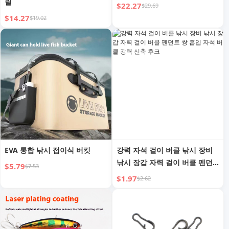
릴
$22.27
$29.69
$14.27
$19.02
EVA 통합 낚시 접이식 버킷
강력 자석 걸이 버클 낚시 장비
낚시 장갑 자력 걸이 버클 펜던
$5.79
$7.53
트 쌍 흡입 자석 버클 강력 신축
$1.97
$2.62
후크