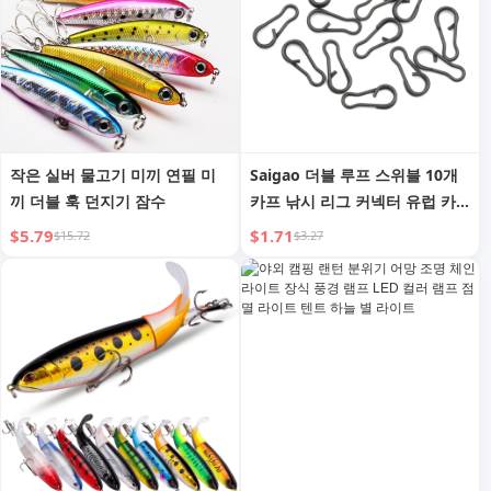
작은 실버 물고기 미끼 연필 미
Saigao 더블 루프 스위블 10개
끼 더블 훅 던지기 잠수
카프 낚시 리그 커넥터 유럽 카
프 낚시 액세서리 낚시 장비
$5.79
$1.71
$15.72
$3.27