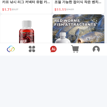
카프 낚시 리그 커넥터 유럽 카
조절 가능한 접이식 작은 벤치
프 낚시 액세서리 낚시 장비
스톨 줄 서기 낚시 스툴 야외 캠
$1.71
$11.11
$3.27
$14.81
핑 의자
Yegbong 물고기 미끼: 강력한
Yegbong 붉은 지렁이 어분: 강
유인, 식욕 자극, 다양한 수생 생
력한 미끼, 식욕 증진, 조과율 향
물 포획
상
$9.00
$12.00
$15.00
$20.00