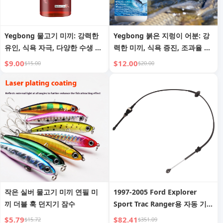
Yegbong 물고기 미끼: 강력한
Yegbong 붉은 지렁이 어분: 강
유인, 식욕 자극, 다양한 수생 생
력한 미끼, 식욕 증진, 조과율 향
물 포획
상
$9.00
$12.00
$15.00
$20.00
작은 실버 물고기 미끼 연필 미
1997-2005 Ford Explorer
끼 더블 훅 던지기 잠수
Sport Trac Ranger용 자동 기어
시프터 케이블
$5.79
$82.41
$15.72
$351.09