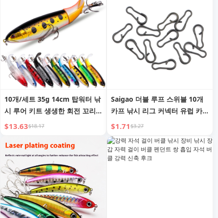
10개/세트 35g 14cm 탑워터 낚
Saigao 더블 루프 스위블 10개
시 루어 키트 생생한 회전 꼬리
카프 낚시 리그 커넥터 유럽 카
사실적인 미끼 담수 및 해수용
프 낚시 액세서리 낚시 장비
$13.63
$1.71
$18.17
$3.27