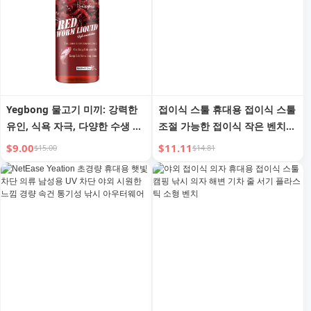
Yegbong 물고기 미끼: 강력한
접이식 스툴 휴대용 접이식 스툴
유인, 식욕 자극, 다양한 수생 생
조절 가능한 접이식 작은 벤치
물 포획
스톨 줄 서기 낚시 스툴 야외 캠
$9.00
$11.11
$15.00
$14.81
핑 의자