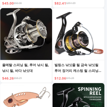
시프터 케이블
$45.00
$82.41
$50.00
$351.09
올메탈 스피닝 릴, 루어 낚시 릴,
빌링스 낚싯줄 릴 금속 낚싯릴
낚시 릴, 바다 낚싯대
루어 장거리 캐스팅 릴 스피닝
릴 낚시 장비 대용량 라인컵 낚
$46.26
$12.06
$58.29
$15.28
시 릴 도매