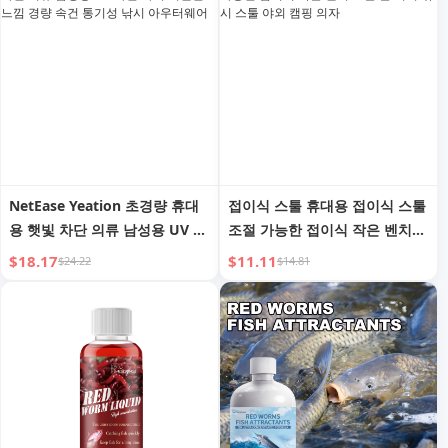
NetEase Yeation 초경량 휴대
접이식 스툴 휴대용 접이식 스툴
용 햇빛 차단 의류 남성용 UV 차
조절 가능한 접이식 작은 벤치
단 야외 시원한 느낌 경량 속건
스톨 줄 서기 낚시 스툴 야외 캠
$18.17
$11.11
$24.22
$14.81
통기성 낚시 아우터웨어
핑 의자