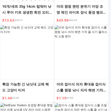
10개/세트 35g 14cm 탑워터 낚
야외 캠핑 랜턴 분위기 어망 조
시 루어 키트 생생한 회전 꼬리
명 체인 라이트 장식 풍경 램프
사실적인 미끼 담수 및 해수용
LED 컬러 램프 점멸 라이트 텐트
$13.63
$49.98
$18.17
$66.64
하늘 별 라이트
확장 가능한 긴 낚싯대 교체 헤
야외 접이식 의자 휴대용 접이식
드 고양이 티저
스툴 캠핑 낚시 의자 해변 기차
줄 서기 플라스틱 소형 벤치
$1.46
$1.19
$1.94
$1.58