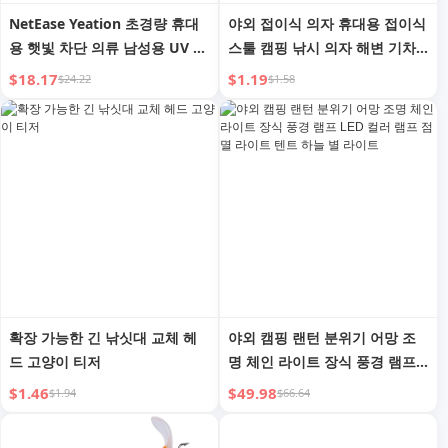
NetEase Yeation 초경량 휴대
야외 접이식 의자 휴대용 접이식
용 햇빛 차단 의류 남성용 UV 차
스툴 캠핑 낚시 의자 해변 기차
단 야외 시원한 느낌 경량 속건
줄 서기 플라스틱 소형 벤치
$18.17
$1.19
$24.22
$1.58
통기성 낚시 아우터웨어
확장 가능한 긴 낚싯대 교체 헤
야외 캠핑 랜턴 분위기 어망 조
드 고양이 티저
명 체인 라이트 장식 풍경 램프
LED 컬러 램프 점멸 라이트 텐트
$1.46
$49.98
$1.94
$66.64
하늘 별 라이트