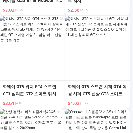
케이블 Xiaomi 15 Huawei 고
트 워치
속 충전 Iwatch9 자동차 3-in-1
$7.02
$2.36
$9.36
$3.15
Type-c + Lightning + 시계 무
선 충전기 3-in-1 충전선에 적용
가능
화웨이 GT5 워치 GT4 스트랩
화웨이 GT5 스트랩 시계 GT4 여
GT3 실리콘 GT2 스마트 워치
성 시계 GT5 신상 GT3 스마트
3pro 워치 팔찌 4 스포츠 워치
프로 시계 4 여성 와트 4 실리콘
$3.61
$4.02
$4.81
$5.36
gt5 액세서리 Watt4 기계식 패
GT2 걸스 5 GT1 여성 41 패션
턴 GT 스페셜 여성 2e 남성 버드
창의적 GT 스포츠
신상품 적용 가능