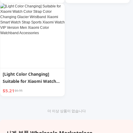
Vivo Tempered Film
Integrated Vivo Watch Case
Iqoowatch Full Screen Cover
All-Inclusive Smart Sports
New Arrival GT Smart Dial
Watchgt Dial Protective Film
Vivoiqoo All-Inclusive Film
Full Cover Shell Protective
Cover
[Light Color Changing]
Suitable for Xiaomi Watch
Color Strap Color Changing
$5.21
$6.95
Glacier Wristband Xiaomi
Smart Watch Strap Sports
Xiaomi Watch VIP Version
더 이상 상품이 없습니다
Men Xiaomi Color
Watchband Accessories