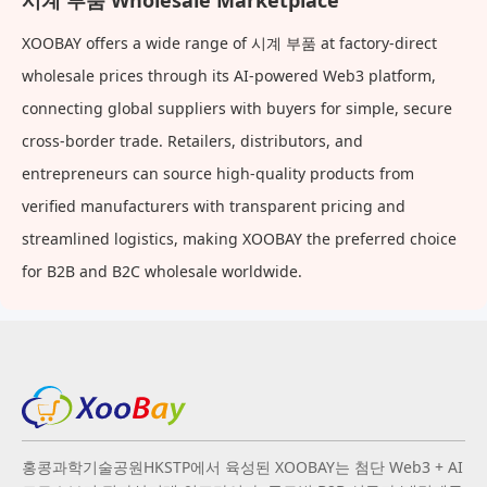
시계 부품 Wholesale Marketplace
XOOBAY offers a wide range of 시계 부품 at factory-direct
wholesale prices through its AI-powered Web3 platform,
connecting global suppliers with buyers for simple, secure
cross-border trade. Retailers, distributors, and
entrepreneurs can source high-quality products from
verified manufacturers with transparent pricing and
streamlined logistics, making XOOBAY the preferred choice
for B2B and B2C wholesale worldwide.
홍콩과학기술공원HKSTP에서 육성된 XOOBAY는 첨단 Web3 + AI