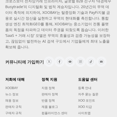
크로스보더 전자상거래 인프라이자, 글로벌 B2B 선구자 ‘대경제무
Busytrade’의 디지털화 및 법적 계승자입니다. 20년간의 무역 데
이터 축적에 의지하여, XOOBAY는 탈중앙화 기술과 PayFi지불 금
융로 실시간 정산을 실현하고 무역의 현대화를 촉진합니다. 통합
생성 엔진 최적화GEO를 통해, XOOBAY는 중소기업이 전통 플랫
폼의 독점을 타파하고 데이터 주권을 되찾도록 돕습니다. 이러한
‘SaaS + 거래 시장’ 모델은 무역의 효율성과 검증 가능성을 보장하
고, 끊임없이 발전하는 AI 검색 구도에서 기업들에게 최대 노출을
확보해 줍니다.
커뮤니티에 가입하기
저희에 대해
정책 지원
도움말 센터
XOOBAY
지원 정책
등록 안내
뉴스 정보
판매자 정책
자주 묻는 질문
채용 정보
반품 정책
XOO 포인트
판매자 규칙
제품 블로그
XOO 지갑
구매자 규칙
컴플라이언스 센터
사이트맵