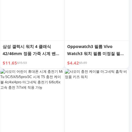
삼성 갤럭시 워치 4 클래식
Oppowatch3 필름 Vivo
42/46mm 정품 가죽 시계 밴드
Watch3 워치 필름 미정질 필름
Watt4 40/44mm 나비 버클 스
Watch4pro 보호 필름 전체 화
$11.65
$4.42
$15.53
$5.89
트랩 워치5 소가죽 프로 손목 빠
면 다이얼 커버 지문 방지 HD 스
른 릴리스 20/22mm
크린 낙하 방지 폭발 방지용
Green Link