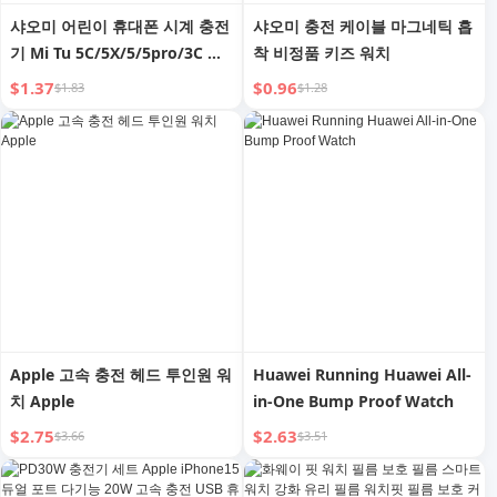
샤오미 어린이 휴대폰 시계 충전
샤오미 충전 케이블 마그네틱 흡
기 Mi Tu 5C/5X/5/5pro/3C 시
착 비정품 키즈 워치
계 T5 충전 케이블 4c/4x/4pro
$1.37
$0.96
$1.83
$1.28
마그네틱 충전기 6/6c/6x 고속
충전 7/7x에 적용 가능
Apple 고속 충전 헤드 투인원 워
Huawei Running Huawei All-
치 Apple
in-One Bump Proof Watch
$2.75
$2.63
$3.66
$3.51