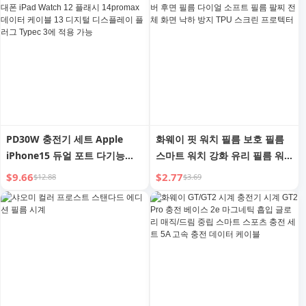
PD30W 충전기 세트 Apple
화웨이 핏 워치 필름 보호 필름
iPhone15 듀얼 포트 다기능
스마트 워치 강화 유리 필름 워
20W 고속 충전 USB 휴대폰
치핏 필름 보호 커버 후면 필름
$9.66
$2.77
$12.88
$3.69
iPad Watch 12 플래시
다이얼 소프트 필름 팔찌 전체
14promax 데이터 케이블 13 디
화면 낙하 방지 TPU 스크린 프
지털 디스플레이 플러그 Typec
로텍터
3에 적용 가능