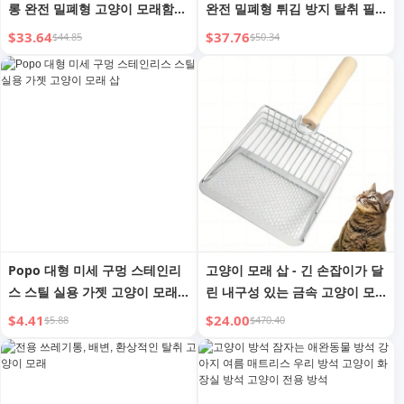
롱 완전 밀폐형 고양이 모래함
완전 밀폐형 튀김 방지 탈취 필
서브 자이언트 오버사이즈 고양
터 고양이 모래함 No. 특대형 오
$33.64
$37.76
$44.85
$50.34
이 변기
버사이즈 고양이 변기
Popo 대형 미세 구멍 스테인리
고양이 모래 삽 - 긴 손잡이가 달
스 스틸 실용 가젯 고양이 모래
린 내구성 있는 금속 고양이 모
삽
래 스쿠퍼, 리터 박스용 헤비 듀
$4.41
$24.00
$5.88
$470.40
티 푸퍼 스쿠퍼, 스테인리스 스
틸 리터 스쿠퍼