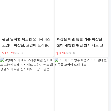
완전 밀폐형 복도형 오버사이즈
화장실 애완 동물 키튼 화장실
고양이 화장실, 고양이 모래통,
전체 개방형 튀김 방지 패드 고
대형 긴 통로, 새끼 고양이 모래
양이 모래 통 고양이 소형 변기
$11.72
$8.16
$15.63
$10.88
통, 튀김 방지
청소 용품