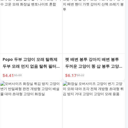
Popo 두부 고양이 모래 탈취제
펫 배변 봉투 강아지 배변 봉투
두부 모래 먼지 없음 탈취 필터
두꺼운 고양이 똥 삽 봉투 고양
새끼 고양이 특수 고운 모래 화
이 모래 봉투 강아지 배변 핸디
$4.41
$6.17
$5.88
$8.22
장실 벤토나이트 혼합
가젯 강아지 산책 쓰레기 봉투