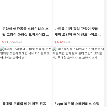
고양이 애완동물 스테인리스 스
나트륨 기반 광석 고양이 모래
틸 고양이 화장실 오버사이즈 오
새끼 고양이 광석 벤토나이트 혼
픈 물 튀김 방지 고양이 배설물
합 모래 탈취 광물 새끼 고양이
$21.55
$4.41
$28.73
$5.88
대야 고양이 화장실 고양이
전용 먼지 없는 고양이 모래
특대형 모래함 메인 머펫 전용
Popo 복도형 스테인리스 스틸