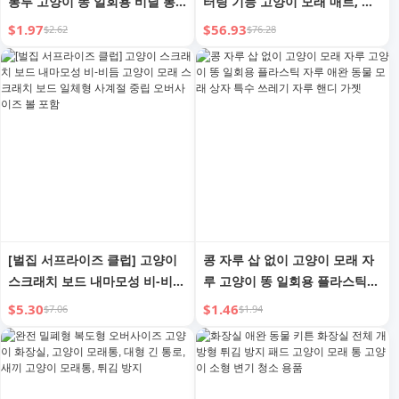
봉투 고양이 똥 일회용 비닐 봉
터링 기능 고양이 모래 매트, 청
투 애완동물 모래 상자 특수 쓰
소 및 모래 제어를 위한 이중 레
$1.97
$56.93
$2.62
$76.28
레기 봉투 편리한 장치
이어 고양이 모래 매트
[벌집 서프라이즈 클럽] 고양이
콩 자루 삽 없이 고양이 모래 자
스크래치 보드 내마모성 비-비듬
루 고양이 똥 일회용 플라스틱
고양이 모래 스크래치 보드 일체
자루 애완 동물 모래 상자 특수
$5.30
$1.46
$7.06
$1.94
형 사계절 중립 오버사이즈 볼
쓰레기 자루 핸디 가젯
포함