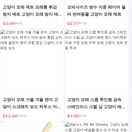
고양이 모래 매트 모래통 튀김
오버사이즈 방수 이중 레이어 필
방지 매트 고양이 모래 방지 매
터 반려동물 고양이 모래 매트
트 고양이 매트 화장실 모래 누
$3.39
$0.77
$4.52
$1.02
출 방지 매트 고양이 용품
고양이 모래 가을 겨울 판지 고
고양이 모래 스쿱 투인원 금속
양이 스크래치 보드 하우스 마모
스테인리스 스틸 삽 고양이 배변
방지 통합 상자 대형 골판지 종
청소 아티팩트 미세 구멍 오레
$12.40
$1.96
$16.53
$2.61
이 연중 중성 고양이 스크래칭
두부 모래 고양이 모래 전용 주
보드
걱