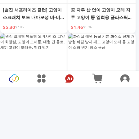
[벌집 서프라이즈 클럽] 고양이
콩 자루 삽 없이 고양이 모래 자
스크래치 보드 내마모성 비-비듬
루 고양이 똥 일회용 플라스틱
고양이 모래 스크래치 보드 일체
자루 애완 동물 모래 상자 특수
$5.30
$1.46
$7.06
$1.94
형 사계절 중립 오버사이즈 볼
쓰레기 자루 핸디 가젯
포함
완전 밀폐형 복도형 오버사이즈
화장실 애완 동물 키튼 화장실
고양이 화장실, 고양이 모래통,
전체 개방형 튀김 방지 패드 고
대형 긴 통로, 새끼 고양이 모래
양이 모래 통 고양이 소형 변기
$11.72
$8.16
$15.63
$10.88
통, 튀김 방지
청소 용품