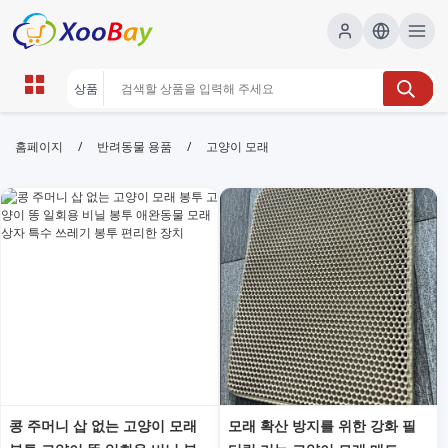
고양이 모래 | XOOBAY B2B/B2C
/
/
홈페이지
반려동물 용품
고양이 모래
Marketplace
고양이모래,반려동물,냄새제거, wholesale 고양이 모
래, XOOBAY
고양이 모래 선택과 관리에 필요한 핵심 팁을 제공합니다. 적합한 모래
유형 비교, 냄새 관리 및 청소 편의성으로 반려생활을 더 쾌적하게 만듭
니다.
콩 주머니 삽 없는 고양이 모래
모래 확산 방지를 위한 강화 필