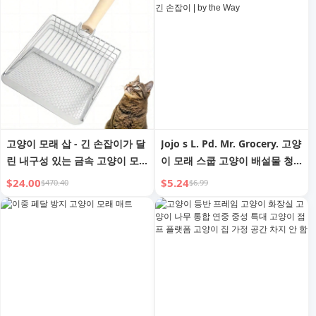
고양이 모래 삽 - 긴 손잡이가 달
Jojo s L. Pd. Mr. Grocery. 고양
린 내구성 있는 금속 고양이 모
이 모래 스쿱 고양이 배설물 청
래 스쿠퍼, 리터 박스용 헤비 듀
소 도구 미세 구멍 긴 손잡이 |
$24.00
$5.24
$470.40
$6.99
티 푸퍼 스쿠퍼, 스테인리스 스
by the Way
틸 리터 스쿠퍼