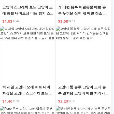
고양이 스크래치 보드 고양이 모
개 배변 봉투 애완동물 배변 봉
래 통합 내마모성 비듬 방지 스
투 두꺼운 산책 개 배변 청소 인
크래치 방지 고양이 스크래치 모
공물 개똥 봉투 고양이 배설물
$1.83
$3.08
$2.44
$4.11
래 전용 대형 스크래쳐 발톱 연
고양이 모래 쓰레기 봉투
마 장난감
빅 세일 고양이 모래 매트 대야
고양이 똥 봉투 고양이 모래 봉
화장실 고양이 스크래치 보드 현
투 일회용 고양이 배변 처리기
관 매트 모래 통제 모래 필터 매
반려동물 산책견 배변 봉투 고양
$1.46
$3.23
$1.94
$4.30
트 듀얼 사용 고양이 용품
이 배변 봉투