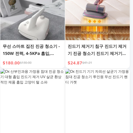
무선 스마트 집진 진공 청소기 -
진드기 제거기 침구 진드기 제거
150W 전력, 4-5KPa 흡입,
기 진공 청소기 진드기 제거기
11.1v, 40-50분 사용 시간
강력 흡입 가정용
$180.00
$24.87
$130.00
$41.21