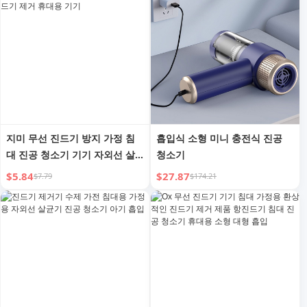
지미 무선 진드기 방지 가정 침
흡입식 소형 미니 충전식 진공
대 진공 청소기 기기 자외선 살
청소기
균기 침대 작은 진드기 제거 휴
$5.84
$27.87
$7.79
$174.21
대용 기기