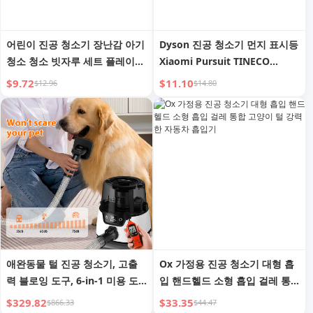
어린이 진공 청소기 장난감 아기
Dyson 진공 청소기 먼지 표시등
청소 청소 빗자루 세트 플레이
Xiaomi Pursuit TINECO
하우스 소녀 생일 선물
Neutral For Home 항균 녹색
$9.72
$11.10
$12.96
$14.80
조명 레이저 조명 액세서리에 적
용 가능
애완동물 털 진공 청소기, 고출
Ox 가정용 진공 청소기 대형 흡
력 블로잉 도구, 6-in-1 미용 도
입 핸드헬드 소형 흡입 걸레 통
구, 저소음 강아지 털 이발기
합 고양이 털 강력한 자동차 흡
$329.82
$33.35
$866.33
$44.47