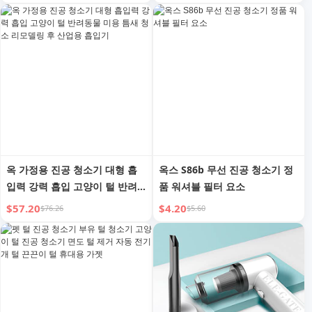
Temu
입기
옥 가정용 진공 청소기 대형 흡
옥스 S86b 무선 진공 청소기 정
입력 강력 흡입 고양이 털 반려
품 워셔블 필터 요소
동물 미용 틈새 청소 리모델링
$57.20
$4.20
$76.26
$5.60
후 산업용 흡입기