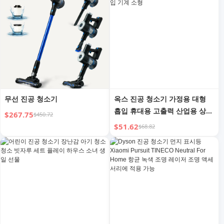
무선 진공 청소기
옥스 진공 청소기 가정용 대형
흡입 휴대용 고출력 산업용 상업
$267.75
$450.72
용 뷰티 틈새 흡입 기계 소형
$51.62
$68.82