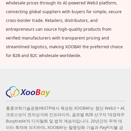
wholesale prices through its AI-powered Web3 platform,
connecting global suppliers with buyers for simple, secure
cross-border trade. Retailers, distributors, and
entrepreneurs can source high-quality products from
verified manufacturers with transparent pricing and
streamlined logistics, making XOOBAY the preferred choice
for B2B and B2C wholesale worldwide.
홍콩과학기술공원HKSTP에서 육성된 XOOBAY는 첨단 Web3 + AI
크로스보더 전자상거래 인프라이자, 글로벌 B2B 선구자 ‘대경제무
Busytrade’의 디지털화 및 법적 계승자입니다. 20년간의 무역 데
이터 축적에 의지하여, XOOBAY는 탈중앙화 기술과 PayFi지불 금