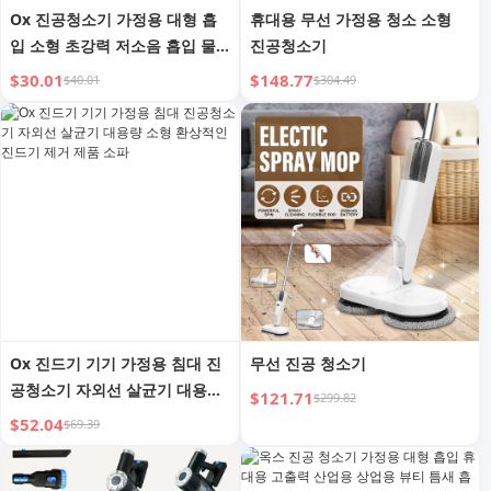
Ox 진공청소기 가정용 대형 흡
휴대용 무선 가정용 청소 소형
입 소형 초강력 저소음 흡입 물
진공청소기
걸레 통합 휴대용 애완동물 흡입
$30.01
$148.77
$40.01
$304.49
기계
Ox 진드기 기기 가정용 침대 진
무선 진공 청소기
공청소기 자외선 살균기 대용량
$121.71
$299.82
소형 환상적인 진드기 제거 제품
$52.04
$69.39
소파