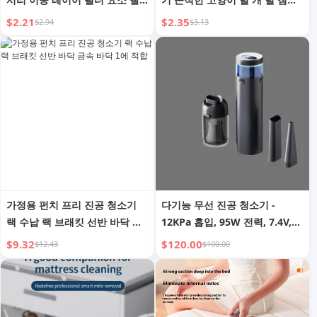
수 있는 다기능 브러시 적용 녹
카펫 털 제거기 옷 날리는 털 유
$2.21
$2.35
$2.94
$3.13
색 불기 및 흡입 올인원 기계
용한 가젯
가정용 펀치 프리 진공 청소기
다기능 무선 진공 청소기 -
랙 수납 랙 브래킷 선반 바닥 금
12KPa 흡입, 95W 전력, 7.4V,
속 바닥 1에 적합
공기 주입, 송풍, 캠핑 조명 기능
$9.32
$120.00
$12.43
$100.00
포함