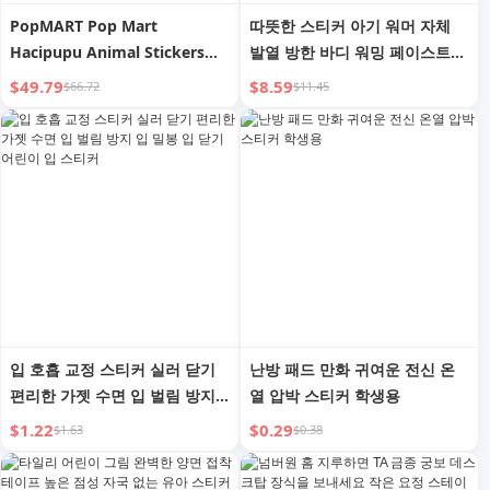
PopMART Pop Mart
따뜻한 스티커 아기 워머 자체
Hacipupu Animal Stickers
발열 방한 바디 워밍 페이스트
Series Vinyl Stuffed Blind
발 온열 플라스터 궁궐 온열 여
$49.79
$8.59
$66.72
$11.45
Box Fashionable Ornaments
성 핫 컴프레스 허리 및 복부 핫
Gift
스티커 상수도
입 호흡 교정 스티커 실러 닫기
난방 패드 만화 귀여운 전신 온
편리한 가젯 수면 입 벌림 방지
열 압박 스티커 학생용
입 밀봉 입 닫기 어린이 입 스티
$1.22
$0.29
$1.63
$0.38
커