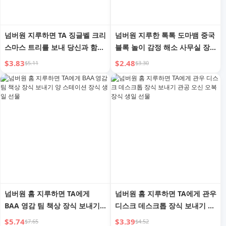
넘버원 지루하면 TA 징글벨 크리
넘버원 지루한 톡톡 도마뱀 중국
스마스 트리를 보내 당신과 함께
블록 놀이 감정 해소 사무실 장
하게 하세요 창의적인 데스크탑
식 창의적인 생일 선물
$3.83
$2.48
$5.11
$3.30
장식 장식 크리스마스 선물
넘버원 홈 지루하면 TA에게
넘버원 홈 지루하면 TA에게 관우
BAA 영감 팀 책상 장식 보내기
디스크 데스크톱 장식 보내기 관
양 스테이션 장식 생일 선물
공 오신 오복 장식 생일 선물
$5.74
$3.39
$7.65
$4.52