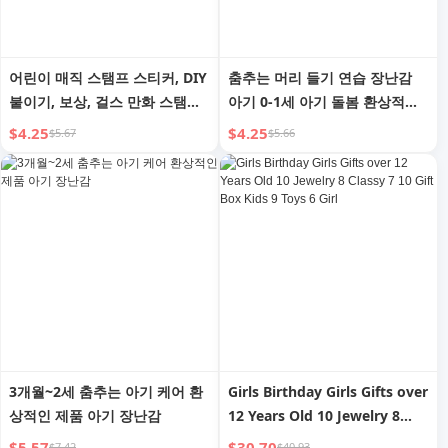
어린이 매직 스탬프 스티커, DIY
춤추는 머리 들기 연습 장난감
붙이기, 보상, 걸스 만화 스탬프
아기 0-1세 아기 돌봄 환상적인
스티커, 흔적 없음, 방수, 색상 견
제품 훈련 아기 3-6개월 조기 교
$4.25
$4.25
$5.67
$5.66
뢰도, 장난감
육
3개월~2세 춤추는 아기 케어 환
Girls Birthday Girls Gifts over
상적인 제품 아기 장난감
12 Years Old 10 Jewelry 8
Classy 7 10 Gift Box Kids 9
$5.57
$30.70
$7.42
$40.93