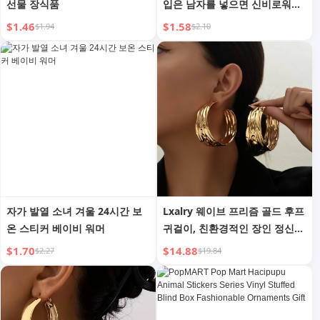
선물 장식품
입은 남자를 넣으면 신비로워져
다크 데스크탑 장식 할로윈 선물
$1.46
$1.58
$1.94
$2.10
자가 발열 소녀 겨울 24시간 보
Lxalry 웨이브 프리즘 골드 후프
온 스티커 베이비 워머
귀걸이, 친환경적인 장인 정신으
로 제작된 재활용 금속 주얼리,
$1.70
$14.88
$2.27
$19.84
낮부터 밤까지 글래머를 위한 저
자극성 스테이트먼트 선물