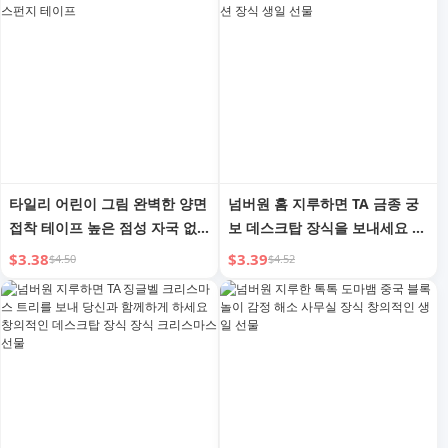
타일리 어린이 그림 완벽한 양면
넘버원 홈 지루하면 TA 금종 궁
접착 테이프 높은 점성 자국 없
보 데스크탑 장식을 보내세요 작
는 유아 스티커 스펀지 테이프
은 요정 스테이션 장식 생일 선
$3.38
$3.39
$4.50
$4.52
물