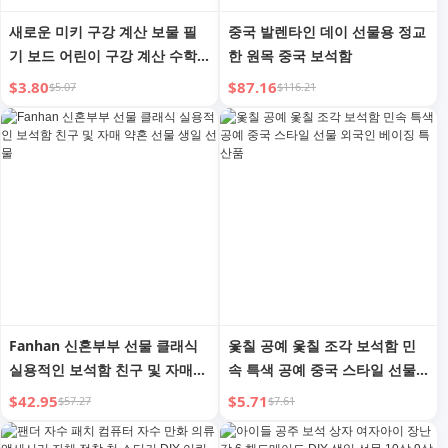
새로운 미키 구강 계산 보물 필
중국 발렌타인 데이 선물용 정교
기 보드 어린이 구강 계산 수학
한 원목 중국 보석함
보물 학생 사고 논리 계몽 학교
$3.80
$87.16
$5.07
$116.21
선물
Fanhan 신혼부부 선물 클래식
옻칠 공예 옻칠 조각 보석함 민
실용적인 보석함 친구 및 자매
속 특색 공예 중국 스타일 선물
약혼 선물 생일 선물
외국인 베이징 특산품
$42.95
$5.71
$57.27
$7.61