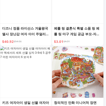
디즈니 정품 라이선스 겨울왕국
페룰 링 결혼식 특별 소품 링 페
엘사 장난감 여자 아이 주얼리
룰 링 마구 게임 공급 부모-자녀
생일 선물 키즈 8가지 색상 선물
상호작용 장난감 어린이 플라스
$40.92
$3.01
$54.56
$4.01
상자
틱 링
키즈 여자아이 생일 선물 여자아
창의적인 만화 미니어처 장면