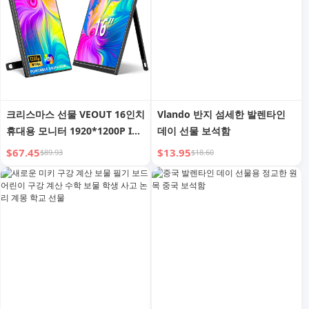
크리스마스 선물 VEOUT 16인치
Vlando 반지 섬세한 발렌타인
휴대용 모니터 1920*1200P IPS
데이 선물 보석함
노트북 모니터 게임 세컨드 스크
$67.45
$13.95
$89.93
$18.60
린 킥스탠드 포함 XBOX용