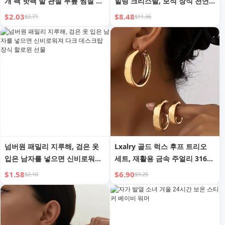
개 팩 핫팩 발 관절 무릎 찜질 스
힐링 크리스탈, 보석 장식 천연
티커 (생리통용)
크리스탈 조각 병 선물 세트, 마
$2.03
$8.48
$2.71
$11.36
녀 초보자, 파티 선물, 휴일 축하
용품에 적합
넘버원 패밀리 지루해, 검은 옷
Lxalry 골드 럭스 후프 트리오
입은 남자를 넣으면 신비로워져
세트, 재활용 금속 주얼리 316L
다크 데스크탑 장식 할로윈 선물
저자극성 스틸, 일상적인 우아함
$1.58
$6.90
$2.10
$9.25
부터 갈라 글램까지 지속 가능한
수제 선물