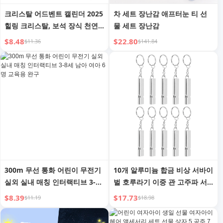
크리스탈 어드벤트 캘린더 2025
차 세트 장난감 애프터눈 티 선
힐링 크리스탈, 보석 장식 천연
물 세트 장난감
크리스탈 조각 병 선물 세트, 마
$8.48
$22.80
$11.36
$141.84
녀 초보자, 파티 선물, 휴일 축하
용품에 적합
300m 무선 통화 어린이 무전기
10개 알루미늄 합금 비상 서바이
실외 실내 매칭 인터랙티브 3-8
벌 호루라기 이중 관 고주파 서
세 남아 여아 6명 교육용 완구
바이벌 호루라기 키체인 실버 포
$8.39
$17.73
$11.19
$18.98
함