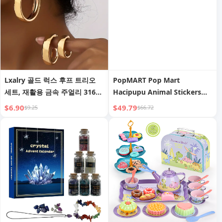
Lxalry 골드 럭스 후프 트리오
PopMART Pop Mart
세트, 재활용 금속 주얼리 316L
Hacipupu Animal Stickers
저자극성 스틸, 일상적인 우아함
Series Vinyl Stuffed Blind
$6.90
$49.79
$9.25
$66.72
부터 갈라 글램까지 지속 가능한
Box Fashionable Ornaments
수제 선물
Gift