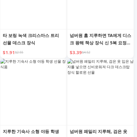
타 보링 녹색 크리스마스 트리
넘버원 홈 지루하면 TA에게 디스
선물 데스크 장식
크 왕해 책상 장식 신 5복 요정
장식 생일 선물
$1.91
$3.39
$2.55
$4.52
지루한 기숙사 소형 야등 학생
넘버원 패밀리 지루해, 검은 옷