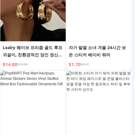
Lxalry 웨이브 프리즘 골드 후프
자가 발열 소녀 겨울 24시간 보
귀걸이, 친환경적인 장인 정신으
온 스티커 베이비 워머
로 제작된 재활용 금속 주얼리,
$14.88
$1.70
$19.84
$2.27
낮부터 밤까지 글래머를 위한 저
자극성 스테이트먼트 선물