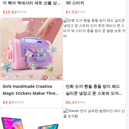
이 헤어 액세서리 세트 선물 상
3D 스티커
자 3-9세 5 공주 7 어린 여자아이
$29.82
$1.53
$39.76
$7.59
6 보석 8
Girls Handmade Creative
만화 도어 핸들 충돌 방지 패드
Magic Stickers Maker Three-
실리콘 냉장고 문 스토퍼 도어
dimensional Stickers Gift
뒷면 캐비닛 문 스티커 벽 스티
$9.81
$0.41
$16.52
$0.55
Box
커 충돌 방지 문 열림 보호 커버