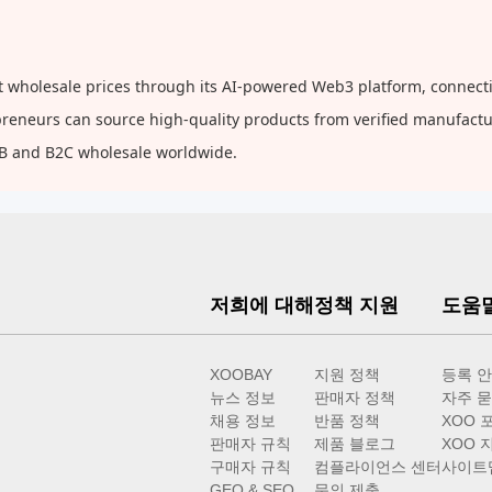
 wholesale prices through its AI-powered Web3 platform, connectin
repreneurs can source high-quality products from verified manufact
2B and B2C wholesale worldwide.
저희에 대해
정책 지원
도움
XOOBAY
지원 정책
등록 
뉴스 정보
판매자 정책
자주 묻
채용 정보
반품 정책
XOO 
판매자 규칙
제품 블로그
XOO 
구매자 규칙
컴플라이언스 센터
사이트
GEO & SEO
문의 제출