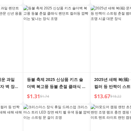
LED 드레스업 매달린 조명
행운 과일
등불 축제 2025 신상품 키즈 숄
2025년 새해 복(福)
자 벽 장식
더백 복고풍 등불 춘절 클래식 펜
컬러 등 반짝이 스트
 세트
던트 컬러등 깜빡이는 빛나는 장
해 발코니 걸이 조명
$1.31
$13.67
$1.74
$18.22
식 조명
장식