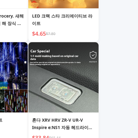
rocery. 새해
LED 크랙 스타 크리에이티브 라
 해 장식 장
이트
$4.65
$7.80
트
혼다 XRV HRV ZR-V UR-V
Inspire e:NS1 자동 헤드라이트
감광 센서 커버용
$33.84
$65.44