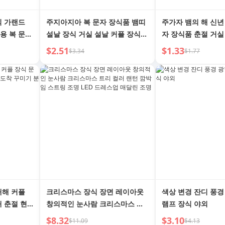
장식 가랜드
주지아지아 복 문자 장식품 뱀띠
주가자 뱀의 해 신년
용 복 문자
설날 장식 거실 설날 커플 장식용
자 장식품 춘절 거실
면 천
띠 별자리 펜던트 설날 장식 종이
호리병 작은 펜던트
$2.51
$1.33
$3.34
$1.77
새해 커플
크리스마스 장식 장면 레이아웃
색상 변경 잔디 풍경
해 춘절 현
창의적인 눈사람 크리스마스 트
램프 장식 야외
위기 레이아
리 컬러 랜턴 깜박임 스트링 조명
$8.32
$3.10
$11.09
$4.13