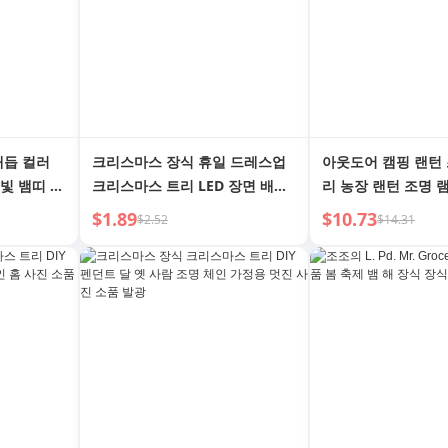
매듭 컬러
크리스마스 장식 휴일 드레스업
아웃도어 캠핑 랜턴
빛 뱀띠 중
크리스마스 트리 LED 장면 배치
리 농장 랜턴 조명 
식
벨 유색 등불 깜박이는 스트링 문
핑 램프 앰비언스 라
$1.89
$10.73
$2.52
$14.31
걸이 조명
이트 랜턴 캠핑장 