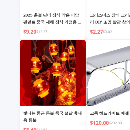
2025 춘절 단어 장식 작은 피망
크리스마스 장식 크리
펜던트 중국 새해 장식 가정용 새
리 DIY 조명 발광 창
해 실내 장면 레이아웃 뱀띠
체인 홈 사진 소품 잉
$9.20
$2.27
$12.27
$3.02
션
빛나는 둥근 등불 중국 설날 휴대
크롬 헤드라이트 베젤
용 등불
$120.00
$232.00
$8.46
$13.63