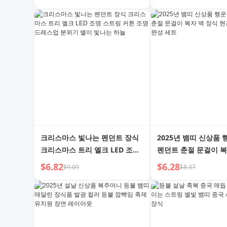
웃 커튼 라이트 로맨틱 장식 라이
웃
트
크리스마스 빛나는 펜던트 장식
2025년 뱀띠 신상품 
크리스마스 트리 엘크 LED 조명
펜던트 춘절 문걸이 복
스트링 커튼 조명 드레스업 분위
현관문 신년 용품 완성
$6.82
$6.28
$9.09
$8.37
기 별이 빛나는 하늘