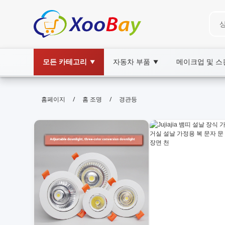
모든 카테고리
자동차 부품
메이크업 및 
▼
▼
경관등 | XOOBAY B2B/B2C Marke
/
/
홈페이지
홈 조명
경관등
경관등, 조명, 조경, wholesale 경관등, XOOBA
경관등설치와관리팁과사례정보를제공합니다