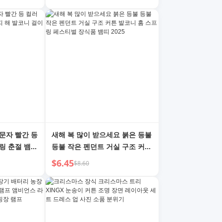
이아웃
 문자 빨간 등
새해 복 많이 받으세요 붉은 등불
링 춘절 뱀띠
등불 작은 펜던트 거실 구조 커튼
 시골 대문
발코니 홈 스프링 페스티벌 장식
$6.45
$8.60
품 뱀띠 2025