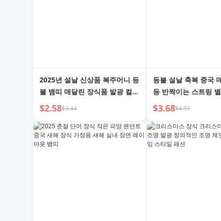
2025년 설날 신상품 복주머니 등
등불 설날 축복 중국 
불 뱀띠 매달린 장식품 발광 컬러
등 반짝이는 스트링 별
등불 깜빡임 축제 유치원 장면 레
국 새해 새해 새해 장
$2.58
$3.68
$3.44
$4.91
이아웃