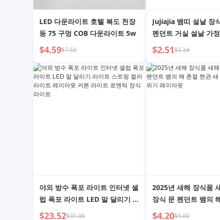
LED 다운라이트 호텔 복도 천장
Jujiajia 뱀띠 설날 
등 75 구멍 COB 다운라이트 5w
펜던트 거실 설날 가정
문 커튼 장식 춘절 장
$4.59
$2.51
$7.59
$3.34
야외 방수 폭포 라이트 인터넷 셀
2025년 새해 장식품 
럽 폭포 라이트 LED 말 달리기 라
장식 문 펜던트 뱀의 
이트 스트링 컬러 라이트 레이아
관 새 도착 꾸미기 분
$23.52
$4.20
$31.36
$5.60