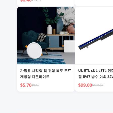
가정용 사각형 및 원형 복도 무료
UL ETL cUL cETL 
개방형 다운라이트
질 IP67 방수 야외 32
50W 72W RGB RGB
$5.70
$99.00
$9.16
$190.00
와셔