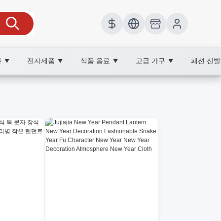
봇
전자제품
식품 음료
고급 가구
패션 신
▼
▼
▼
▼