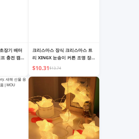
 초장기 배터
크리스마스 장식 크리스마스 트
램프 충전 캠
리 XINGX 눈송이 커튼 조명 장면
이트 텐트 라
레이아웃 세트 드레스 업 사진 소
$10.31
$13.74
램프
품 분위기