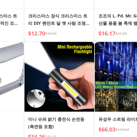
스마스 트
크리스마스 장식 크리스마스 트
조조의 L. Pd. Mr. G
의적인 조명
리 DIY 펜던트 달 옛 사람 조명
선물 용품 봄 축제 뱀
 스타일 패
체인 가정용 멋진 사진 소품 발광
식품 | MOU
$12.70
$16.17
$16.93
$21.56
미니 슈퍼 밝기 충전식 손전등
유성우 스트링 라이
(측면등 포함)
$66.03
$210.64
$34.26
$45.68