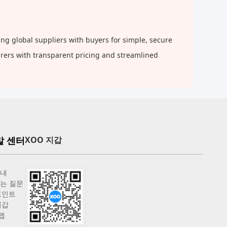
g global suppliers with buyers for simple, secure
urers with transparent pricing and streamlined
말 센터
XOO 지갑
안내
는 질문
포인트
지갑
맵