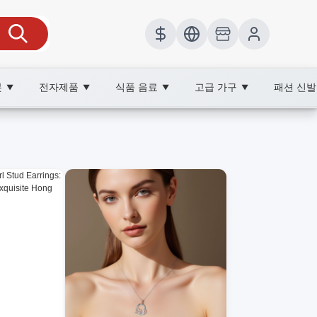
봇
전자제품
식품 음료
고급 가구
패션 신
▼
▼
▼
▼