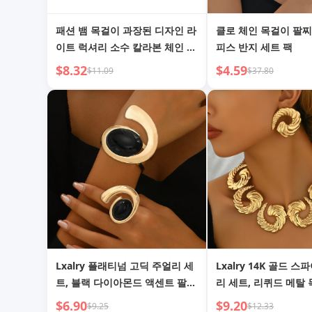
패션 뱀 목걸이 과장된 디자인 라
클로 체인 목걸이 팔찌
이트 럭셔리 소수 칼라본 체인 여
피스 반지 세트 팩
성 2025 신상 베스트셀러 스웨터
$8.32
$4.59
$11.09
$37.80
체인 액세서리
Lxalry 플래티넘 고딕 주얼리 세
Lxalry 14K 골드 
트, 블랙 다이아몬드 액센트 팔찌
리 세트, 리퀴드 메탈 
반지 듀오, 수제 전기 도금 철, 일
귀걸이 듀오, 핸드메이
$6.90
$9.20
$9.25
$12.33