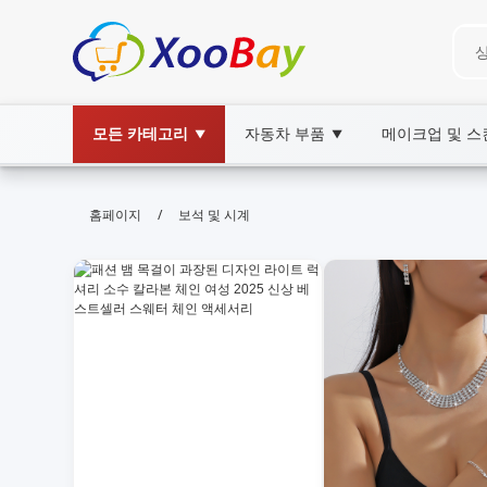
모든 카테고리
자동차 부품
메이크업 및 
▼
▼
보석 및 시계 | XOOBAY B2B/B2C M
/
홈페이지
보석 및 시계
보석, 시계, 주얼리, wholesale 보석 및 시계, X
보석과 시계 쇼핑 정보와 트렌드 안내