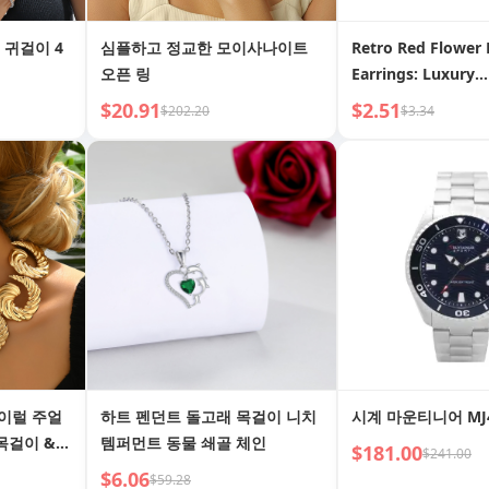
 귀걸이 4
심플하고 정교한 모이사나이트
Retro Red Flower 
오픈 링
Earrings: Luxury
Temperament & Ex
$20.91
$2.51
$202.20
$3.34
Hong Kong Style
스파이럴 주얼
하트 펜던트 돌고래 목걸이 니치
시계 마운티니어 MJ4
목걸이 &
템퍼먼트 동물 쇄골 체인
$181.00
$241.00
드 웨딩 선
$6.06
$59.28