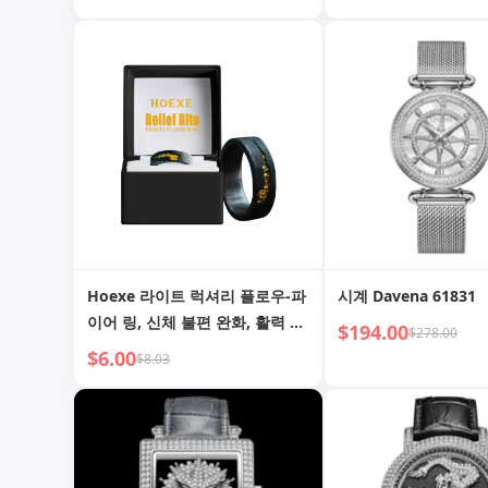
상 엣지 다크 글램 나이트용
물, 시대를 초월하는 
드카펫 글래머
Hoexe 라이트 럭셔리 플로우-파
시계 Davena 61831
이어 링, 신체 불편 완화, 활력 증
$194.00
$278.00
진 남성 건강 데일리 휴대용 관리
$6.00
$8.03