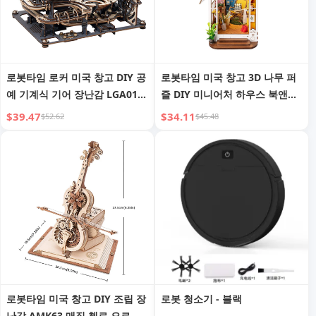
로봇타임 로커 미국 창고 DIY 공
로봇타임 미국 창고 3D 나무 퍼
예 기계식 기어 장난감 LGA01
즐 DIY 미니어처 하우스 북앤드
마블 나이트 시티 3D 나무 퍼즐
TGB06 가든 하우스 책꽂이 (드
$39.47
$34.11
$52.62
$45.48
(드롭 배송용)
롭 배송용)
로봇타임 미국 창고 DIY 조립 장
로봇 청소기 - 블랙
난감 AMK63 매직 첼로 오르골