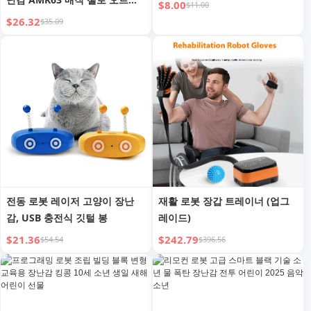
$8.00
$11.00
모델 키트 3D 나무 퍼즐 (드롭 배
$26.32
$35.09
송용)
전동 로봇 레이저 고양이 장난
재활 로봇 장갑 트레이너 (업그
감, USB 충전식 깃털 봉
레이드)
$21.36
$242.79
$54.54
$396.56