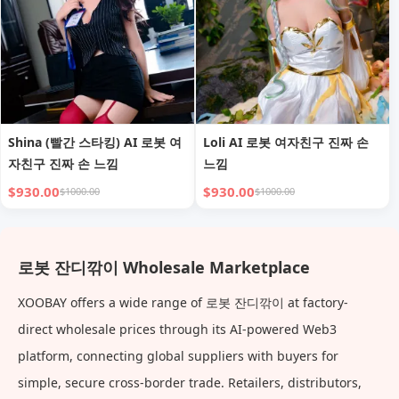
Shina (빨간 스타킹) AI 로봇 여
Loli AI 로봇 여자친구 진짜 손
자친구 진짜 손 느낌
느낌
$930.00
$930.00
$1000.00
$1000.00
로봇 잔디깎이 Wholesale Marketplace
XOOBAY offers a wide range of 로봇 잔디깎이 at factory-
direct wholesale prices through its AI-powered Web3
platform, connecting global suppliers with buyers for
simple, secure cross-border trade. Retailers, distributors,