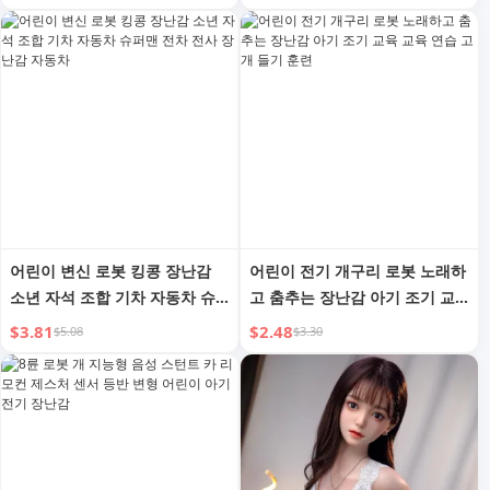
명 편리한 가젯
어린이 변신 로봇 킹콩 장난감
어린이 전기 개구리 로봇 노래하
소년 자석 조합 기차 자동차 슈
고 춤추는 장난감 아기 조기 교
퍼맨 전차 전사 장난감 자동차
육 교육 연습 고개 들기 훈련
$3.81
$2.48
$5.08
$3.30