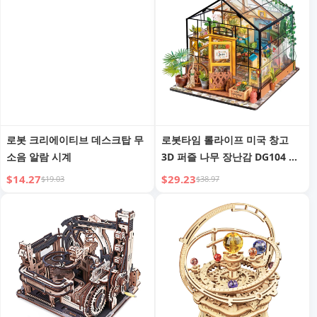
로봇 크리에이티브 데스크탑 무
로봇타임 롤라이프 미국 창고
소음 알람 시계
3D 퍼즐 나무 장난감 DG104 캐
시의 꽃집 DIY 미니어처 하우스
$14.27
$29.23
$19.03
$38.97
드롭쉬핑