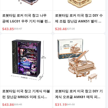
로봇타임 로커 미국 창고 나무
로봇타임 로커 미국 창고 DIY 수
공예 LGC01 우주 기지 마블 런
제 조립 장난감 AMK51 별이 빛
DIY 조립 장난감 3D 나무 퍼즐
나는 밤 모델 키트 3D 나무 퍼즐
$43.85
$20.46
$58.47
$27.28
드롭쉬핑
드롭쉬핑
로봇타임 미국 창고 기계식 마블
로봇타임 로커 미국 창고 DIY 기
런 장난감 MR02S 미래 도시
계식 오르골 AMK81 매직 피아
DIY 키트 3D 플라스틱 퍼즐 드
노 모델 키트 3D 나무 퍼즐 드롭
$43.86
$31.19
$58.48
$41.58