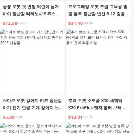
공룡 로봇 핏 변형 어린이 남자
프로그래밍 로봇 조립 교육용 빌
아이 장난감 티라노사우루스 킹
딩 블록 장난감 변신 6-12 킹콩
콩 메카 모델 6 퍼즐 8-12세
10세 10 남아 새해 및 생일 선물
$12.38
$31.40
$16.50
$41.86
스마트 로봇 강아지 키즈 장난감
추격 로봇 소모품 X10 세척액
아기 전기 인공 기계 강아지 노
X20 ProPlus 엣지 롤러 브러시
래하고 춤추는 2025 신상품
먼지 수집 백 청소 천에 적용 가
$5.88
$13.01
$7.84
$17.35
능