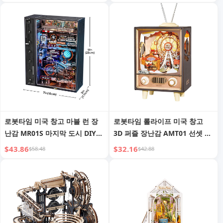
롭쉬핑
쉬핑
로봇타임 미국 창고 마블 런 장
로봇타임 롤라이프 미국 창고
난감 MR01S 마지막 도시 DIY
3D 퍼즐 장난감 AMT01 선셋 카
키트 기계식 3D 플라스틱 퍼즐
니발 오르골 DIY 미니어처 하우
$43.86
$32.16
$58.48
$42.88
드롭쉬핑
스 드롭쉬핑