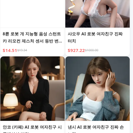
8륜 로봇 개 지능형 음성 스턴트
샤오우 AI 로봇 여자친구 진짜
카 리모컨 제스처 센서 등반 변
터치
형 어린이 아기 전기 장난감
$14.51
$927.22
$19.34
$1000.00
안코 (카페) AI 로봇 여자친구 시
낸시 AI 로봇 여자친구 진짜 손