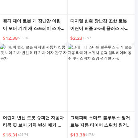
원격 제어 로봇 개 장난감 어린
디지털 변환 장난감 조합 로봇
이 모터 기계 개 스프레이 스마
어린이 퍼즐 3-6세 플러스 사이
트 자동차 애완동물 개 소년 생
즈 남아 조립 글자 빌딩 블록 선
$12.38
$2.23
$16.50
$2.97
일 선물
물
어린이 변신 로봇 슈퍼맨 자동차
그래피티 스마트 블루투스 핑거
킹콩 핏 보이 기차 변신 메카 기
로봇 자동 타이머 스위치 원격
차 여자 완구 자동차
엘리베이터 콩 주머니 스위치 조
$16.31
$13.38
$21.74
$17.84