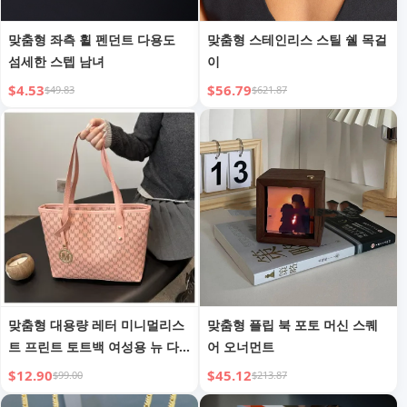
맞춤형 좌측 휠 펜던트 다용도
맞춤형 스테인리스 스틸 쉘 목걸
섬세한 스텝 남녀
이
$4.53
$56.79
$49.83
$621.87
맞춤형 대용량 레터 미니멀리스
맞춤형 플립 북 포토 머신 스퀘
트 프린트 토트백 여성용 뉴 다
어 오너먼트
이아몬드 격자 통근 숄더백
$12.90
$45.12
$99.00
$213.87