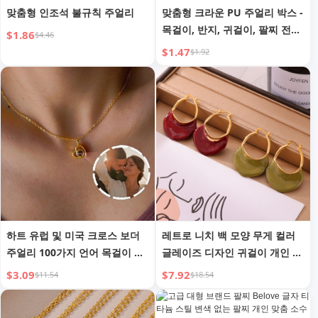
맞춤형 인조석 불규칙 주얼리
맞춤형 크라운 PU 주얼리 박스 -
목걸이, 반지, 귀걸이, 팔찌 전시
$1.86
$4.46
및 포장 케이스
$1.47
$1.92
하트 유럽 및 미국 크로스 보더
레트로 니치 백 모양 무게 컬러
주얼리 100가지 언어 목걸이 여
글레이즈 디자인 귀걸이 개인 맞
성 프로젝션 맞춤 HD 사진 발렌
춤형 다용도 티타늄 스틸 금도금
$3.09
$7.92
$11.54
$18.54
타인 데이 선물
귀 주얼리