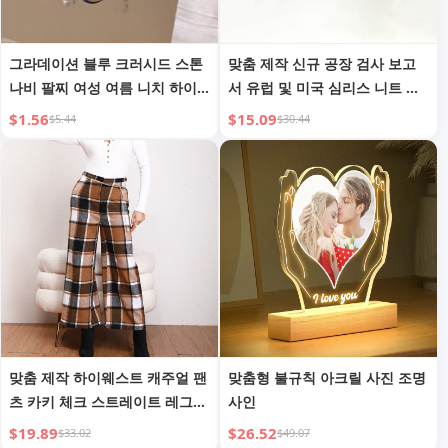
그라데이션 블루 크러시드 스톤
맞춤 제작 신규 공장 검사 보고
나비 팔찌 여성 여름 니치 하이
서 유럽 및 미국 심리스 니트 레
엔드 템퍼먼트 핸드 주얼리 학생
깅스 여성 투명 라지 사이즈 통
$1.56
$15.09
$5.44
$30.44
최고의 친구 맞춤형 팔찌
합 팬츠 플러시 블랙
맞춤 제작 하이웨스트 캐주얼 팬
맞춤형 불규칙 아크릴 사진 조명
츠 카키 체크 스트레이트 레그
사인
와이드 레그 팬츠
$19.89
$26.52
$33.02
$49.07