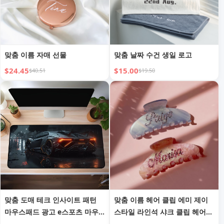
맞춤 이름 자매 선물
맞춤 날짜 수건 생일 로고
$24.45
$15.00
$40.51
$19.50
맞춤 도매 테크 인사이트 패턴
맞춤 이름 헤어 클립 에미 제이
마우스패드 광고 e스포츠 마우
스타일 라인석 샤크 클립 헤어
스패드
클로 헤어 액세서리 이름 헤어