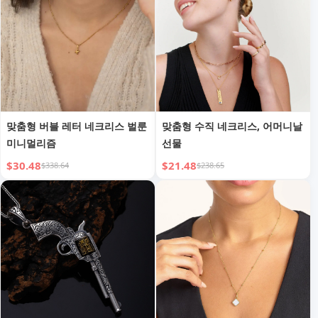
맞춤형 버블 레터 네크리스 벌룬
맞춤형 수직 네크리스, 어머니날
미니멀리즘
선물
$30.48
$21.48
$338.64
$238.65