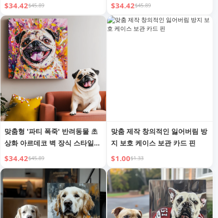
텍스처 벽 예술 장식
에디션 텍스처 아트워크
$34.42
$34.42
$45.89
$45.89
맞춤형 '파티 폭죽' 반려동물 초
맞춤 제작 창의적인 잃어버림 방
상화 아르데코 벽 장식 스타일
지 보호 케이스 보관 카드 핀
스페셜 에디션 텍스처 아트워크
$34.42
$1.00
$45.89
$1.33