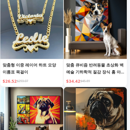
맞춤형 이중 레이어 하트 모양
맞춤 큐비즘 반려동물 초상화 벽
이름표 목걸이
예술 기하학적 질감 장식 홈 아
트 데코 스타일
$26.52
$34.42
$293.07
$45.89