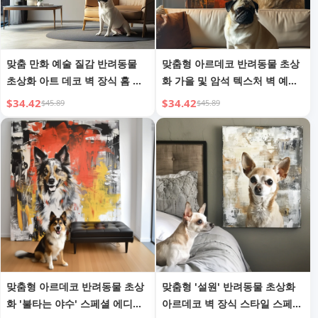
맞춤 만화 예술 질감 반려동물
맞춤형 아르데코 반려동물 초상
초상화 아트 데코 벽 장식 홈 또
화 가을 및 암석 텍스처 벽 예술
는 사무실
장식
$34.42
$34.42
$45.89
$45.89
맞춤형 아르데코 반려동물 초상
맞춤형 '설원' 반려동물 초상화
화 '불타는 야수' 스페셜 에디션
아르데코 벽 장식 스타일 스페셜