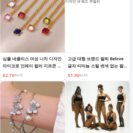
심플 네클리스 여성 니치 디자인
고급 대형 브랜드 팔찌 Belove
마이크로 인레이 컬러 지르콘 네
글자 티타늄 스틸 변색 없는 팔
클리스 개인 맞춤형 클라비클 체
찌 개인 맞춤 소수 디자인 넷 레
$2.70
$1.90
$8.10
$2.53
인 주얼리
드 주얼리