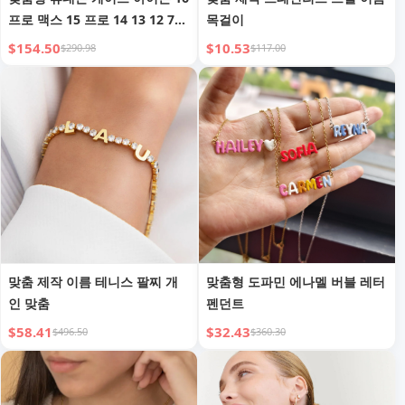
프로 맥스 15 프로 14 13 12 72
목걸이
UV 프린팅 맞춤 가능 밸런타인
$154.50
$10.53
$290.98
$117.00
데이 선물 완벽한 선물 친구 및
가족
맞춤 제작 이름 테니스 팔찌 개
맞춤형 도파민 에나멜 버블 레터
인 맞춤
펜던트
$58.41
$32.43
$496.50
$360.30