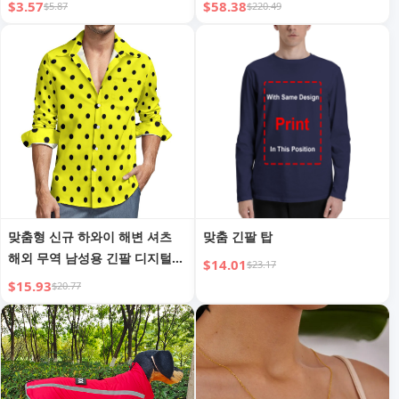
$3.57
$58.38
$5.87
$220.49
맞춤형 신규 하와이 해변 셔츠
맞춤 긴팔 탑
해외 무역 남성용 긴팔 디지털
$14.01
$23.17
프린팅 셔츠 물방울 무늬
$15.93
$20.77