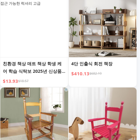
친환경 책상 매트 책상 학생 케
4단 인출식 회전 책장
어 학습 식탁보 2025년 신상품
$410.13
$682.19
사무실 보호 패드 접근 가능한
$13.93
$18.57
럭셔리 고급