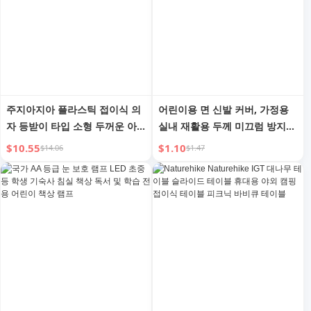
주지아지아 플라스틱 접이식 의
어린이용 면 신발 커버, 가정용
자 등받이 타입 소형 두꺼운 아
실내 재활용 두께 미끄럼 방지
동 유치원 소형 의자 만화 아동
밑창 초등학생 컴퓨터 시설 부티
$10.55
$1.10
$14.06
$1.47
접이식
성인용