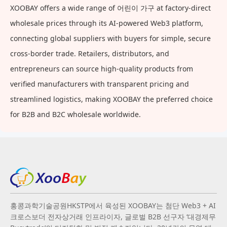
XOOBAY offers a wide range of 어린이 가구 at factory-direct
wholesale prices through its AI-powered Web3 platform,
connecting global suppliers with buyers for simple, secure
cross-border trade. Retailers, distributors, and
entrepreneurs can source high-quality products from
verified manufacturers with transparent pricing and
streamlined logistics, making XOOBAY the preferred choice
for B2B and B2C wholesale worldwide.
홍콩과학기술공원HKSTP에서 육성된 XOOBAY는 첨단 Web3 + AI
크로스보더 전자상거래 인프라이자, 글로벌 B2B 선구자 ‘대경제무