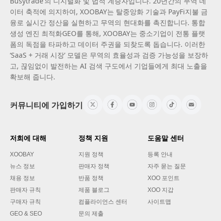
Busytrade’의 디지털화 및 법적 계승자입니다. 20년간의 무역 데
이터 축적에 의지하여, XOOBAY는 탈중앙화 기술과 PayFi지불 금
융로 실시간 정산을 실현하고 무역의 현대화를 촉진합니다. 통합
생성 엔진 최적화GEO를 통해, XOOBAY는 중소기업이 전통 플랫
폼의 독점을 타파하고 데이터 주권을 되찾도록 돕습니다. 이러한
‘SaaS + 거래 시장’ 모델은 무역의 효율성과 검증 가능성을 보장하
고, 끊임없이 발전하는 AI 검색 구도에서 기업들에게 최대 노출을
확보해 줍니다.
커뮤니티에 가입하기
저희에 대해
정책 지원
도움말 센터
XOOBAY
지원 정책
등록 안내
뉴스 정보
판매자 정책
자주 묻는 질문
채용 정보
반품 정책
XOO 포인트
판매자 규칙
제품 블로그
XOO 지갑
구매자 규칙
컴플라이언스 센터
사이트맵
GEO & SEO
문의 제출