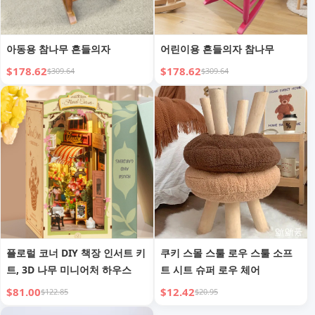
아동용 참나무 흔들의자
어린이용 흔들의자 참나무
$178.62
$178.62
$309.64
$309.64
플로럴 코너 DIY 책장 인서트 키
쿠키 스몰 스툴 로우 스툴 소프
트, 3D 나무 미니어처 하우스
트 시트 슈퍼 로우 체어
$81.00
$12.42
$122.85
$20.95