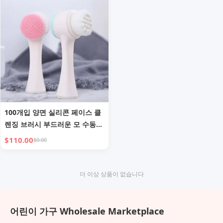
100개입 양면 실리콘 페이스 클
렌징 브러시 부드러운 모 수동
피부 클렌저 각질 제거 및 블랙
$110.00
$0.00
헤드 제거
더 이상 상품이 없습니다
어린이 가구 Wholesale Marketplace