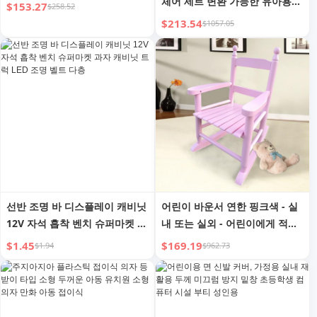
체어 세트 변환 가능한 유아용
$153.27
$258.52
라운지 다기능 팔걸이 의자 놀이
$213.54
$1057.05
용
선반 조명 바 디스플레이 캐비닛
어린이 바운서 연한 핑크색 - 실
12V 자석 흡착 벤치 슈퍼마켓 과
내 또는 실외 - 어린이에게 적합
자 캐비닛 트럭 LED 조명 벨트
- 내구성
$1.45
$169.19
$1.94
$962.73
다층