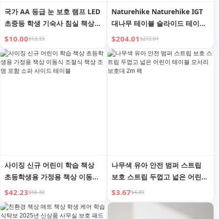
국가 AA 등급 눈 보호 램프 LED
Naturehike Naturehike IGT
초중등 학생 기숙사 침실 책상
대나무 테이블 슬라이드 테이블
독서 및 학습 전용 어린이 책상
휴대용 야외 캠핑 접이식 테이블
$10.00
$204.01
$13.33
$272.01
램프
피크닉 바비큐 테이블
사이징 신규 어린이 학습 책상
나무색 유아 안전 범퍼 스트립
초등학생용 가정용 책상 이동식
보호 스트립 두껍고 넓은 어린이
조절식 책상 조명 포함 소파 사
테이블 모서리 보호대 2m 팩
$42.23
$3.67
$56.30
$4.89
이드 테이블