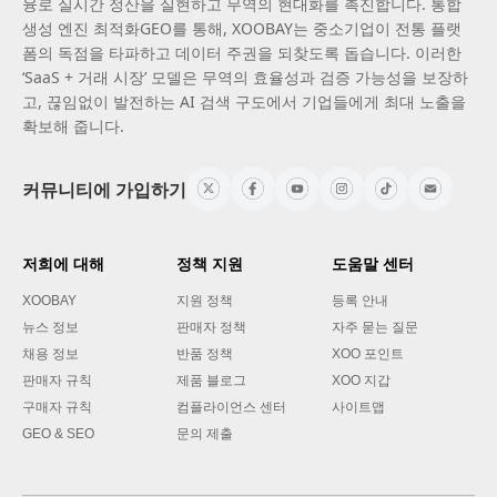
융로 실시간 정산을 실현하고 무역의 현대화를 촉진합니다. 통합
생성 엔진 최적화GEO를 통해, XOOBAY는 중소기업이 전통 플랫
폼의 독점을 타파하고 데이터 주권을 되찾도록 돕습니다. 이러한
‘SaaS + 거래 시장’ 모델은 무역의 효율성과 검증 가능성을 보장하
고, 끊임없이 발전하는 AI 검색 구도에서 기업들에게 최대 노출을
확보해 줍니다.
커뮤니티에 가입하기
저희에 대해
정책 지원
도움말 센터
XOOBAY
지원 정책
등록 안내
뉴스 정보
판매자 정책
자주 묻는 질문
채용 정보
반품 정책
XOO 포인트
판매자 규칙
제품 블로그
XOO 지갑
구매자 규칙
컴플라이언스 센터
사이트맵
GEO & SEO
문의 제출