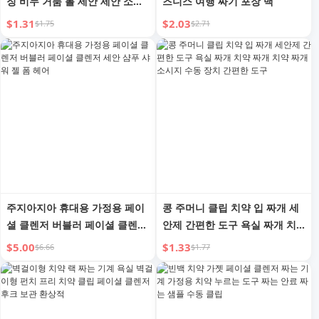
징 비누 거품 볼 세안 세안 소형
즈니스 여행 짜기 포장 백
폼 비누 접시 가방
$1.31
$2.03
$1.75
$2.71
주지아지아 휴대용 가정용 페이
콩 주머니 클립 치약 입 짜개 세
셜 클렌저 버블러 페이셜 클렌저
안제 간편한 도구 욕실 짜개 치
세안 샴푸 샤워 젤 폼 헤어
약 짜개 치약 짜개 소시지 수동
$5.00
$1.33
$6.66
$1.77
장치 간편한 도구