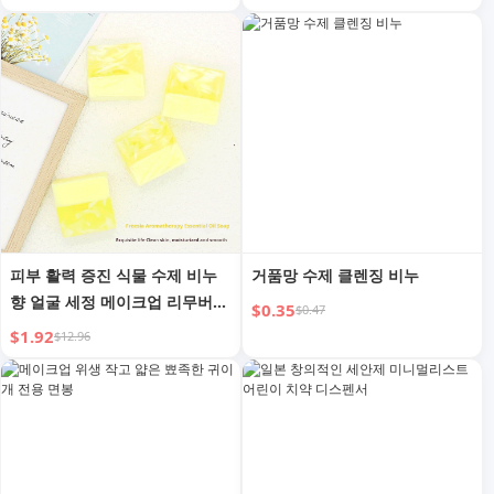
Face Wash Gadget Foam to
Kill Bubbles
피부 활력 증진 식물 수제 비누
거품망 수제 클렌징 비누
향 얼굴 세정 메이크업 리무버
$0.35
$0.47
전신 사용 가능
$1.92
$12.96