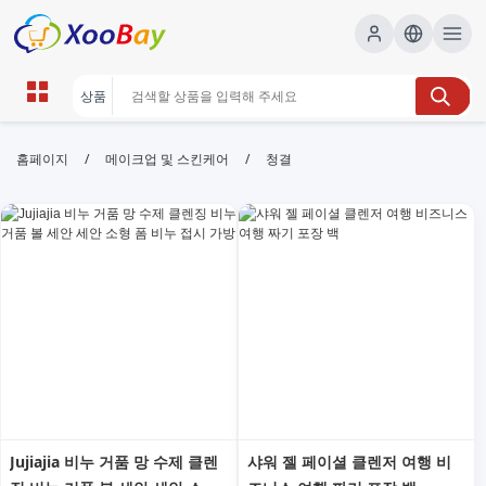
청결 | XOOBAY B2B/B2C Marketplace
/
/
홈페이지
메이크업 및 스킨케어
청결
청결,위생,생활팁, wholesale 청결, XOOBAY
청결 관리와 위생 실천 핵심 정보제공
Jujiajia 비누 거품 망 수제 클렌
샤워 젤 페이셜 클렌저 여행 비