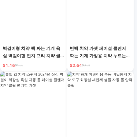
벽걸이형 치약 랙 짜는 기계 욕
빈백 치약 가젯 페이셜 클렌저
실 벽걸이형 펀치 프리 치약 클
짜는 기계 가정용 치약 누르는
립 페이셜 클렌저 후크 보관 환
도구 짜는 안료 짜는 샘플 수동
$1.16
$2.64
$1.55
$3.52
상적
클립