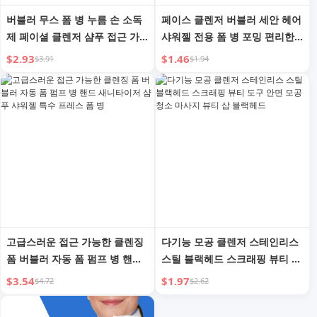
버블러 무스 폼 병 누름 손 소독
페이스 클렌저 버블러 세안 헤어
제 페이셜 클렌저 샴푸 접근 가
샤워젤 전용 폼 병 포밍 편리한
능한 럭셔리 거품 용기 분할 용
가젯 샴푸 버블러
$2.93
$1.46
$3.91
$1.94
기 소화기 병
고급스러운 접근 가능한 클렌징
다기능 모공 클렌저 스테인리스
폼 버블러 자동 폼 펌프 병 핸드
스틸 블랙헤드 스크래핑 뷰티 도
새니타이저 샴푸 샤워젤 특수 프
구 안면 모공 청소 마사지 뷰티
$3.54
$1.97
$4.72
$2.62
레스 폼 병
삽 블랙헤드