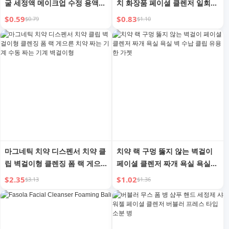
굴 세정액 메이크업 수정 용액
치 화장품 페이셜 클렌저 일회용
귀 청소 의료용 멸균 주머니 세
스킨케어 액체 세트 여행 수납
$0.59
$0.83
$0.79
$1.10
척
병
마그네틱 치약 디스펜서 치약 클
치약 랙 구멍 뚫지 않는 벽걸이
립 벽걸이형 클렌징 폼 랙 게으
페이셜 클렌저 짜개 욕실 욕실
른 치약 짜는 기계 수동 짜는 기
벽 수납 클립 유용한 가젯
$2.35
$1.02
$3.13
$1.36
계 벽걸이형