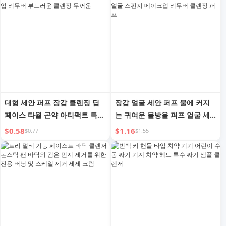
대형 세안 퍼프 장갑 클렌징 딥
장갑 얼굴 세안 퍼프 물에 커지
페이스 타월 곤약 아티팩트 특수
는 귀여운 물방울 퍼프 얼굴 세
스펀지 메이크업 리무버 부드러
안 도구 얼굴 닦기 얼굴 스펀지
$0.58
$1.16
$0.77
$1.55
운 클렌징 두꺼운
메이크업 리무버 클렌징 퍼프