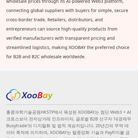
wholesale prices through its AI-powered Web3 platform,
connecting global suppliers with buyers for simple, secure
cross-border trade. Retailers, distributors, and
entrepreneurs can source high-quality products from
verified manufacturers with transparent pricing and
streamlined logistics, making XOOBAY the preferred choice
for B2B and B2C wholesale worldwide.
홍콩과학기술공원HKSTP에서 육성된 XOOBAY는 첨단 Web3 + AI
크로스보더 전자상거래 인프라이자, 글로벌 B2B 선구자 ‘대경제무
Busytrade’의 디지털화 및 법적 계승자입니다. 20년간의 무역 데
이터 축적에 의지하여, XOOBAY는 탈중앙화 기술과 PayFi지불 금