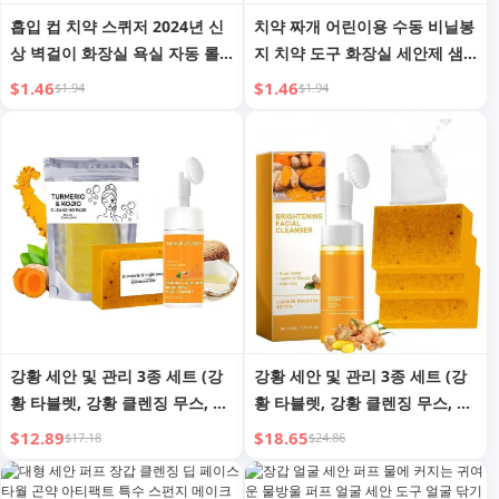
흡입 컵 치약 스퀴저 2024년 신
치약 짜개 어린이용 수동 비닐봉
상 벽걸이 화장실 욕실 자동 롤
지 치약 도구 화장실 세안제 샘
페이셜 클렌저 치약 클립 편리한
플 자동 롤 압력 클립
$1.46
$1.46
$1.94
$1.94
가젯
강황 세안 및 관리 3종 세트 (강
강황 세안 및 관리 3종 세트 (강
황 타블렛, 강황 클렌징 무스, 강
황 타블렛, 강황 클렌징 무스, 강
황 비누 얼굴 세안 스킨케어)
황 비누 얼굴 세안 스킨케어)
$12.89
$18.65
$17.18
$24.86