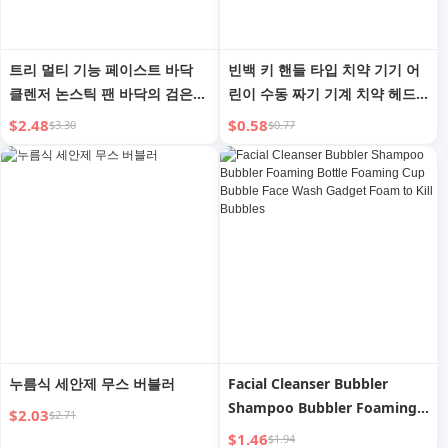
트리 멀티 기능 페이스트 바닥
빈백 키 핸들 타입 치약 기기 어
클렌저 논스틱 팬 바닥의 검은
린이 수동 짜기 기계 치약 헤드
먼지 제거를 위한 전용 버닝 및
특수 짜기 샘플 클렌저
$2.48
$0.58
$3.30
$0.77
스케일 제거 세제 크림
누름식 세안제 무스 버블러
Facial Cleanser Bubbler
Shampoo Bubbler Foaming
$2.03
$2.71
Bottle Foaming Cup Bubble
$1.46
$1.94