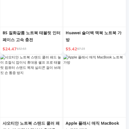
BS 질화갈륨 노트북 태블릿 인터
Huawei 숄더백 맥북 노트북 가
페이스 고속 충전
방
$24.47
$5.42
$32.63
$7.23
샤오티안 노트북 스탠드 쿨러 패
Apple 플래시 매직 MacBook