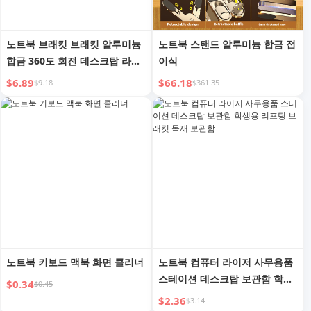
노트북 브래킷 브래킷 알루미늄
노트북 스탠드 알루미늄 합금 접
합금 360도 회전 데스크탑 라디
이식
에이터 상승 랙 걸이 수직 조절
$6.89
$66.18
$9.18
$361.35
지지대 프레임 게임 노트북 휴대
용 베이스 Satchel 사무실
노트북 키보드 맥북 화면 클리너
노트북 컴퓨터 라이저 사무용품
스테이션 데스크탑 보관함 학생
$0.34
$0.45
용 리프팅 브래킷 목재 보관함
$2.36
$3.14