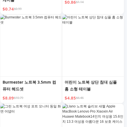
$0.86
$1.14
$0.74
$0.99
Burmester 노트북 3.5mm 컴
어린이 노트북 상단 침대 심플
퓨터 헤드셋
홈 소형 테이블
$8.09
$4.85
$10.79
$6.46