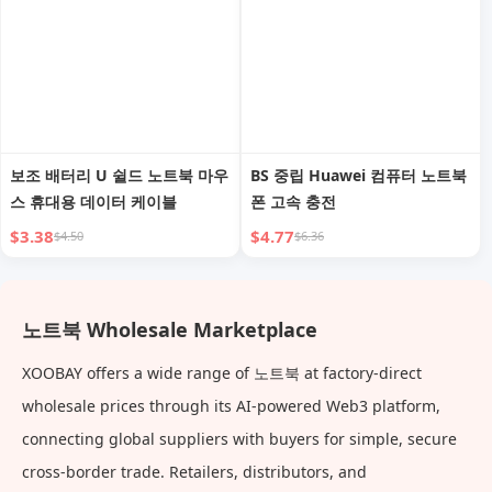
보조 배터리 U 쉴드 노트북 마우
BS 중립 Huawei 컴퓨터 노트북
스 휴대용 데이터 케이블
폰 고속 충전
$3.38
$4.77
$4.50
$6.36
노트북 Wholesale Marketplace
XOOBAY offers a wide range of 노트북 at factory-direct
wholesale prices through its AI-powered Web3 platform,
connecting global suppliers with buyers for simple, secure
cross-border trade. Retailers, distributors, and