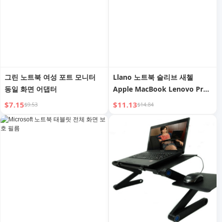
그린 노트북 여성 포트 모니터
Llano 노트북 슬리브 새첼
동일 화면 어댑터
Apple MacBook Lenovo Pro
Xiaoxin Air Huawei
$7.15
$11.13
$9.53
$14.84
Matebook14인치 여성용 15.6
인치 13.3 여성용 아름다운 16
보호 케이스