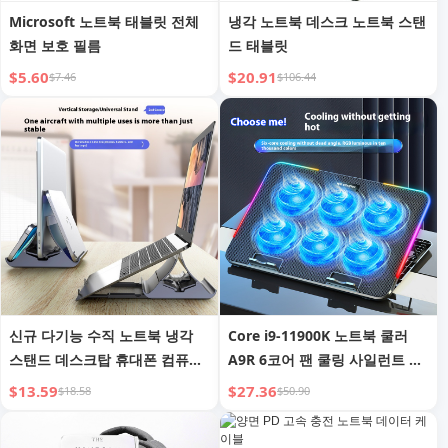
Microsoft 노트북 태블릿 전체
냉각 노트북 데스크 노트북 스탠
화면 보호 필름
드 태블릿
$5.60
$20.91
$7.46
$106.44
신규 다기능 수직 노트북 냉각
Core i9-11900K 노트북 쿨러
스탠드 데스크탑 휴대폰 컴퓨터
A9R 6코어 팬 쿨링 사일런트 게
태블릿 범용 스토리지 스탠드 아
이밍 노트북 쿨링 베이스 RGB
$13.59
$27.36
$18.58
$50.90
티팩트
쿨링 스탠드