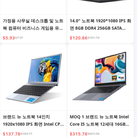
가정용 사무실 데스크톱 및 노트
14.0" 노트북 1920*1080 IPS 화
북 컴퓨터 비즈니스 게임용 유선
면 8GB DDR4 256GB SATA
USB 무소음 마우스
Intel N4000 노트북 I3 브랜드
$5.93
$120.86
$7.91
$161.14
뉴 노트북
브랜드 뉴 노트북 14인치
MOQ 1 브랜드 뉴 노트북 Intel
1920x1080 IPS 화면 Intel CPU
Core I5 노트북 12세대 16GB
8GB 256GB 가장 저렴한
512GB 15.6인치 Ordinateur
$137.78
$315.78
$183.71
$421.04