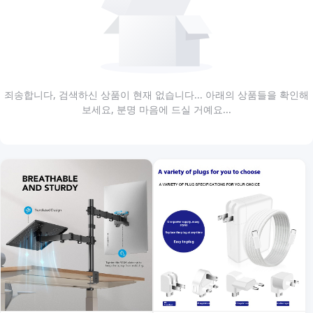
죄송합니다, 검색하신 상품이 현재 없습니다... 아래의 상품들을 확인해
보세요, 분명 마음에 드실 거예요...