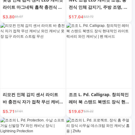
라이트 마그네틱 흡착 충전식 스
전식 인체 감지기, 주방 조명, 옷
마트 무선 자체 접착 주방 와인
장, 와인 캐비닛, 마그네틱 조명
$3.80
$17.04
$5.07
$22.72
캐비닛 야간 조명 바
바
리모컨 인체 감지 센서 라이트
조조 L. Pd. Calligrap. 창의적인
바 충전식 자가 접착 무선 캐비
레터 북 스탠드 북엔드 장식 현
닛 와인 캐비닛 옷장 입구 라이
대적인 라이트 럭셔리 와인 캐비
$5.71
$19.67
$7.61
$26.22
트 스트립 무선
닛 | 펜 메서드