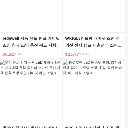
Jedewell 자동 유도 램프 캐비닛
WRIGLEY 슬림 캐비닛 조명 적
조명 침대 조명 충전 복도 자체
외선 센서 램프 재충전식 스마트
접착 와인 캐비닛 신발장 입구
자가 접착식 무선 야간 조명 와
$6.32
$25.77
$8.43
$34.36
조명 바
인 캐비닛 천장 조명 포함
옷장 인체 감지 센서 LED 캐비닛
NVC 조명 LED 캐비닛 조명, 충