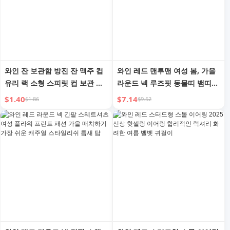
와인 잔 보관함 방진 잔 맥주 컵
와인 레드 맨투맨 여성 봄, 가을
유리 랙 소형 스피릿 컵 보관 환
라운드 넥 루즈핏 동물띠 뱀띠
상적인 컵 홀더
옷 캐주얼 플리스 안감 플러스
$1.40
$7.14
$1.86
$9.52
사이즈 여성 의류 탑