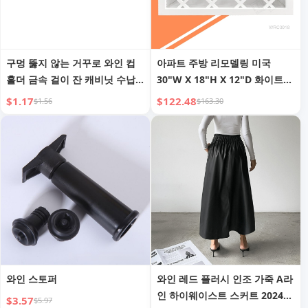
구멍 뚫지 않는 거꾸로 와인 컵
아파트 주방 리모델링 미국
홀더 금속 걸이 잔 캐비닛 수납
30"W X 18"H X 12"D 화이트
선반 수납 랙 라이트 럭셔리
우드 와인 랙 무료 배송
$1.17
$122.48
$1.56
$163.30
WRC3018 주방 벽 캐비닛
와인 스토퍼
와인 레드 플러시 인조 가죽 A라
인 하이웨이스트 스커트 2024
$3.57
$5.97