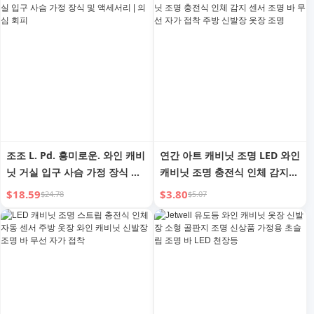
조조 L. Pd. 흥미로운. 와인 캐비
연간 아트 캐비닛 조명 LED 와인
닛 거실 입구 사슴 가정 장식 및
캐비닛 조명 충전식 인체 감지
액세서리 | 의심 회피
센서 조명 바 무선 자가 접착 주
$18.59
$3.80
$24.78
$5.07
방 신발장 옷장 조명