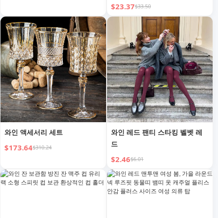
유럽 및 미국 가을/겨울 패션 신
$23.37
$33.50
상 크로스보더 가죽 스커트
와인 액세서리 세트
와인 레드 팬티 스타킹 벨벳 레
드
$173.64
$310.24
$2.46
$6.01