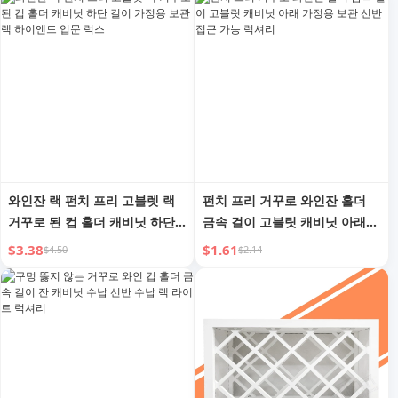
와인잔 랙 펀치 프리 고블렛 랙
펀치 프리 거꾸로 와인잔 홀더
거꾸로 된 컵 홀더 캐비닛 하단
금속 걸이 고블릿 캐비닛 아래
걸이 가정용 보관 랙 하이엔드
가정용 보관 선반 접근 가능 럭
$3.38
$1.61
$4.50
$2.14
입문 럭스
셔리