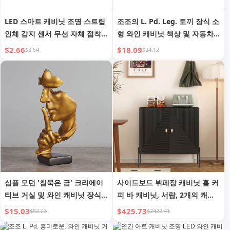
LED 스마트 캐비닛 조명 스트립
조조의 L. Pd. Leg. 토끼 장식 소
인체 감지 센서 무선 자체 접착
형 와인 캐비닛 책상 및 자동차
충전식 주방 와인 캐비닛 의류
티 테이블 장식 | 두꺼운 다리
$2.66
$18.09
$3.54
$24.12
및 신발 캐비닛 복도
심플 모던 '침묵은 금' 크리에이
사이드보드 뷔페장 캐비닛 홈 커
티브 거실 및 와인 캐비닛 장식
피 바 캐비닛, 서랍, 2개의 캐비
소품
닛 및 6병 와인 랙 포함, 거실 또
$15.03
$425.73
$82.23
$2422.41
는 주방 식당 홈 데코 블랙