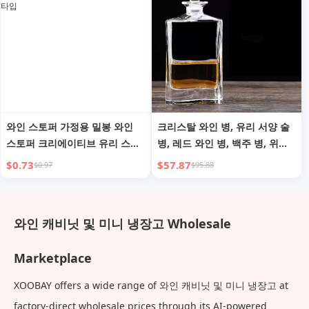
와인 스토퍼 가정용 밀봉 와인
크리스탈 와인 병, 유리 서양 술
스토퍼 크리에이티브 유리 스토
병, 레드 와인 병, 백주 병, 위스
퍼 미니 신선도 유지 스토퍼 와
키 빈 병, 와인 포트, 장식용 저장
$0.73
$57.87
$0.97
$95.88
인 스토퍼 병 뚜껑 풀아웃 타입
병, 디캔터
와인 캐비닛 및 미니 냉장고 Wholesale
Marketplace
XOOBAY offers a wide range of 와인 캐비닛 및 미니 냉장고 at
factory-direct wholesale prices through its AI-powered