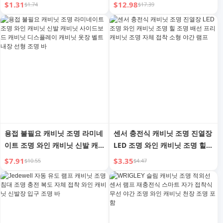
명 작은 야간등이 있는 적외선
스플레이 캐비닛 조명 바 LED 슬
$1.31
$12.98
$1.74
$17.39
센서 램프 벤치 조명
롯 프리 라인 극도로 좁고 초박
형
용접 불필요 캐비닛 조명 라미네
센서 충전식 캐비닛 조명 진열장
이트 조명 와인 캐비닛 신발 캐
LED 조명 와인 캐비닛 조명 힐
비닛 사이드보드 캐비닛 디스플
조명 배선 프리 캐비닛 조명 자
$7.91
$3.35
$10.55
$4.47
레이 캐비닛 옷장 벨트 내장 선
체 접착 소형 야간 램프
형 조명 바