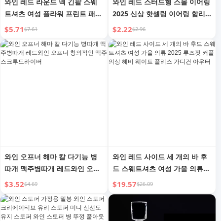
와인 레드 라운드 넥 긴팔 스웨
와인 레드 스터드형 스몰 이어링
트셔츠 여성 플라워 프린트 패션
2025 신상 핫셀링 이어링 합리
가을 매치하기 가장 쉬운 캐주얼
적인 럭셔리 화려한 여름 벨벳
$5.71
$2.22
$7.61
$2.96
스타일리쉬 틈새 탑
귀걸이
와인 오프너 해마 칼 다기능 병
와인 레드 사이드 세 개의 바 후
따개 맥주병따개 레드와인 오프
드 스웨트셔츠 여성 가을 의류
너 창의적인 맥주 스크루드라이
2025 루즈핏 커플 의상 헤비 웨
$3.52
$19.57
$4.69
$26.09
버
이트 플리스 가디건 아우터