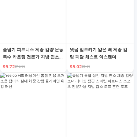
줄넘기 피트니스 체중 감량 운동
윗몸 일으키기 얇은 배 체중 감
특수 카운팅 전문가 지방 연소
량 페달 체스트 익스팬더
중력 중량 베어링 공 여성 성인
$9.72
$5.02
$12.96
$6.69
디지털 로프