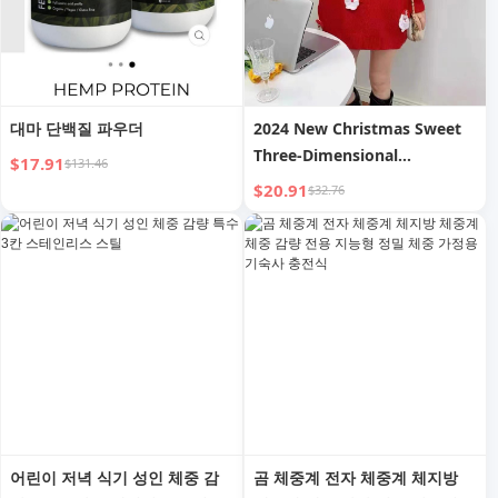
대마 단백질 파우더
2024 New Christmas Sweet
Three-Dimensional
$17.91
$131.46
Craftsmanship Autumn and
$20.91
$32.76
Winter Thickened Lazy Style
Loose Pullover Women s
Sweater
어린이 저녁 식기 성인 체중 감
곰 체중계 전자 체중계 체지방