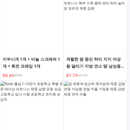
이쑤시개 1개 + 비늘 스크래퍼 1
격렬한 땀 증진 허리 지지 여성
개 + 회전 프레임 1개
용 달리기 지방 연소 땀 남성용
스포츠 지방 감소 피트니스 복부
$0.45
$7.73
$0.60
$10.30
수축 몸매 관리 허리 슬리밍 코
르셋 체중 감량