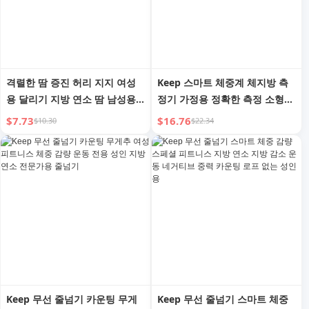
격렬한 땀 증진 허리 지지 여성
Keep 스마트 체중계 체지방 측
용 달리기 지방 연소 땀 남성용
정기 가정용 정확한 측정 소형
스포츠 지방 감소 피트니스 복부
체중 감량 지방 감소 건강 기숙
$7.73
$16.76
$10.30
$22.34
수축 몸매 관리 허리 슬리밍 코
사 전자 저울
르셋 체중 감량
Keep 무선 줄넘기 카운팅 무게
Keep 무선 줄넘기 스마트 체중