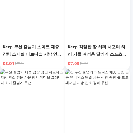
Keep 무선 줄넘기 스마트 체중
Keep 격렬한 땀 허리 서포터 허
감량 스페셜 피트니스 지방 연소
리 거들 여성용 달리기 스포츠
지방 감소 운동 네거티브 중력
체지방 연소 체중 감량 남성 피
$8.01
$7.03
$10.68
$9.37
카운팅 로프 없는 성인용
트니스 복부 수축 및 바디 슬리
밍 땀 벨트