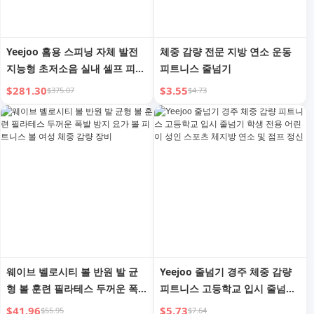
Yeejoo 홈용 스피닝 자체 발전
체중 감량 전문 지방 연소 운동
지능형 초저소음 실내 셀프 피트
피트니스 줄넘기
니스 운동 체중 감량 장비 K7
$281.30
$3.55
$375.07
$4.73
웨이브 벨로시티 볼 반원 발 균
Yeejoo 줄넘기 경주 체중 감량
형 볼 훈련 필라테스 두꺼운 폭
피트니스 고등학교 입시 줄넘기
발 방지 요가 볼 피트니스 볼 여
학생 전용 어린이 성인 스포츠
$41.96
$5.73
$55.95
$7.64