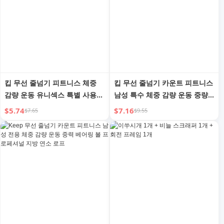
킵 무선 줄넘기 피트니스 체중
킵 무선 줄넘기 카운트 피트니스
감량 운동 유니섹스 특별 사용
남성 특수 체중 감량 운동 중량
성인 중량 볼 프로페셔널 지방
공 전문 지방 연소 줄넘기
$5.74
$7.16
$7.65
$9.55
연소 장비 무선