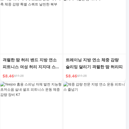
격렬한 땀 허리 밴드 지방 연소
트레이닝 지방 연소 체중 감량
피트니스 여성 허리 지지대 스포
슬리밍 달리기 격렬한 땀 허리띠
츠 훈련 복부 수축 체중 감량 특
$8.46
$8.46
$11.28
$11.28
별 스쿼트 날씬한 복부