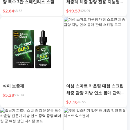
량 특수 3칸 스테인리스 스틸
체중계 체중 감량 전용 지능형
정밀 체중 가정용 기숙사 충전식
$2.64
$19.57
$3.52
$26.09
식이 보충제
여성 스마트 카운팅 대형 스크린
체중 감량 지방 연소 몸매 관리
$5.28
$37.14
스키핑 로프
$7.16
$9.55