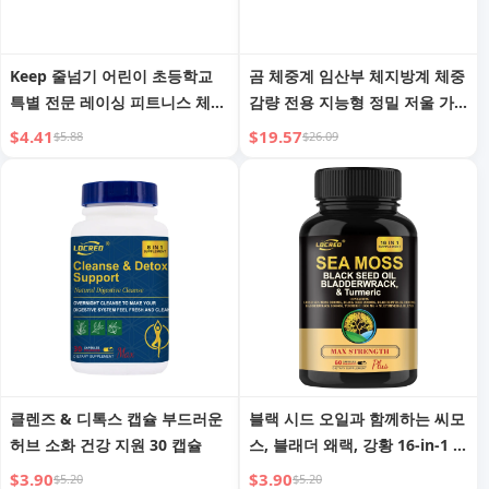
Keep 줄넘기 어린이 초등학교
곰 체중계 임산부 체지방계 체중
특별 전문 레이싱 피트니스 체중
감량 전용 지능형 정밀 저울 가
감량 운동 상급 고등학교 입시
정용 체중 감량 체중 전자 저울
$4.41
$19.57
$5.88
$26.09
시험 초등학교 유치원 초심자
클렌즈 & 디톡스 캡슐 부드러운
블랙 시드 오일과 함께하는 씨모
허브 소화 건강 지원 30 캡슐
스, 블래더 왜랙, 강황 16-in-1 보
충제 관절 지지, 남성 및 여성용
$3.90
$3.90
$5.20
$5.20