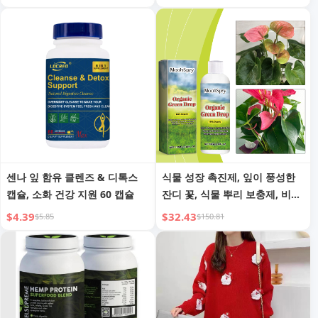
씨모스 캡슐
센나 잎 함유 클렌즈 & 디톡스
식물 성장 촉진제, 잎이 풍성한
캡슐, 소화 건강 지원 60 캡슐
잔디 꽃, 식물 뿌리 보충제, 비료,
영양액
$4.39
$32.43
$5.85
$150.81