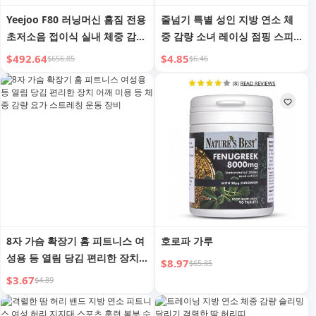
Yeejoo F80 러닝머신 홈짐 전용
줄넘기 특별 성인 지방 연소 체
초저소음 접이식 실내 체중 감량
중 감량 소녀 레이싱 점핑 스피
클라이밍 워킹 머신
릿 피트니스 스포츠 전문가용 지
$492.64
$4.85
$656.85
$6.46
방 감소 로프 훈련 로프
8자 가슴 확장기 홈 피트니스 여
호로파 가루
성용 등 열림 당김 편리한 장치
$8.97
$65.85
어깨 미용 등 체중 감량 요가 스
$3.67
$4.89
트레칭 운동 장비