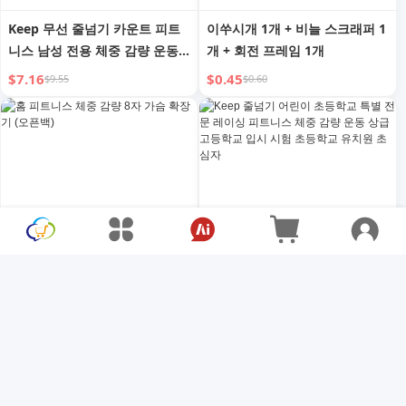
Keep 무선 줄넘기 카운트 피트
이쑤시개 1개 + 비늘 스크래퍼 1
니스 남성 전용 체중 감량 운동
개 + 회전 프레임 1개
중력 베어링 볼 프로페셔널 지방
$7.16
$0.45
$9.55
$0.60
연소 로프
홈 피트니스 체중 감량 8자 가슴
Keep 줄넘기 어린이 초등학교
확장기 (오픈백)
특별 전문 레이싱 피트니스 체중
감량 운동 상급 고등학교 입시
$3.67
$4.41
$4.89
$5.88
시험 초등학교 유치원 초심자