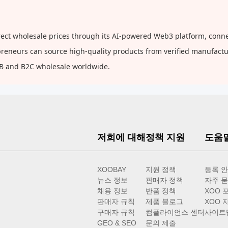
ct wholesale prices through its AI-powered Web3 platform, connec
repreneurs can source high-quality products from verified manufact
2B and B2C wholesale worldwide.
저희에 대해
정책 지원
도움
XOOBAY
지원 정책
등록 
뉴스 정보
판매자 정책
자주 묻
채용 정보
반품 정책
XOO 
판매자 규칙
제품 블로그
XOO 
구매자 규칙
컴플라이언스 센터
사이트
GEO & SEO
문의 제출