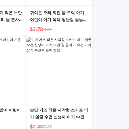
기 작은 노란
귀여운 오리 회전 물 트럭 아기
오리 물 분사
어린이 아기 목욕 장난감 물놀이
적인 가젯 여
남아 여아 회전 테이블 물 분사
$3.78
$5.04
욕실 장난감
턱받이 어린이
순면 거즈 작은 사각형 스카프 아
기 얼굴 수건 신생아 아기 수건
침 흘리기 수건 아기 삼각 수건
$2.48
$3.30