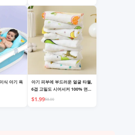
어린이 전용
이식 아기 욕
아기 피부에 부드러운 얼굴 타월,
6겹 고밀도 시어서커 100% 면
정사각형 타월, 트림용 천, 아기
$1.99
$8.00
얼굴 세안용 초부드러운 타월 5
장