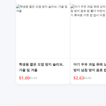
감싸는 수건
랩 타월 (여성용)
학생용 짧은 오염 방지 슬리브,
아기 우유 과일 퓨레 
가을 및 겨울
방지 넘침 방지 음료 
린이 아기 우유 마시기
$1.00
$2.63
$1.33
$3.50
젯 컵 접시 이중 용도