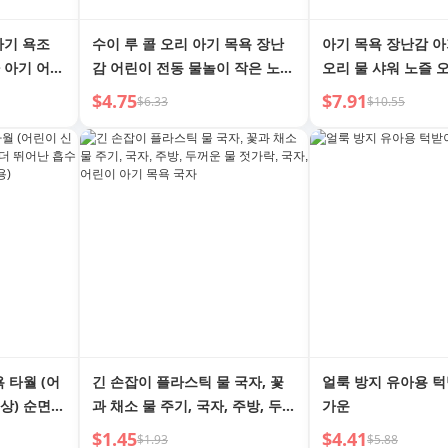
아기 욕조
수이 루 콜 오리 아기 목욕 장난
아기 목욕 장난감 아
 아기 어린
감 어린이 전동 물놀이 작은 노란
오리 물 샤워 노즐 
 수영장
오리 어린이 수영 남아 여아
어린이 물놀이 실용
$4.75
$7.91
$6.33
$10.55
자아이 남자아이
욕 타월 (어
긴 손잡이 플라스틱 물 국자, 꽃
얼룩 방지 유아용 
상) 순면보
과 채소 물 주기, 국자, 주방, 두꺼
가운
빠른 건조,
운 물 젓가락, 국자, 어린이 아기
$1.45
$4.41
$1.93
$5.88