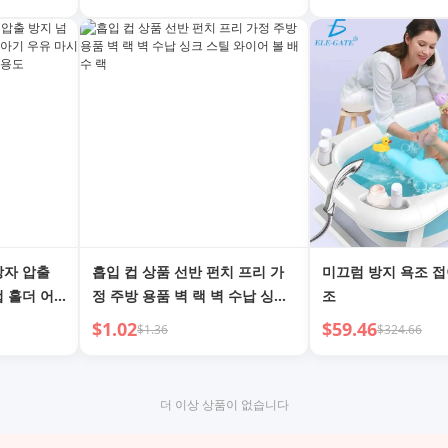
목욕 국자
상자 압출
흡입 컵 상품 선반 펀치 프리 가
미끄럼 방지 욕조 접
컵 홀더 어
정 주방 용품 벽 랙 벽 수납 싱크
조
 휴대용 가
스틸 와이어 볼 배수 랙
$1.02
$59.46
$1.36
$324.66
더 이상 상품이 없습니다