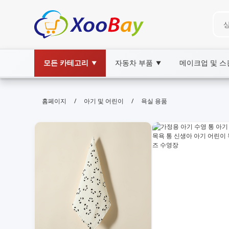
모든 카테고리
자동차 부품
메이크업 및 
▼
▼
욕실 용품 | XOOBAY B2B/B2C Mar
/
/
홈페이지
아기 및 어린이
욕실 용품
욕실용품,샤워기,타월,욕실정리,욕실디자인, whole
다양한 욕실용품을 한곳에서 만나보세요. 샤워기와 타월, 욕