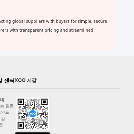
ting global suppliers with buyers for simple, secure
urers with transparent pricing and streamlined
말 센터
XOO 지갑
안내
는 질문
포인트
지갑
맵