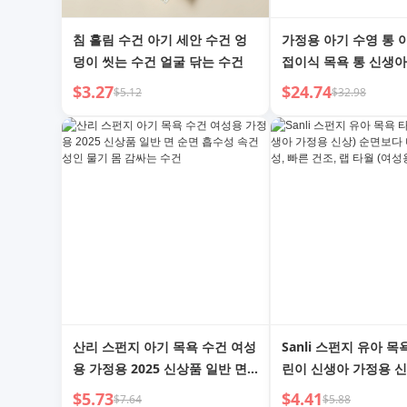
침 흘림 수건 아기 세안 수건 엉
가정용 아기 수영 통 
덩이 씻는 수건 얼굴 닦는 수건
접이식 목욕 통 신생아
이 목욕 통 대형 키즈
$3.27
$24.74
$5.12
$32.98
산리 스펀지 아기 목욕 수건 여성
Sanli 스펀지 유아 목
용 가정용 2025 신상품 일반 면
린이 신생아 가정용 신
순면 흡수성 속건 성인 물기 몸
다 더 뛰어난 흡수성, 
$5.73
$4.41
$7.64
$5.88