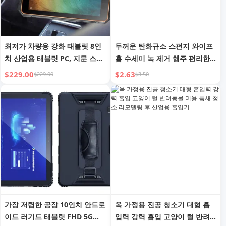
최저가 차량용 강화 태블릿 8인
두꺼운 탄화규소 스펀지 와이프
치 산업용 태블릿 PC, 지문 스캐
홈 수세미 녹 제거 행주 편리한
너, 차량 거치대, 4G GPS 차량
가젯 1M 길이 산업용 오염 제거
$229.00
$2.63
$229.00
$3.50
내 사용용
청소 브러시
가장 저렴한 공장 10인치 안드로
옥 가정용 진공 청소기 대형 흡
이드 러기드 태블릿 FHD 5G
입력 강력 흡입 고양이 털 반려