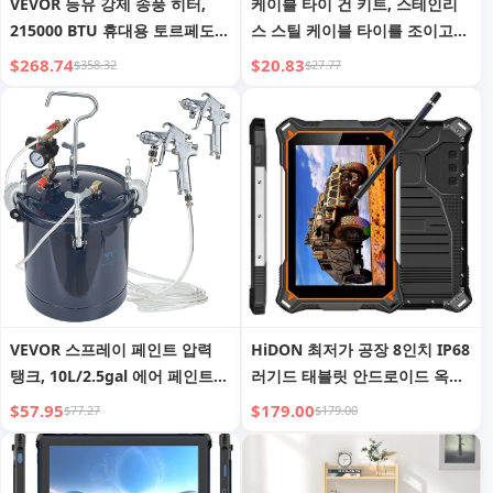
VEVOR 등유 강제 송풍 히터,
케이블 타이 건 키트, 스테인리
215000 BTU 휴대용 토르페도
스 스틸 케이블 타이를 조이고
디젤 공간 히터 (온도 조절기 포
절단하는 특수 도구, UV 방지 고
$268.74
$20.83
$358.32
$27.77
함), 13.2 갤런 탱크 에너지 효율
강도 금속 집타이 150개 및 산업
고강도 히터, 실내/실외 작업장
용 가위 포함
산업용
VEVOR 스프레이 페인트 압력
HiDON 최저가 공장 8인치 IP68
탱크, 10L/2.5gal 에어 페인트
러기드 태블릿 안드로이드 옥타
압력 탱크, 1.5mm+4mm 듀얼
코어 10000mAh 6+128GB FHD
$57.95
$179.00
$77.27
$179.00
노즐 듀얼 스프레이 건, 최대
GPS OEM 러기드 태블릿 PC 산
60PSI, 산업용 가정 장식 건축
업용 태블릿 PC
자동차 도색용