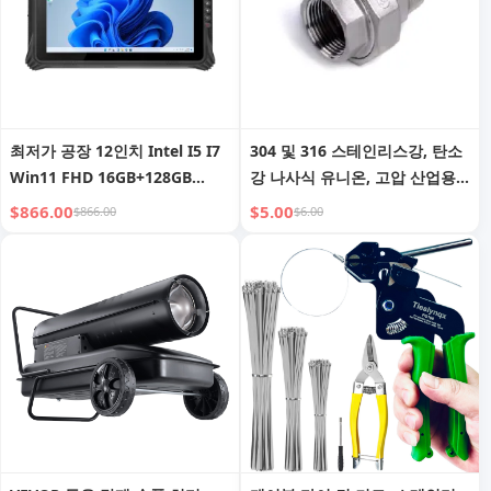
최저가 공장 12인치 Intel I5 I7
304 및 316 스테인리스강, 탄소
Win11 FHD 16GB+128GB
강 나사식 유니온, 고압 산업용
256GB 또는 512GB 러기드 태블
파이프 피팅 유니온 (물, 석유, 가
$866.00
$5.00
$866.00
$6.00
릿 PC 산업용 태블릿 PC 2D 바
스 파이프라인 연결용)
코드 포함