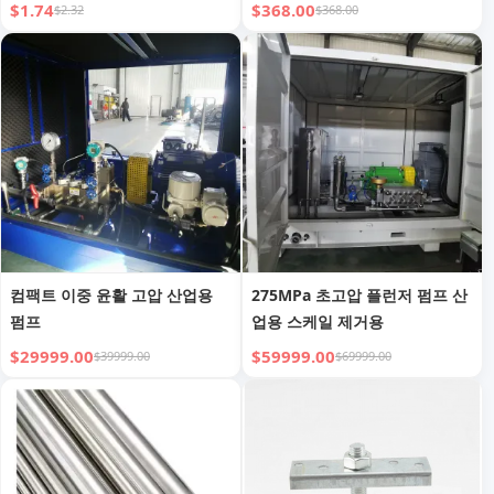
마 석탄 광산 실리콘 필터 자흡
인식 10인치 Win10 Pro Win11
$1.74
$368.00
$2.32
$368.00
식
Pro Intel I5 I7 RJ45 견고한 태
블릿 PC
컴팩트 이중 윤활 고압 산업용
275MPa 초고압 플런저 펌프 산
펌프
업용 스케일 제거용
$29999.00
$59999.00
$39999.00
$69999.00