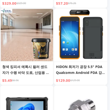
USB3.0 산업용 러기드 태블릿
동물 미용 틈새 청소 리모델링
$329.00
$57.20
$329.00
$76.26
PC NFC 지문 인식 2D 바코드 스
후 산업용 흡입기
캐너
청색 킹피셔 에폭시 컬러 샌드
HiDON 최저가 공장 5.5" PDA
자가 수평 바닥 도료, 산업용 플
Qualcomm Android PDA 강화
랜트에 대량 공급 가능, 내마모
형 전화기 PDA 2D QR 바코드
$5.49
$129.00
$6.56
$129.00
성 및 롤링 방지
스캐너 산업용 휴대용 PDA 휴대
용 단말기