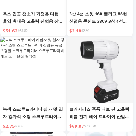
옥스 진공 청소기 가정용 대형
3상 4선 소켓 16A 플러그 86형
흡입 휴대용 고출력 산업용 상업
산업용 콘센트 380V 3상 4선
용 뷰티 틈새 흡입 기계 소형
25A16 매립형 4홀 패널
$51.62
$2.18
$68.82
$2.91
녹색 스크루드라이버 십자 및 일
브러시리스 폭풍 터보 팬 고출력
자 강자석 소형 스크루드라이버
리튬 전기 헤어 드라이어 산업용
산업용 등급 초경질 스크루드라
먼지 제거 총
$2.75
$69.87
$3.66
$285.78
이버 스크루드라이버 세트 도구