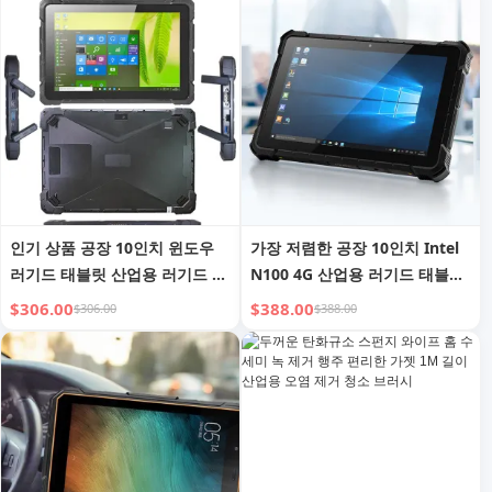
완전 컬렉션
인기 상품 공장 10인치 윈도우
가장 저렴한 공장 10인치 Intel
러기드 태블릿 산업용 러기드 태
N100 4G 산업용 러기드 태블릿
블릿 4G 2D 바코드 NFC 지문 인
PC NFC 바코드 RJ45 RS232 도
$306.00
$388.00
$306.00
$388.00
식 GPS RJ45 RS232 USB3.0
킹 스테이션 윈도우 러기드 태블
릿