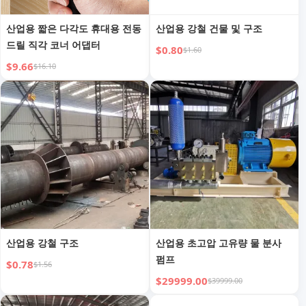
산업용 짧은 다각도 휴대용 전동
산업용 강철 건물 및 구조
드릴 직각 코너 어댑터
$0.80
$1.60
$9.66
$16.10
산업용 강철 구조
산업용 초고압 고유량 물 분사
펌프
$0.78
$1.56
$29999.00
$39999.00