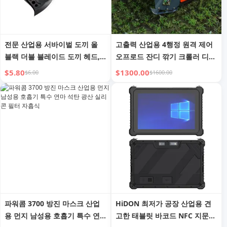
전문 산업용 서바이벌 도끼 올
고출력 산업용 4행정 원격 제어
블랙 더블 블레이드 도끼 헤드,
오프로드 잔디 깎기 크롤러 디자
야외 사냥 및 캠핑용
인 디젤 엔진, 과수원 및 산용
$5.80
$1300.00
$6.00
$1600.00
파워콤 3700 방진 마스크 산업
HiDON 최저가 공장 산업용 견
용 먼지 남성용 호흡기 특수 연
고한 태블릿 바코드 NFC 지문