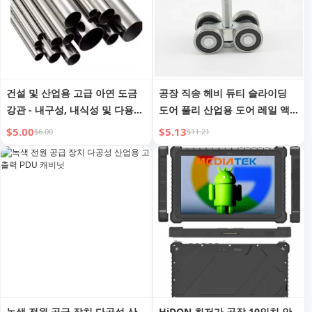
건설 및 산업용 고급 아연 도금
공장 직송 헤비 듀티 슬라이딩
강관 - 내구성, 내식성 및 다용도
도어 풀리 산업용 도어 레일 액
성
세서리 접이식 도어 푸시-풀 도
$5.00
$5.13
$6.00
$11.21
어 행잉 레일 스틸 풀리
녹색 전원 공급 장치 다공성 산
HiDON 최저가 공장 10인치 안