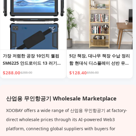
가장 저렴한 공장 10인치 퀄컴
5단 책장, 대나무 책장 수납 정리
SM6225 안드로이드 13 러기드
함 현대식 디스플레이 선반 유닛
태블릿 PC, NFC 2D 바코드 리더
키 큰 책장 코너 수납 랙 (가정 사
$288.00
$128.40
$288.00
$586.80
기, 러기드 패드, 산업용 태블릿
무실, 거실, 주방, 침실, 욕실, 사
PC 포함
무실, 산업용)
산업용 무인항공기 Wholesale Marketplace
XOOBAY offers a wide range of 산업용 무인항공기 at factory-
direct wholesale prices through its AI-powered Web3
platform, connecting global suppliers with buyers for