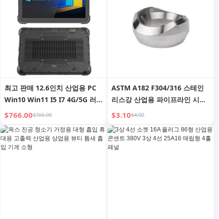
최고 판매 12.6인치 산업용 PC
ASTM A182 F304/316 스테인
Win10 Win11 I5 I7 4G/5G 러
리스강 산업용 파이프라인 시스
기드 태블릿 (NFC 2D 바코드
템용 나사산 연결구
$766.00
$3.10
$766.00
$4.00
RFID & 지문 포함), 러기드 태블
릿 PC