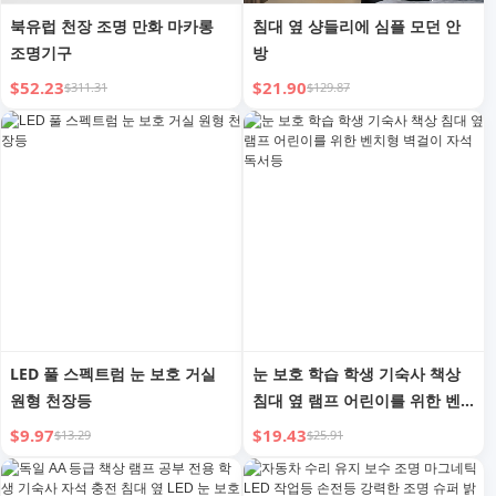
북유럽 천장 조명 만화 마카롱
침대 옆 샹들리에 심플 모던 안
조명기구
방
$52.23
$21.90
$311.31
$129.87
LED 풀 스펙트럼 눈 보호 거실
눈 보호 학습 학생 기숙사 책상
원형 천장등
침대 옆 램프 어린이를 위한 벤
치형 벽걸이 자석 독서등
$9.97
$19.43
$13.29
$25.91