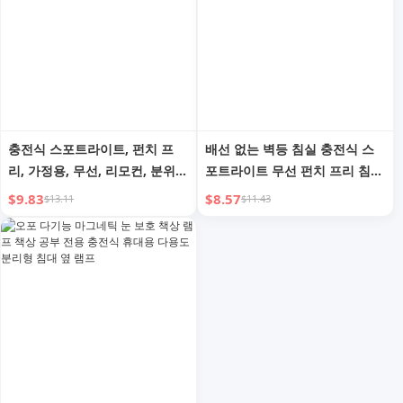
충전식 스포트라이트, 펀치 프
배선 없는 벽등 침실 충전식 스
리, 가정용, 무선, 리모컨, 분위
포트라이트 무선 펀치 프리 침대
기, 마그네틱, 흡착, 벽등, 침실,
옆 램프 소형 야간 램프 자석 벽
$9.83
$8.57
$13.11
$11.43
2024 신상품
등 앰비언스 라이트