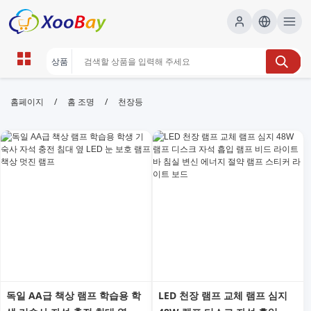
천장등 | XOOBAY B2B/B2C
/
/
홈페이지
홈 조명
천장등
Marketplace
천장등, LED 조명, 방등, wholesale 천장등, XOOBAY
천장등 가이드: 설치 팁과 추천 제품으로 공간 밝기와 분위기 개선.
독일 AA급 책상 램프 학습용 학
LED 천장 램프 교체 램프 심지