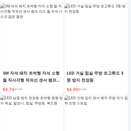
트립
보드 램프 비즈
3M 자석 패치 초박형 자석 소형
LED 거실 침실 주방 초고휘도 3
철 직사각형 적외선 센서 램프
중 방지 천장등
리드 철 자석 디스크 얇은 철판
$0.74
$6.90
$0.99
$9.20