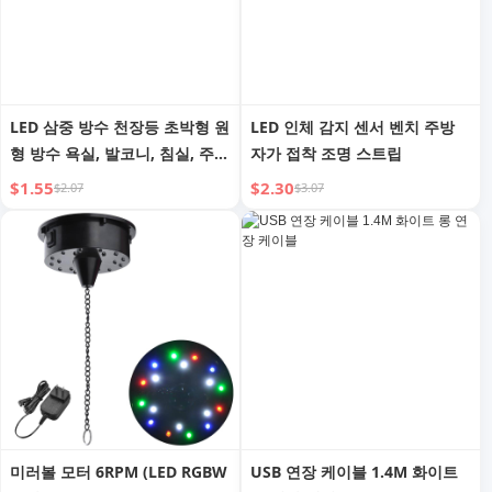
LED 삼중 방수 천장등 초박형 원
LED 인체 감지 센서 벤치 주방
형 방수 욕실, 발코니, 침실, 주방
자가 접착 조명 스트립
등, 복도등
$1.55
$2.30
$2.07
$3.07
미러볼 모터 6RPM (LED RGBW
USB 연장 케이블 1.4M 화이트