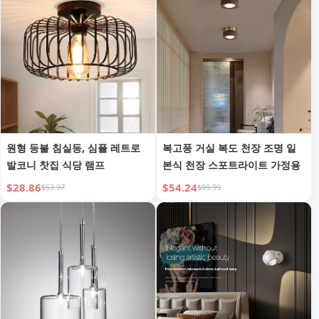
원형 등불 침실등, 심플 레트로
복고풍 거실 복도 천장 조명 일
발코니 찻집 식당 램프
본식 천장 스포트라이트 가정용
$28.86
$54.24
$53.97
$99.99