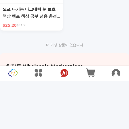
오포 다기능 마그네틱 눈 보호
책상 램프 책상 공부 전용 충전
식 휴대용 다용도 분리형 침대
$25.20
$33.60
옆 램프
더 이상 상품이 없습니다
천장등 Wholesale Marketplace
XOOBAY offers a wide range of 천장등 at factory-direct
wholesale prices through its AI-powered Web3 platform,
connecting global suppliers with buyers for simple, secure
cross-border trade. Retailers, distributors, and
entrepreneurs can source high-quality products from
verified manufacturers with transparent pricing and