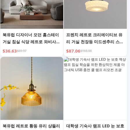
북유럽 디자이너 모던 홈스테이
프렌치 레트로 크리에이티브 유
거실 침실 식당 레트로 와비사비
리 거실 천장등 미드센추리 스타
스타일 호텔 일본식 부직포 샹들
일 복도 식당 바 침실 크리미 스
$36.63
$87.06
$69.97
$166.00
리에
타일 샹들리에
북유럽 레트로 황동 유리 샹들리
대학생 기숙사 램프 LED 눈 보호