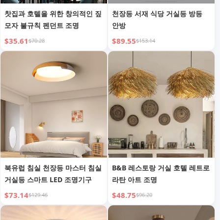
찻집과 호텔을 위한 창의적인 짚
천장등 서재 식당 거실등 방등
모자 불규칙 펜던트 조명
안방
$35.61
$89.55
$70.28
$153.14
북유럽 침실 천장등 마스터 침실
B&B 레스토랑 거실 호텔 레트로
거실등 스마트 LED 조명기구
라탄 아트 조명
$73.14
$48.75
$129.46
$96.20