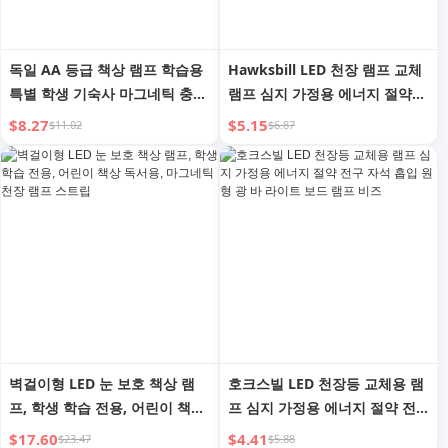
독일 AA 등급 책상 램프 학습용
Hawksbill LED 천장 램프 교체
특별 학생 기숙사 마그네틱 충전
램프 심지 가정용 에너지 절약
침대 옆 LED 눈 보호 램프 책상
라운드 마그네틱 램프 디스크 라
$8.27
$5.15
$11.02
$6.87
쿨 램프
이트 바 램프 튜브 전구 36W
벽걸이형 LED 눈 보호 책상 램
호크스빌 LED 천장등 교체용 램
프, 학생 학습 전용, 어린이 책상
프 심지 가정용 에너지 절약 전
독서용, 마그네틱 천장 램프 스
구 자석 흡입 원형 광 바 라이트
$17.60
$4.41
$23.47
$5.88