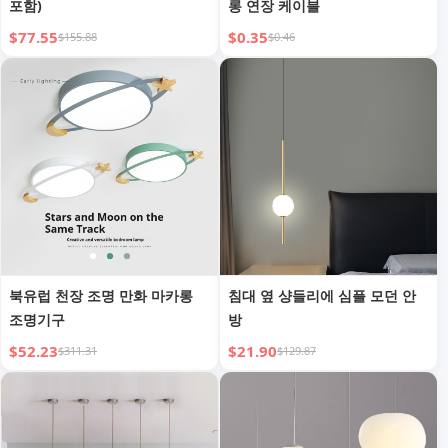
포함)
롱 연장 케이블
$77.55
$0.35
$155.88
$0.46
북유럽 천장 조명 만화 마카롱
침대 옆 샹들리에 심플 모던 안
조명기구
방
$52.23
$21.90
$311.31
$129.87