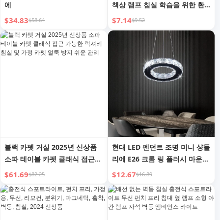
에
책상 램프 침실 학습을 위한 환
상적인 제품 마그네틱 USB 충전
$34.83
$7.14
$58.64
$9.52
쿨 램프 리모컨 조광
블랙 카펫 거실 2025년 신상품
현대 LED 펜던트 조명 미니 샹들
소파 테이블 카펫 클래식 접근
리에 E26 크롬 링 플러시 마운트
가능한 럭셔리 침실 및 가정 카
천장 조명 거실 주방 아일랜드용
$61.69
$12.67
$82.25
$16.89
펫 얼룩 방지 쉬운 관리