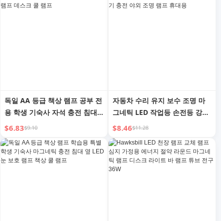
독일 AA 등급 책상 램프 공부 전
자동차 수리 유지 보수 조명 마
용 학생 기숙사 자석 충전 침대
그네틱 LED 작업등 손전등 강력
옆 LED 눈 보호 램프 데스크 쿨
한 조명 슈퍼 밝기 충전 야외 조
$6.83
$8.46
$9.10
$11.28
램프
명 램프 휴대용