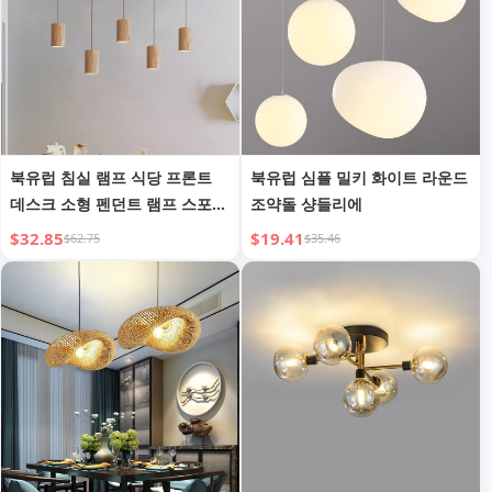
북유럽 침실 램프 식당 프론트
북유럽 심플 밀키 화이트 라운드
데스크 소형 펜던트 램프 스포트
조약돌 샹들리에
라이트 나무 창의적인 쇼케이스
$32.85
$19.41
$62.75
$35.46
개성 싱글 헤드 베이 창 제조 업
체 직판