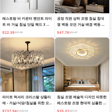
레스토랑 바 카운터 펜던트 라이
공장 직판 상하 조명 침실 침대
트 바 거실 침실 단일 헤드 3 헤
옆 벽등 모던 거실 배경 벽등 미
드 유리 펜던트 라이트
니멀 복도 복도등 조명기구
$22.38
$47.76
$37.08
$82.47
라이트 럭셔리 크리스탈 샹들리
침실 조명 예술적 디자인 따뜻한
에 - 거실/식당/침실을 위한 모던
레스토랑 조명 현대적 심플한 공
심플 엘레강스 디자인
부방 LED 조명 꽃 모양 안방 천
$737.94
$35.31
$1222.53
$67.21