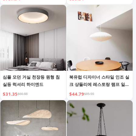
장등
심플 모던 거실 천장등 원형 침
북유럽 디자이너 스타일 인조 실
실등 럭셔리 하이엔드
크 샹들리에 레스토랑 램프 일본
와비사비 스타일 랜턴 플랫 스타
$31.35
$44.79
$66.88
$85.55
일 거실 침실 조명 기구