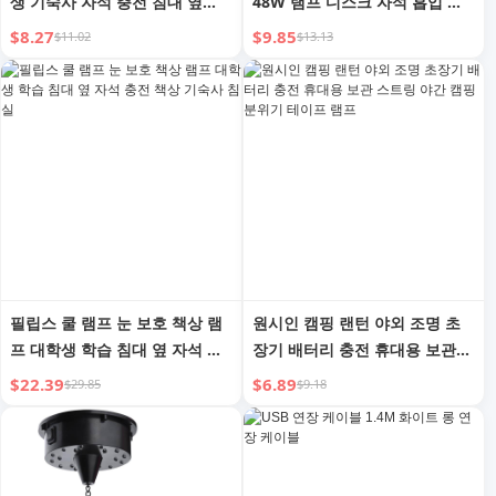
생 기숙사 자석 충전 침대 옆
48W 램프 디스크 자석 흡입 램
LED 눈 보호 램프 책상 멋진 램
프 비드 라이트 바 침실 변신 에
$8.27
$9.85
$11.02
$13.13
프
너지 절약 램프 스티커 라이트
보드
필립스 쿨 램프 눈 보호 책상 램
원시인 캠핑 랜턴 야외 조명 초
프 대학생 학습 침대 옆 자석 충
장기 배터리 충전 휴대용 보관
전 책상 기숙사 침실
스트링 야간 캠핑 분위기 테이프
$22.39
$6.89
$29.85
$9.18
램프