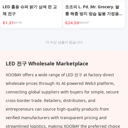
LED 홈용 슈퍼 밝기 삼색 핀 교
조조의 L. Pd. Mr. Grocery. 쌀
체 전구
통 해충 방지 방습 밀봉 가정용
쌀 통 식품 등급 | 따뜻한
$1.31
$24.50
$1.74
$32.67
더 이상 상품이 없습니다
LED 전구 Wholesale Marketplace
XOOBAY offers a wide range of LED 전구 at factory-direct
wholesale prices through its AI-powered Web3 platform,
connecting global suppliers with buyers for simple, secure
cross-border trade. Retailers, distributors, and
entrepreneurs can source high-quality products from
verified manufacturers with transparent pricing and
streamlined logistics, making XOOBAY the preferred choice