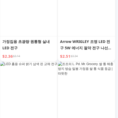
가정집용 초광량 원통형 실내
Arrow WRIGLEY 조명 LED 전
LED 전구
구 5W 에너지 절약 전구 나선형
E14 베이요넷 전구 E27 나사형
$2.36
$2.51
$3.14
$3.34
가정용 하이라이트