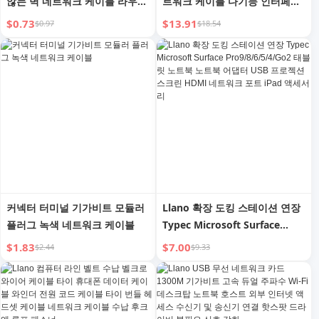
않는 벽 네트워크 케이블 라우팅
트워크 케이블 다기능 인터페이
편리한 가젯 코드 관리자 데이터
스 확장 독
$0.73
$13.91
$0.97
$18.54
케이블 클립 버클 고정 케이블
편리한 가젯
커넥터 터미널 기가비트 모듈러
Llano 확장 도킹 스테이션 연장
플러그 녹색 네트워크 케이블
Typec Microsoft Surface
Pro9/8/6/5/4/Go2 태블릿 노트
$1.83
$7.00
$2.44
$9.33
북 노트북 어댑터 USB 프로젝션
스크린 HDMI 네트워크 포트
iPad 액세서리