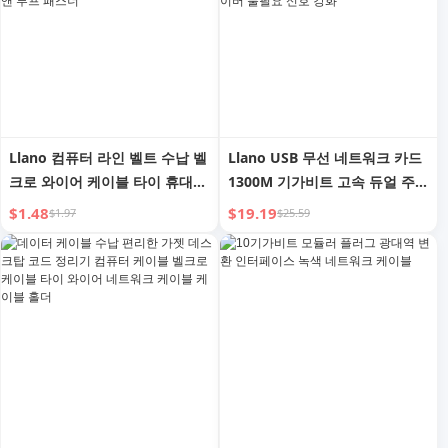
Llano 컴퓨터 라인 벨트 수납 벨
Llano USB 무선 네트워크 카드
크로 와이어 케이블 타이 휴대폰
1300M 기가비트 고속 듀얼 주파
데이터 케이블 와인더 전원 코드
수 Wi-Fi 데스크탑 노트북 호스
$1.48
$19.19
$1.97
$25.59
케이블 타이 번들 헤드셋 케이블
트 외부 인터넷 액세스 수신기
네트워크 케이블 수납 후크 앤
및 송신기 연결 핫스팟 드라이버
루프 패스너
불필요 신호 강화