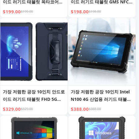
이드 러기드 태블릿 옥타코어
이드 러기드 태블릿 GMS NFC
GMS 2D 바코드 스캐너 NFC
FBI 지문 인식 UHF RFID 2D 바
$199.00
$198.00
$199.00
$198.00
RJ45 RS232 포트 RFID 러기드
코드 스캐너 방수 러기드 태블릿
태블릿 PC
PC
가장 저렴한 공장 10인치 안드로
가장 저렴한 공장 10인치 Intel
이드 러기드 태블릿 FHD 5G
N100 4G 산업용 러기드 태블릿
USB3.0 산업용 러기드 태블릿
PC NFC 바코드 RJ45 RS232 도
$329.00
$388.00
$329.00
$388.00
PC NFC 지문 인식 2D 바코드 스
킹 스테이션 윈도우 러기드 태블
캐너
릿