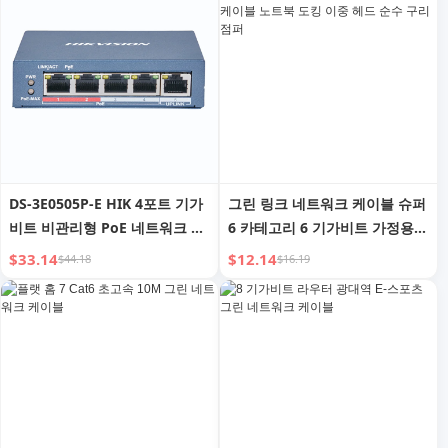
DS-3E0505P-E HIK 4포트 기가
그린 링크 네트워크 케이블 슈퍼
비트 비관리형 PoE 네트워크 스
6 카테고리 6 기가비트 가정용
위치
광대역 컴퓨터 케이블 노트북 도
$33.14
$12.14
$44.18
$16.19
킹 이중 헤드 순수 구리 점퍼