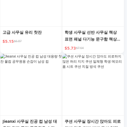
고급 사무실 유리 찻잔
학생 사무실 선반 사무실 책상
표면 패널 다기능 문구함 책상
$5.15
$6.87
보관함 서랍 사무실 스테이션 편
$5.73
$7.64
리한 가젯 화장품 보관 선반 문
구 다기능 장갑 상자
Jieanxi 사무실 진공 컵 남성 대
쿠션 사무실 장시간 앉아도 피로