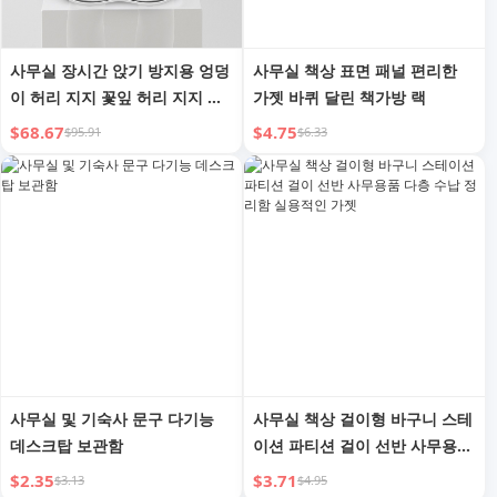
사무실 장시간 앉기 방지용 엉덩
사무실 책상 표면 패널 편리한
이 허리 지지 꽃잎 허리 지지 좌
가젯 바퀴 달린 책가방 랙
석
$68.67
$4.75
$95.91
$6.33
사무실 및 기숙사 문구 다기능
사무실 책상 걸이형 바구니 스테
데스크탑 보관함
이션 파티션 걸이 선반 사무용품
다층 수납 정리함 실용적인 가젯
$2.35
$3.71
$3.13
$4.95