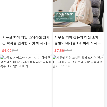
사무실 좌석 작업 스테이션 장시
사무실 의자 컴퓨터 책상 소파
간 착석용 편리한 가젯 허리 베
등받이 베개용 1개 허리 지지 베
개
개 조절 가능한 통기성 메쉬 커
$6.02
$7.59
$8.02
$10.12
버