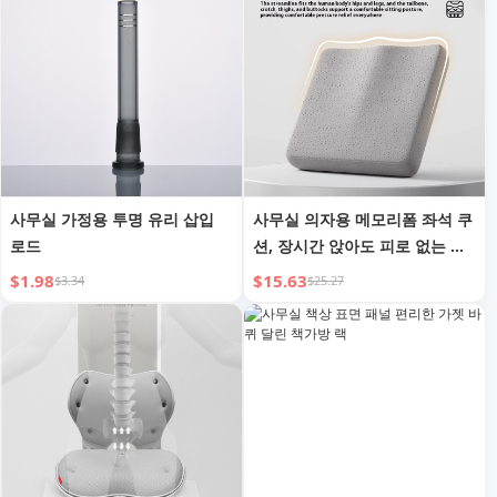
사무실 가정용 투명 유리 삽입
사무실 의자용 메모리폼 좌석 쿠
로드
션, 장시간 앉아도 피로 없는 느
린 반발력 학생 좌석 쿠션, 통기
$1.98
$15.63
$3.34
$25.27
성 치질 완화