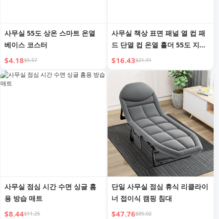
사무실 55도 상온 스마트 온열
사무실 책상 표면 패널 열 컵 패
베이스 코스터
드 단열 컵 온열 홀더 55도 지능
형 난방 코스터 조절 가능한 온
$4.18
$16.43
$5.57
$21.91
도 환상적인 밀커 히터
사무실 점심 시간 수면 싱글 홈
단일 사무실 점심 휴식 리클라이
용 방습 매트
너 접이식 캠핑 침대
$8.44
$47.76
$11.25
$85.02