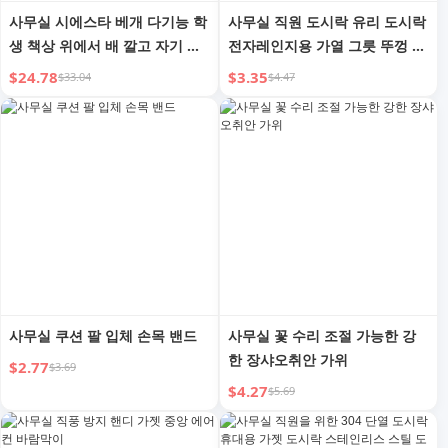
사무실 시에스타 베개 다기능 학
사무실 직원 도시락 유리 도시락
생 책상 위에서 배 깔고 자기 휴
전자레인지용 가열 그릇 뚜껑 포
식 시간 낮잠용 특수 베개 엎드
함 밀봉 과일 용기 크리스퍼
$24.78
$3.35
$33.04
$4.47
려 베개
사무실 쿠션 팔 입체 손목 밴드
사무실 꽃 수리 조절 가능한 강
한 장샤오취안 가위
$2.77
$3.69
$4.27
$5.69