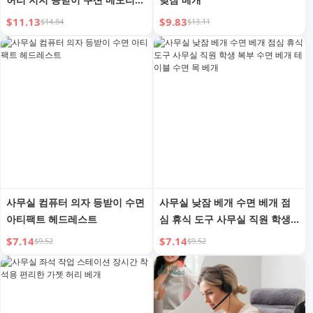
폼 허리 베개 허리 패드 임산부
$11.13
$9.83
$14.84
$13.11
장시간 앉기 허리 베개 등받이
쿠션
사무실 컴퓨터 의자 등받이 수면
사무실 낮잠 베개 수면 베개 점
아티팩트 헤드레스트
심 휴식 도구 사무실 직원 학생
복부 수면 베개 테이블 수면 목
$7.14
$7.14
$9.52
$9.52
베개