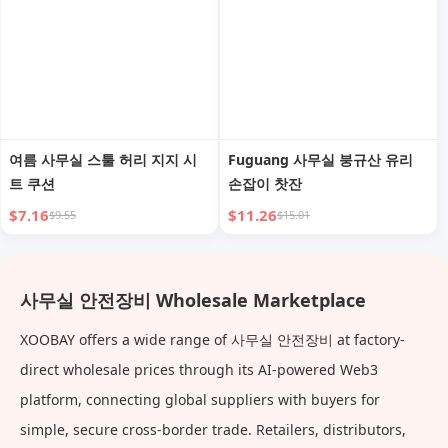
여름 사무실 스툴 허리 지지 시
Fuguang 사무실 붕규산 유리
트 쿠션
손잡이 찻잔
$7.16
$11.26
$9.55
$15.01
사무실 안전장비 Wholesale Marketplace
XOOBAY offers a wide range of 사무실 안전장비 at factory-
direct wholesale prices through its AI-powered Web3
platform, connecting global suppliers with buyers for
simple, secure cross-border trade. Retailers, distributors,