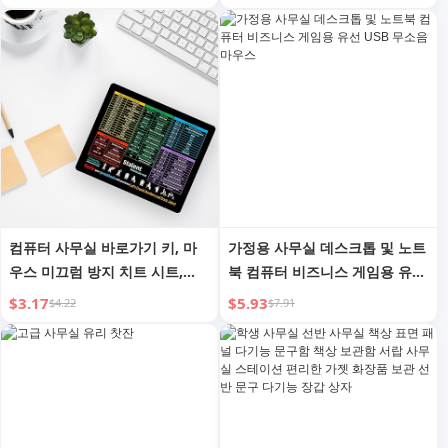
컴퓨터 사무실 바로가기 키, 마
가정용 사무실 데스크톱 및 노트
우스 미끄럼 방지 치트 시트,
북 컴퓨터 비즈니스 게임용 유선
Excel/Word/PPT 직원 감사 선
USB 무소음 마우스
$3.17
$5.93
$4.22
$7.91
물 (사무실, 11.8인치 x 9.8인치
9cm Smm 모두)