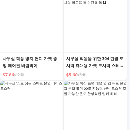
사무실 직풍 방지 핸디 가젯 중
사무실 직원을 위한 304 단열 도
앙 에어컨 바람막이
시락 휴대용 가젯 도시락 스테인
리스 스틸 도시락 학교용 특수
$7.86
$5.60
$10.48
$7.46
단열 통 M