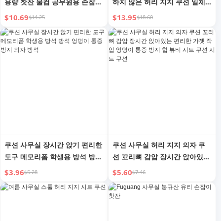
용량 찻잔 물컵 공무원용 손잡이
하지 않은 허리 지지 쿠션 일체
남성 컵
형 학생 메모리폼 시트 쿠션 치
$10.69
$13.95
$14.25
$18.60
질 방석 쿠션
쿠션 사무실 장시간 앉기 편리한
쿠션 사무실 허리 지지 의자 쿠
도구 메모리폼 학생용 방석 방석
션 꼬리뼈 감압 장시간 앉아있는
엉덩이 통증 방지 의자 방석
편리한 가젯 작업 엉덩이 통증
$3.96
$5.60
$5.28
$7.46
방지 힙 뷰티 시트 쿠션 시트 쿠
션