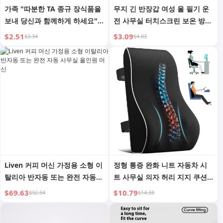
가족 "따분한 TA 종규 장식품을
무지 긴 반장갑 여성 울 필기 운
보내 당신과 함께하게 하세요"
전 사무실 터치스크린 보온 방한
직장 사무실 기분 안정 테이블
니트 장갑
$2.51
$3.09
$3.34
$4.83
장식 생일 선물
Liven 커피 머신 가정용 소형 이
정형 통증 완화 니트 자동차 시
탈리아 반자동 또는 완전 자동
트 사무실 의자 허리 지지 쿠션
사무실 올인원 머신
3D 리바운드 메모리 폼 허리 받
$69.63
$10.79
$92.84
$14.38
침대 운전자용