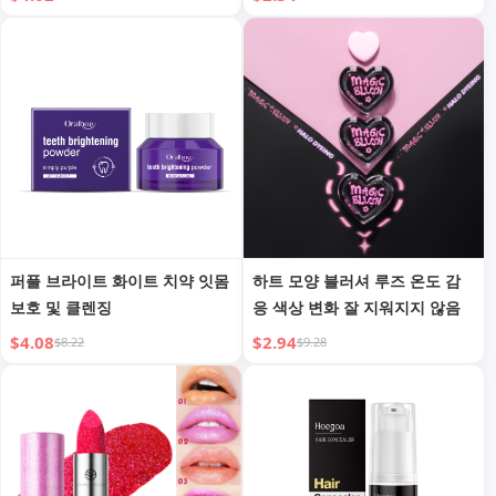
팅 논케이크이
이터 내추럴 트랜스 루센트 파우
더 퍼프 포함
퍼플 브라이트 화이트 치약 잇몸
하트 모양 블러셔 루즈 온도 감
보호 및 클렌징
응 색상 변화 잘 지워지지 않음
$4.08
$2.94
$8.22
$9.28