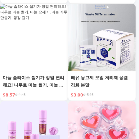
홈용 마늘 생강 주스 당기기
마늘 슬라이스 썰기가 정말 편리
폐유 응고제 오일 처리제 응결
해요! 나무로 마늘 썰기, 마늘 으
경화 분말
깨기, 마늘 가루 만들기, 생강 갈
$8.57
$3.00
$11.43
$15.15
기