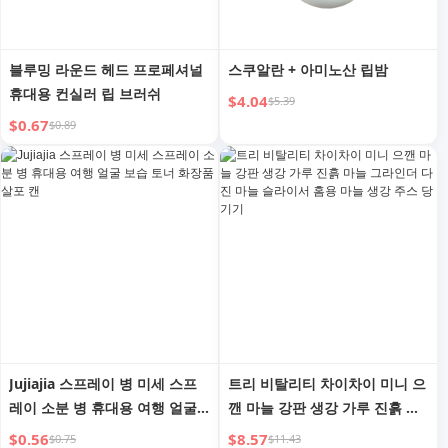
블루밍 라운드 헤드 프로페셔널
스쿠알란 + 아미노산 립밤
휴대용 컨실러 립 브러쉬
$4.04
$5.39
$0.67
$0.89
Jujiajia 스프레이 병 미세 스프
트리 비탈리티 차이차이 미니 으
레이 소분 병 휴대용 여행 얼굴
깬 마늘 강판 생강 가루 진흙 마
보습 토너 화장품 살포 캔
늘 그라인더 다진 마늘 슬라이서
$0.56
$8.57
$0.75
$11.43