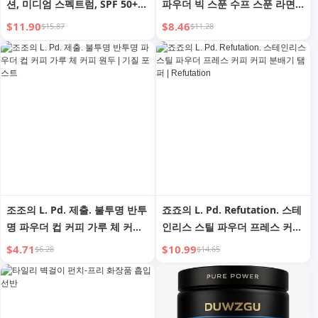
션, 미디엄 스펙트럼, SPF 50+
파우더 빅 스푼 수프 스푼 라면
파운데이션 선크림 - 풀 커버리
뜨거운 수프 긴 손잡이 스푼 1인
$11.90
$8.46
$15.87
$11.28
지 파운데이션 방수 컨실러
용
조조의 L. Pd. 제출. 불투명 반투
죠죠의 L. Pd. Refutation. 스테
명 파우더 컵 커피 가루 체 커피
인리스 스틸 파우더 프레스 커피
원두 | 기질 포스트
커피 분배기 탬퍼 | Refutation
$4.71
$10.99
$6.28
$14.65