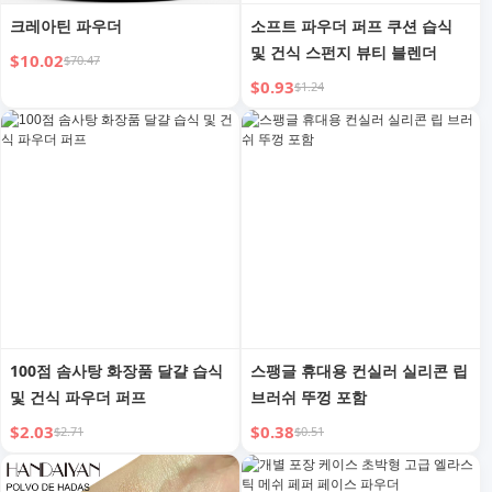
크레아틴 파우더
소프트 파우더 퍼프 쿠션 습식
및 건식 스펀지 뷰티 블렌더
$10.02
$70.47
$0.93
$1.24
100점 솜사탕 화장품 달걀 습식
스팽글 휴대용 컨실러 실리콘 립
및 건식 파우더 퍼프
브러쉬 뚜껑 포함
$2.03
$0.38
$2.71
$0.51