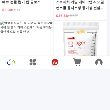
매트 눈물 뽑기 립 글로스
스트레치 카밍 메이크업 & 오일
컨트롤 롱래스팅 통기성 컨실러
$3.00
$34.38
파우더
$26.88
$263.97
여행용 실리콘 젤 포장 병 샴푸
비타민 C 히알루론산 함유 멀티
화장품 샤워 젤 핸디 가젯 스킨
콜라겐 풀 스펙트럼 피부 건강
케어 제품 휴대용 클렌징 오일
펩타이드 파우더 지원
$1.31
$9.75
$1.75
$13.00
샘플 빈 병