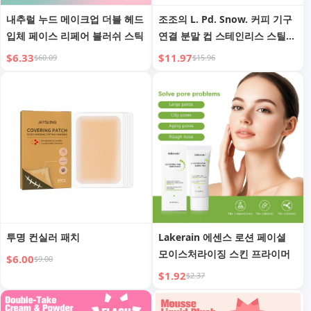
내추럴 누드 메이크업 더블 헤드
조조의 L. Pd. Snow. 커피 기구
입체 페이스 리페어 블러쉬 스틱
연결 분말 컵 스테인리스 스틸
이탈리아 손잡이 연결 분말 |
$6.33
$11.97
$60.09
$15.96
Fontanesia
투명 컨실러 패치
Lakerain 에센스 로션 페이셜
모이스처라이징 스킨 프라이머
$6.00
$9.00
$1.92
$2.37