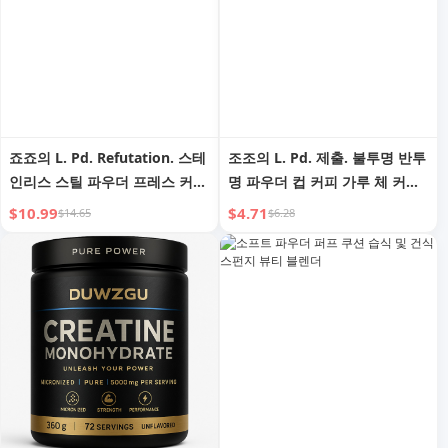
죠죠의 L. Pd. Refutation. 스테
조조의 L. Pd. 제출. 불투명 반투
인리스 스틸 파우더 프레스 커피
명 파우더 컵 커피 가루 체 커피
커피 분배기 탬퍼 | Refutation
원두 | 기질 포스트
$10.99
$4.71
$14.65
$6.28