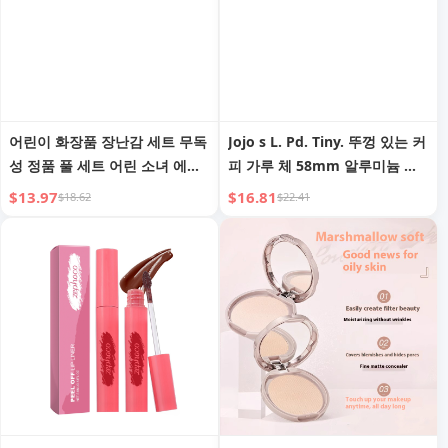
어린이 화장품 장난감 세트 무독
Jojo s L. Pd. Tiny. 뚜껑 있는 커
성 정품 풀 세트 어린 소녀 에이
피 가루 체 58mm 알루미늄 합
샤 공주 엘사 화장품 네일 폴리
금 반발 방지 가루 천 가루 | Life
$13.97
$16.81
$18.62
$22.41
쉬