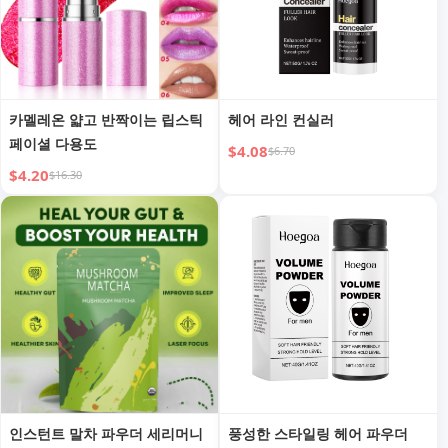
카멜레온 얇고 반짝이는 립스틱
헤어 라인 컨실러
페이셜 다용도
$4.08
$6.70
$4.20
$16.30
인스턴트 말차 파우더 세리머니
풍성한 스타일링 헤어 파우더