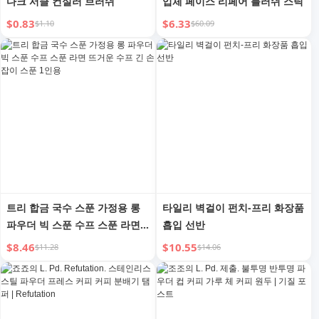
다크 서클 컨실러 브러쉬
입체 페이스 리페어 블러쉬 스틱
$0.83
$6.33
$1.10
$60.09
트리 합금 국수 스푼 가정용 롱
타일리 벽걸이 펀치-프리 화장품
파우더 빅 스푼 수프 스푼 라면
흡입 선반
뜨거운 수프 긴 손잡이 스푼 1인
$8.46
$10.55
$11.28
$14.06
용