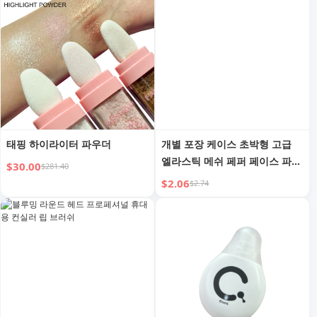
태핑 하이라이터 파우더
개별 포장 케이스 초박형 고급
엘라스틱 메쉬 페퍼 페이스 파우
$30.00
$281.40
더
$2.06
$2.74