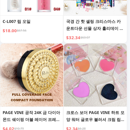
C-L007 립 오일
국경 간 핫 셀링 크리스마스 카
운트다운 선물 상자 홀리데이 선
$18.00
$67.56
물 화장품 조합 세트 메이크업
$32.34
$63.07
크리스마스 블라인드 박스 24칸
PAGE VINE 공작 24K 금 다이아
크로스 보더 PAGE VINE 하트 모
몬드 쉐이핑 더블 레이어 프레스
양 워터 글로우 블러셔 크림 립
드 파우더 내추럴 프레쉬 롱래스
앤치크 듀얼 사용 페이스 하이라
$4.02
$2.34
$10.79
$6.28