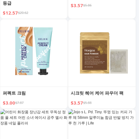
등급
$3.57
$5.86
$12.57
$20.62
퍼펙트 크림
시크릿 헤어 케어 파우더 팩
$3.00
$3.57
$7.87
$5.88