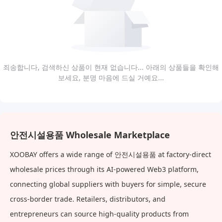
죄송합니다, 검색하신 상품이 현재 없습니다... 아래의 상품들을 확인해
보세요, 분명 마음에 드실 거예요...
안전시설용품 Wholesale Marketplace
XOOBAY offers a wide range of 안전시설용품 at factory-direct
wholesale prices through its AI-powered Web3 platform,
connecting global suppliers with buyers for simple, secure
cross-border trade. Retailers, distributors, and
entrepreneurs can source high-quality products from